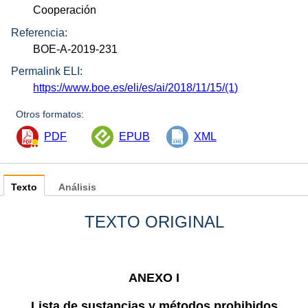
Cooperación
Referencia:
BOE-A-2019-231
Permalink ELI:
https://www.boe.es/eli/es/ai/2018/11/15/(1)
Otros formatos:
PDF
EPUB
XML
Texto
Análisis
TEXTO ORIGINAL
ANEXO I
Lista de sustancias y métodos prohibidos