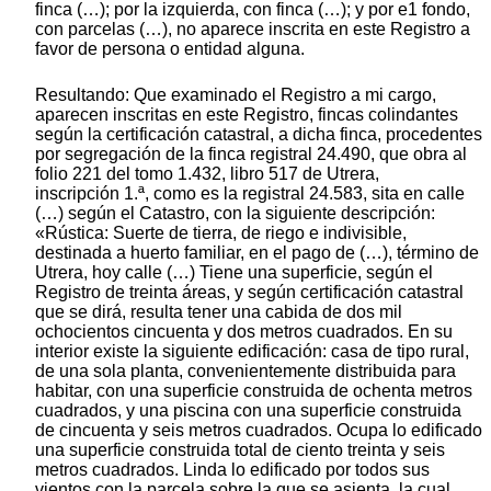
finca (…); por la izquierda, con finca (…); y por e1 fondo,
con parcelas (…), no aparece inscrita en este Registro a
favor de persona o entidad alguna.
Resultando: Que examinado el Registro a mi cargo,
aparecen inscritas en este Registro, fincas colindantes
según la certificación catastral, a dicha finca, procedentes
por segregación de la finca registral 24.490, que obra al
folio 221 del tomo 1.432, libro 517 de Utrera,
inscripción 1.ª, como es la registral 24.583, sita en calle
(…) según el Catastro, con la siguiente descripción:
«Rústica: Suerte de tierra, de riego e indivisible,
destinada a huerto familiar, en el pago de (…), término de
Utrera, hoy calle (…) Tiene una superficie, según el
Registro de treinta áreas, y según certificación catastral
que se dirá, resulta tener una cabida de dos mil
ochocientos cincuenta y dos metros cuadrados. En su
interior existe la siguiente edificación: casa de tipo rural,
de una sola planta, convenientemente distribuida para
habitar, con una superficie construida de ochenta metros
cuadrados, y una piscina con una superficie construida
de cincuenta y seis metros cuadrados. Ocupa lo edificado
una superficie construida total de ciento treinta y seis
metros cuadrados. Linda lo edificado por todos sus
vientos con la parcela sobre la que se asienta, la cual