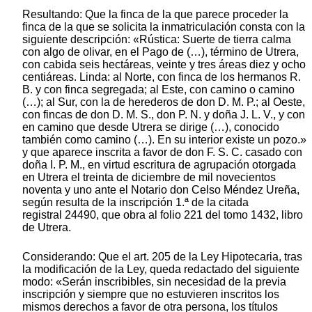
Resultando: Que la finca de la que parece proceder la
finca de la que se solicita la inmatriculación consta con la
siguiente descripción: «Rústica: Suerte de tierra calma
con algo de olivar, en el Pago de (…), término de Utrera,
con cabida seis hectáreas, veinte y tres áreas diez y ocho
centiáreas. Linda: al Norte, con finca de los hermanos R.
B. y con finca segregada; al Este, con camino o camino
(…); al Sur, con la de herederos de don D. M. P.; al Oeste,
con fincas de don D. M. S., don P. N. y doña J. L. V., y con
en camino que desde Utrera se dirige (…), conocido
también como camino (…). En su interior existe un pozo.»
y que aparece inscrita a favor de don F. S. C. casado con
doña I. P. M., en virtud escritura de agrupación otorgada
en Utrera el treinta de diciembre de mil novecientos
noventa y uno ante el Notario don Celso Méndez Ureña,
según resulta de la inscripción 1.ª de la citada
registral 24490, que obra al folio 221 del tomo 1432, libro
de Utrera.
Considerando: Que el art. 205 de la Ley Hipotecaria, tras
la modificación de la Ley, queda redactado del siguiente
modo: «Serán inscribibles, sin necesidad de la previa
inscripción y siempre que no estuvieren inscritos los
mismos derechos a favor de otra persona, los títulos