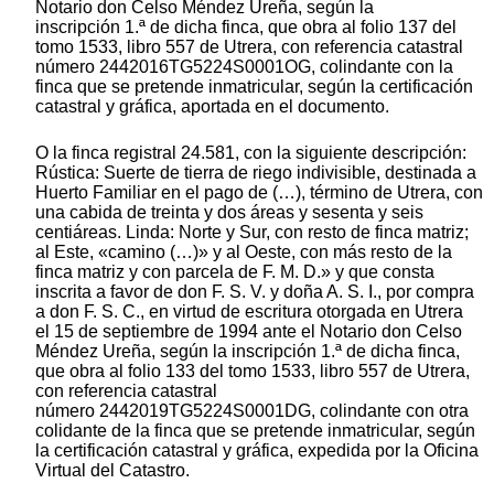
Notario don Celso Méndez Ureña, según la
inscripción 1.ª de dicha finca, que obra al folio 137 del
tomo 1533, libro 557 de Utrera, con referencia catastral
número 2442016TG5224S0001OG, colindante con la
finca que se pretende inmatricular, según la certificación
catastral y gráfica, aportada en el documento.
O la finca registral 24.581, con la siguiente descripción:
Rústica: Suerte de tierra de riego indivisible, destinada a
Huerto Familiar en el pago de (…), término de Utrera, con
una cabida de treinta y dos áreas y sesenta y seis
centiáreas. Linda: Norte y Sur, con resto de finca matriz;
al Este, «camino (…)» y al Oeste, con más resto de la
finca matriz y con parcela de F. M. D.» y que consta
inscrita a favor de don F. S. V. y doña A. S. I., por compra
a don F. S. C., en virtud de escritura otorgada en Utrera
el 15 de septiembre de 1994 ante el Notario don Celso
Méndez Ureña, según la inscripción 1.ª de dicha finca,
que obra al folio 133 del tomo 1533, libro 557 de Utrera,
con referencia catastral
número 2442019TG5224S0001DG, colindante con otra
colidante de la finca que se pretende inmatricular, según
la certificación catastral y gráfica, expedida por la Oficina
Virtual del Catastro.