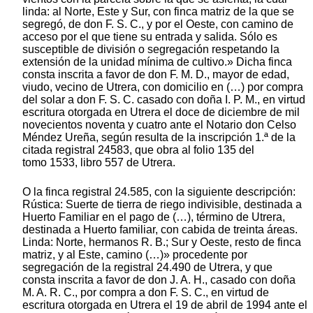
linda: al Norte, Este y Sur, con finca matriz de la que se
segregó, de don F. S. C., y por el Oeste, con camino de
acceso por el que tiene su entrada y salida. Sólo es
susceptible de división o segregación respetando la
extensión de la unidad mínima de cultivo.» Dicha finca
consta inscrita a favor de don F. M. D., mayor de edad,
viudo, vecino de Utrera, con domicilio en (…) por compra
del solar a don F. S. C. casado con doña I. P. M., en virtud
escritura otorgada en Utrera el doce de diciembre de mil
novecientos noventa y cuatro ante el Notario don Celso
Méndez Ureña, según resulta de la inscripción 1.ª de la
citada registral 24583, que obra al folio 135 del
tomo 1533, libro 557 de Utrera.
O la finca registral 24.585, con la siguiente descripción:
Rústica: Suerte de tierra de riego indivisible, destinada a
Huerto Familiar en el pago de (…), término de Utrera,
destinada a Huerto familiar, con cabida de treinta áreas.
Linda: Norte, hermanos R. B.; Sur y Oeste, resto de finca
matriz, y al Este, camino (…)» procedente por
segregación de la registral 24.490 de Utrera, y que
consta inscrita a favor de don J. A. H., casado con doña
M. A. R. C., por compra a don F. S. C., en virtud de
escritura otorgada en Utrera el 19 de abril de 1994 ante el