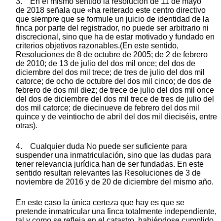
3. En el mismo sentido la resolución de 11 de mayo
de 2018 señala que «ha reiterado este centro directivo
que siempre que se formule un juicio de identidad de la
finca por parte del registrador, no puede ser arbitrario ni
discrecional, sino que ha de estar motivado y fundado en
criterios objetivos razonables.(En este sentido,
Resoluciones de 8 de octubre de 2005; de 2 de febrero
de 2010; de 13 de julio del dos mil once; del dos de
diciembre del dos mil trece; de tres de julio del dos mil
catorce; de ocho de octubre del dos mil cinco; de dos de
febrero de dos mil diez; de trece de julio del dos mil once
del dos de diciembre del dos mil trece de tres de julio del
dos mil catorce; de diecinueve de febrero del dos mil
quince y de veintiocho de abril del dos mil dieciséis, entre
otras).
4. Cualquier duda No puede ser suficiente para
suspender una inmatriculación, sino que las dudas para
tener relevancia jurídica han de ser fundadas. En este
sentido resultan relevantes las Resoluciones de 3 de
noviembre de 2016 y de 20 de diciembre del mismo año.
En este caso la única certeza que hay es que se
pretende inmatricular una finca totalmente independiente,
tal y como se refleja en el catastro, habiéndose cumplido