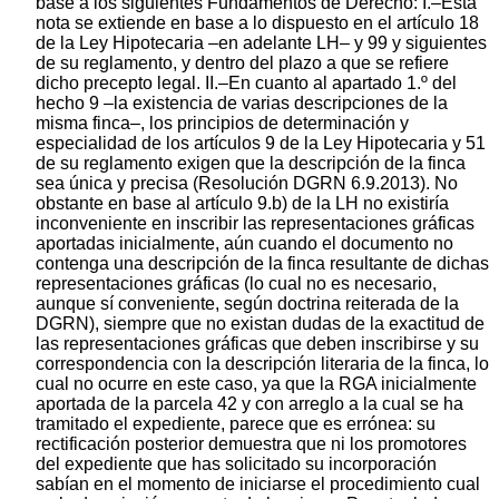
base a los siguientes Fundamentos de Derecho: I.–Esta
nota se extiende en base a lo dispuesto en el artículo 18
de la Ley Hipotecaria –en adelante LH– y 99 y siguientes
de su reglamento, y dentro del plazo a que se refiere
dicho precepto legal. II.–En cuanto al apartado 1.º del
hecho 9 –la existencia de varias descripciones de la
misma finca–, los principios de determinación y
especialidad de los artículos 9 de la Ley Hipotecaria y 51
de su reglamento exigen que la descripción de la finca
sea única y precisa (Resolución DGRN 6.9.2013). No
obstante en base al artículo 9.b) de la LH no existiría
inconveniente en inscribir las representaciones gráficas
aportadas inicialmente, aún cuando el documento no
contenga una descripción de la finca resultante de dichas
representaciones gráficas (lo cual no es necesario,
aunque sí conveniente, según doctrina reiterada de la
DGRN), siempre que no existan dudas de la exactitud de
las representaciones gráficas que deben inscribirse y su
correspondencia con la descripción literaria de la finca, lo
cual no ocurre en este caso, ya que la RGA inicialmente
aportada de la parcela 42 y con arreglo a la cual se ha
tramitado el expediente, parece que es errónea: su
rectificación posterior demuestra que ni los promotores
del expediente que has solicitado su incorporación
sabían en el momento de iniciarse el procedimiento cual