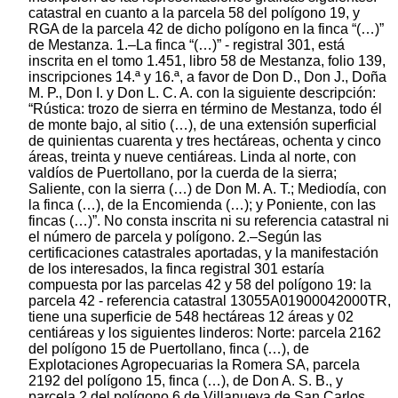
catastral en cuanto a la parcela 58 del polígono 19, y
RGA de la parcela 42 de dicho polígono en la finca “(…)”
de Mestanza. 1.–La finca “(…)” - registral 301, está
inscrita en el tomo 1.451, libro 58 de Mestanza, folio 139,
inscripciones 14.ª y 16.ª, a favor de Don D., Don J., Doña
M. P., Don I. y Don L. C. A. con la siguiente descripción:
“Rústica: trozo de sierra en término de Mestanza, todo él
de monte bajo, al sitio (…), de una extensión superficial
de quinientas cuarenta y tres hectáreas, ochenta y cinco
áreas, treinta y nueve centiáreas. Linda al norte, con
valdíos de Puertollano, por la cuerda de la sierra;
Saliente, con la sierra (…) de Don M. A. T.; Mediodía, con
la finca (…), de la Encomienda (…); y Poniente, con las
fincas (…)”. No consta inscrita ni su referencia catastral ni
el número de parcela y polígono. 2.–Según las
certificaciones catastrales aportadas, y la manifestación
de los interesados, la finca registral 301 estaría
compuesta por las parcelas 42 y 58 del polígono 19: la
parcela 42 - referencia catastral 13055A01900042000TR,
tiene una superficie de 548 hectáreas 12 áreas y 02
centiáreas y los siguientes linderos: Norte: parcela 2162
del polígono 15 de Puertollano, finca (…), de
Explotaciones Agropecuarias la Romera SA, parcela
2192 del polígono 15, finca (…), de Don A. S. B., y
parcela 2 del polígono 6 de Villanueva de San Carlos,