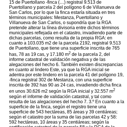
15 de Puertollano -finca (…) registral 9.513 de
Puertollano y parcela 2 del polígono 6 de Villanueva de
San Carlos, por lo que la finca estaría situada en tres
términos municipales: Mestanza, Puertollano y
Villanueva de San Carlos, o supondría que la RGA
pretende alterar la línea divisoria entre dichos términos
municipales reflejada en el catastro, invadiendo parte de
dichas parcelas, como resulta de la propia RGA: en
cuanto a 103.035 m2 de la parcela 2192, registral 9.513
de Puertollano, que tiene una superficie inscrita de 765
2
has, 78 as 19 cas, y 17.180 m
de la parcela 2, del
informe catastral de validación negativa y de las
alegaciones del hecho 6. También existen discrepancias
en cuanto al lindero Este, ya que la RGA inicial se
adentra por este lindero en la parcela 41 del polígono 19,
-finca registral 302 de Mestanza, con una superficie
inscrita de 392 has 90 as 24 cas, invadiendo dicha finca
2
en unos 30.626 m2 según la RGA inicial y 32.557 m
según el informe de validación catastral, y tal como
resulta de las alegaciones del hecho 7. 3.º En cuanto a la
superficie de la finca, según el registro tiene una
superficie de 543 hectáreas, 85 áreas y 39 centiáreas;
según el catastro por la suma de las parcelas 42 y 58:
592 hectáreas, 10 áreas y 35 centiáreas; según la