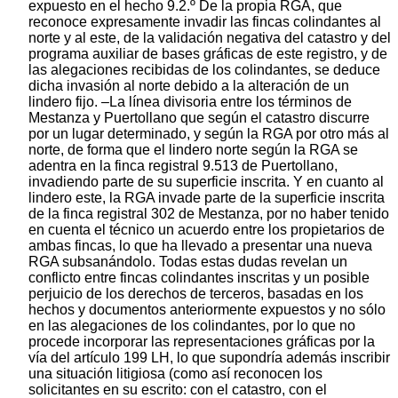
expuesto en el hecho 9.2.º De la propia RGA, que
reconoce expresamente invadir las fincas colindantes al
norte y al este, de la validación negativa del catastro y del
programa auxiliar de bases gráficas de este registro, y de
las alegaciones recibidas de los colindantes, se deduce
dicha invasión al norte debido a la alteración de un
lindero fijo. –La línea divisoria entre los términos de
Mestanza y Puertollano que según el catastro discurre
por un lugar determinado, y según la RGA por otro más al
norte, de forma que el lindero norte según la RGA se
adentra en la finca registral 9.513 de Puertollano,
invadiendo parte de su superficie inscrita. Y en cuanto al
lindero este, la RGA invade parte de la superficie inscrita
de la finca registral 302 de Mestanza, por no haber tenido
en cuenta el técnico un acuerdo entre los propietarios de
ambas fincas, lo que ha llevado a presentar una nueva
RGA subsanándolo. Todas estas dudas revelan un
conflicto entre fincas colindantes inscritas y un posible
perjuicio de los derechos de terceros, basadas en los
hechos y documentos anteriormente expuestos y no sólo
en las alegaciones de los colindantes, por lo que no
procede incorporar las representaciones gráficas por la
vía del artículo 199 LH, lo que supondría además inscribir
una situación litigiosa (como así reconocen los
solicitantes en su escrito: con el catastro, con el