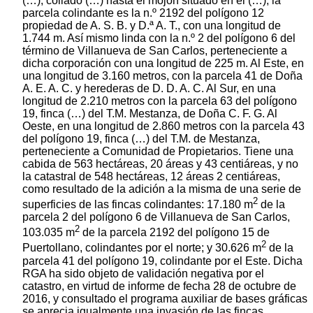
(…), collado (…) hasta el mojón situado en el (…), la
parcela colindante es la n.º 2192 del polígono 12
propiedad de A. S. B. y D.ª A. T., con una longitud de
1.744 m. Así mismo linda con la n.º 2 del polígono 6 del
término de Villanueva de San Carlos, perteneciente a
dicha corporación con una longitud de 225 m. Al Este, en
una longitud de 3.160 metros, con la parcela 41 de Doña
A. E. A. C. y herederas de D. D. A. C. Al Sur, en una
longitud de 2.210 metros con la parcela 63 del polígono
19, finca (…) del T.M. Mestanza, de Doña C. F. G. Al
Oeste, en una longitud de 2.860 metros con la parcela 43
del polígono 19, finca (…) del T.M. de Mestanza,
perteneciente a Comunidad de Propietarios. Tiene una
cabida de 563 hectáreas, 20 áreas y 43 centiáreas, y no
la catastral de 548 hectáreas, 12 áreas 2 centiáreas,
como resultado de la adición a la misma de una serie de
2
superficies de las fincas colindantes: 17.180 m
de la
parcela 2 del polígono 6 de Villanueva de San Carlos,
2
103.035 m
de la parcela 2192 del polígono 15 de
2
Puertollano, colindantes por el norte; y 30.626 m
de la
parcela 41 del polígono 19, colindante por el Este. Dicha
RGA ha sido objeto de validación negativa por el
catastro, en virtud de informe de fecha 28 de octubre de
2016, y consultado el programa auxiliar de bases gráficas
se aprecia igualmente una invasión de las fincas