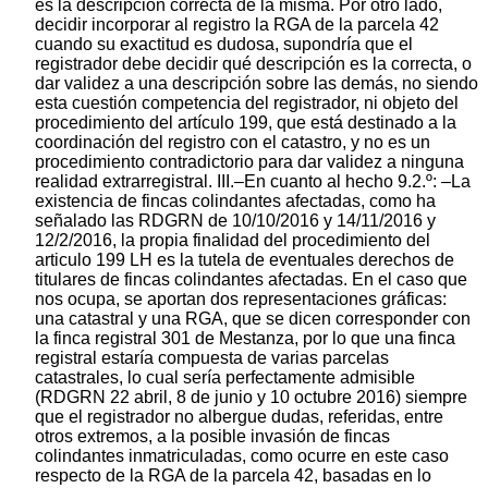
es la descripción correcta de la misma. Por otro lado,
decidir incorporar al registro la RGA de la parcela 42
cuando su exactitud es dudosa, supondría que el
registrador debe decidir qué descripción es la correcta, o
dar validez a una descripción sobre las demás, no siendo
esta cuestión competencia del registrador, ni objeto del
procedimiento del artículo 199, que está destinado a la
coordinación del registro con el catastro, y no es un
procedimiento contradictorio para dar validez a ninguna
realidad extrarregistral. III.–En cuanto al hecho 9.2.º: –La
existencia de fincas colindantes afectadas, como ha
señalado las RDGRN de 10/10/2016 y 14/11/2016 y
12/2/2016, la propia finalidad del procedimiento del
articulo 199 LH es la tutela de eventuales derechos de
titulares de fincas colindantes afectadas. En el caso que
nos ocupa, se aportan dos representaciones gráficas:
una catastral y una RGA, que se dicen corresponder con
la finca registral 301 de Mestanza, por lo que una finca
registral estaría compuesta de varias parcelas
catastrales, lo cual sería perfectamente admisible
(RDGRN 22 abril, 8 de junio y 10 octubre 2016) siempre
que el registrador no albergue dudas, referidas, entre
otros extremos, a la posible invasión de fincas
colindantes inmatriculadas, como ocurre en este caso
respecto de la RGA de la parcela 42, basadas en lo