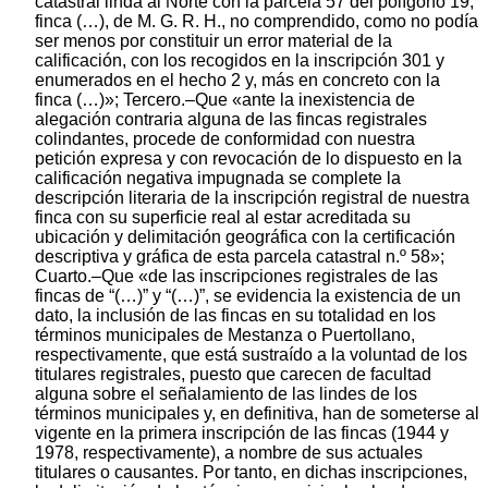
catastral linda al Norte con la parcela 57 del polígono 19,
finca (…), de M. G. R. H., no comprendido, como no podía
ser menos por constituir un error material de la
calificación, con los recogidos en la inscripción 301 y
enumerados en el hecho 2 y, más en concreto con la
finca (…)»; Tercero.–Que «ante la inexistencia de
alegación contraria alguna de las fincas registrales
colindantes, procede de conformidad con nuestra
petición expresa y con revocación de lo dispuesto en la
calificación negativa impugnada se complete la
descripción literaria de la inscripción registral de nuestra
finca con su superficie real al estar acreditada su
ubicación y delimitación geográfica con la certificación
descriptiva y gráfica de esta parcela catastral n.º 58»;
Cuarto.–Que «de las inscripciones registrales de las
fincas de “(…)” y “(…)”, se evidencia la existencia de un
dato, la inclusión de las fincas en su totalidad en los
términos municipales de Mestanza o Puertollano,
respectivamente, que está sustraído a la voluntad de los
titulares registrales, puesto que carecen de facultad
alguna sobre el señalamiento de las lindes de los
términos municipales y, en definitiva, han de someterse al
vigente en la primera inscripción de las fincas (1944 y
1978, respectivamente), a nombre de sus actuales
titulares o causantes. Por tanto, en dichas inscripciones,