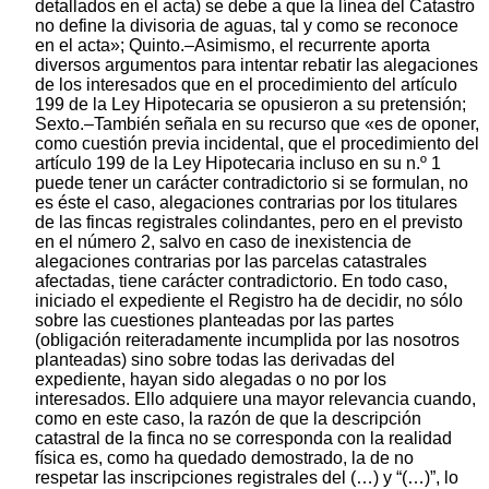
detallados en el acta) se debe a que la línea del Catastro
no define la divisoria de aguas, tal y como se reconoce
en el acta»; Quinto.–Asimismo, el recurrente aporta
diversos argumentos para intentar rebatir las alegaciones
de los interesados que en el procedimiento del artículo
199 de la Ley Hipotecaria se opusieron a su pretensión;
Sexto.–También señala en su recurso que «es de oponer,
como cuestión previa incidental, que el procedimiento del
artículo 199 de la Ley Hipotecaria incluso en su n.º 1
puede tener un carácter contradictorio si se formulan, no
es éste el caso, alegaciones contrarias por los titulares
de las fincas registrales colindantes, pero en el previsto
en el número 2, salvo en caso de inexistencia de
alegaciones contrarias por las parcelas catastrales
afectadas, tiene carácter contradictorio. En todo caso,
iniciado el expediente el Registro ha de decidir, no sólo
sobre las cuestiones planteadas por las partes
(obligación reiteradamente incumplida por las nosotros
planteadas) sino sobre todas las derivadas del
expediente, hayan sido alegadas o no por los
interesados. Ello adquiere una mayor relevancia cuando,
como en este caso, la razón de que la descripción
catastral de la finca no se corresponda con la realidad
física es, como ha quedado demostrado, la de no
respetar las inscripciones registrales del (…) y “(…)”, lo