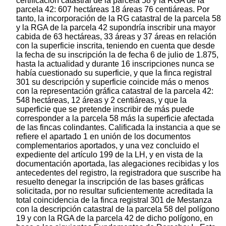
certificación catastral de la parcela 58 y la RGA de la
parcela 42: 607 hectáreas 18 áreas 76 centiáreas. Por
tanto, la incorporación de la RG catastral de la parcela 58
y la RGA de la parcela 42 supondría inscribir una mayor
cabida de 63 hectáreas, 33 áreas y 37 áreas en relación
con la superficie inscrita, teniendo en cuenta que desde
la fecha de su inscripción la de fecha 6 de julio de 1.875,
hasta la actualidad y durante 16 inscripciones nunca se
había cuestionado su superficie, y que la finca registral
301 su descripción y superficie coincide más o menos
con la representación gráfica catastral de la parcela 42:
548 hectáreas, 12 áreas y 2 centiáreas, y que la
superficie que se pretende inscribir de más puede
corresponder a la parcela 58 más la superficie afectada
de las fincas colindantes. Calificada la instancia a que se
refiere el apartado 1 en unión de los documentos
complementarios aportados, y una vez concluido el
expediente del artículo 199 de la LH, y en vista de la
documentación aportada, las alegaciones recibidas y los
antecedentes del registro, la registradora que suscribe ha
resuelto denegar la inscripción de las bases gráficas
solicitada, por no resultar suficientemente acreditada la
total coincidencia de la finca registral 301 de Mestanza
con la descripción catastral de la parcela 58 del polígono
19 y con la RGA de la parcela 42 de dicho polígono, en