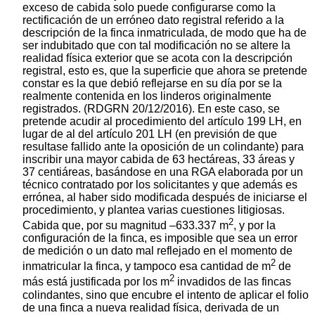
exceso de cabida solo puede configurarse como la
rectificación de un erróneo dato registral referido a la
descripción de la finca inmatriculada, de modo que ha de
ser indubitado que con tal modificación no se altere la
realidad física exterior que se acota con la descripción
registral, esto es, que la superficie que ahora se pretende
constar es la que debió reflejarse en su día por se la
realmente contenida en los linderos originalmente
registrados. (RDGRN 20/12/2016). En este caso, se
pretende acudir al procedimiento del artículo 199 LH, en
lugar de al del artículo 201 LH (en previsión de que
resultase fallido ante la oposición de un colindante) para
inscribir una mayor cabida de 63 hectáreas, 33 áreas y
37 centiáreas, basándose en una RGA elaborada por un
técnico contratado por los solicitantes y que además es
errónea, al haber sido modificada después de iniciarse el
procedimiento, y plantea varias cuestiones litigiosas.
2
Cabida que, por su magnitud –633.337 m
, y por la
configuración de la finca, es imposible que sea un error
de medición o un dato mal reflejado en el momento de
2
inmatricular la finca, y tampoco esa cantidad de m
de
2
más está justificada por los m
invadidos de las fincas
colindantes, sino que encubre el intento de aplicar el folio
de una finca a nueva realidad física, derivada de un