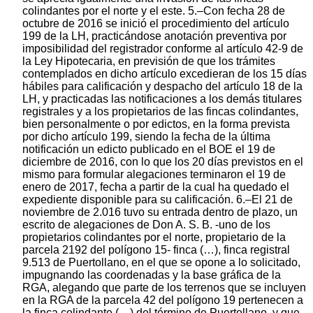
colindantes por el norte y el este. 5.–Con fecha 28 de
octubre de 2016 se inició el procedimiento del artículo
199 de la LH, practicándose anotación preventiva por
imposibilidad del registrador conforme al artículo 42-9 de
la Ley Hipotecaria, en previsión de que los trámites
contemplados en dicho artículo excedieran de los 15 días
hábiles para calificación y despacho del artículo 18 de la
LH, y practicadas las notificaciones a los demás titulares
registrales y a los propietarios de las fincas colindantes,
bien personalmente o por edictos, en la forma prevista
por dicho artículo 199, siendo la fecha de la última
notificación un edicto publicado en el BOE el 19 de
diciembre de 2016, con lo que los 20 días previstos en el
mismo para formular alegaciones terminaron el 19 de
enero de 2017, fecha a partir de la cual ha quedado el
expediente disponible para su calificación. 6.–El 21 de
noviembre de 2.016 tuvo su entrada dentro de plazo, un
escrito de alegaciones de Don A. S. B. -uno de los
propietarios colindantes por el norte, propietario de la
parcela 2192 del polígono 15- finca (…), finca registral
9.513 de Puertollano, en el que se opone a lo solicitado,
impugnando las coordenadas y la base gráfica de la
RGA, alegando que parte de los terrenos que se incluyen
en la RGA de la parcela 42 del polígono 19 pertenecen a
la finca colindante (…) del término de Puertollano, y que