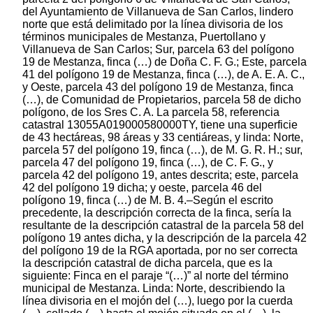
del Ayuntamiento de Villanueva de San Carlos, lindero
norte que está delimitado por la línea divisoria de los
términos municipales de Mestanza, Puertollano y
Villanueva de San Carlos; Sur, parcela 63 del polígono
19 de Mestanza, finca (…) de Doña C. F. G.; Este, parcela
41 del polígono 19 de Mestanza, finca (…), de A. E. A. C.,
y Oeste, parcela 43 del polígono 19 de Mestanza, finca
(…), de Comunidad de Propietarios, parcela 58 de dicho
polígono, de los Sres C. A. La parcela 58, referencia
catastral 13055A019000580000TY, tiene una superficie
de 43 hectáreas, 98 áreas y 33 centiáreas, y linda: Norte,
parcela 57 del polígono 19, finca (…), de M. G. R. H.; sur,
parcela 47 del polígono 19, finca (…), de C. F. G., y
parcela 42 del polígono 19, antes descrita; este, parcela
42 del polígono 19 dicha; y oeste, parcela 46 del
polígono 19, finca (…) de M. B. 4.–Según el escrito
precedente, la descripción correcta de la finca, sería la
resultante de la descripción catastral de la parcela 58 del
polígono 19 antes dicha, y la descripción de la parcela 42
del polígono 19 de la RGA aportada, por no ser correcta
la descripción catastral de dicha parcela, que es la
siguiente: Finca en el paraje “(…)” al norte del término
municipal de Mestanza. Linda: Norte, describiendo la
línea divisoria en el mojón del (…), luego por la cuerda