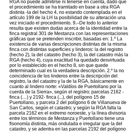
RGA no puede admitirse ni tenerse en cuenta, dado que
el procedimiento se ha tramitado en base a otra RGA
distinta -la del hecho 4, no estando contemplada en el
artículo 199 de la LH la posibilidad de su alteración una
vez iniciado el procedimiento. 9.–De todo lo anterior
resulta que existen dudas acerca de la identidad entre la
finca registral 301 de Mestanza con las representaciones
gráficas que se pretenden inscribir, basadas en: 1.º La
existencia de varias descripciones distintas de la misma
finca con distintas superficies y linderos: la del registro
(hecho 2), la del catastro (hecho 3), la del catastro más la
RGA (hecho 4), cuya exactitud ha quedado desvirtuada
por lo establecido en el hecho 8, sin que quede
determinado cual es la verdadera descripción. 2.º la no
coincidencia de los linderos entre la descripción del
registro, la del catastro y la de la RGA, básicamente en
cuanto al lindero norte: «Valdíos de Puertollano por la
cuerda de la Sierra», según el registro; parcelas 2162 -
finca (…) y 2192- finca (...), del polígono 15 de
Puertollano, y parcela 2 del polígono 6 de Villanueva de
San Carlos, según el catastro; y según la RGA falta la
parcela 2162 en el extremo noroeste, y la línea divisoria
entre los términos de Mestanza y Puertollano tiene una
fisonomía distinta, más ondulada e irregular que la del
catastro, y se adentra en las parcelas 2192 del polígono