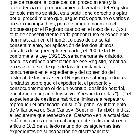
que demuestra la idoneidad del procedimiento y la
procedencia del pronunciamiento favorable del Registro.
En este mismo sentido, esta parte tiene derecho a optar
por el procedimiento que juzgue más oportuno o varios si
no son incompatibles, pero de ningún modo con el
propuesto por el Registro cuando en el caso de (…), su
falta de consentimiento daría por concluso el expediente.
Item más, aún en el hipotético caso de darse tal
consentimiento, por aplicación de los dos últimos
párrafos de su precepto regulador, el 200 de la LH,
conforme a la Ley 13/2015, sería meramente dilatorio,
dada las errónea apreciación de ese Registro, rebatida
en este recurso, de que de las circunstancias
concurrentes en el expediente y del contenido del
historial de las fincas en el Registro se albergan dudas
fundadas sobre que el expediente, el presente y
consecuentemente el de un eventual deslinde notarial,
encubran un negocio traslativo. Y respecto de las “(…)” el
expediente de deslinde habrá de limitarse a respetar o
reproducir el practicado, en su día, por el Ayuntamiento
de Villanueva de San Carlos»; Séptimo.–También indica
el recurrente que respecto del Catastro «en la actualidad
están incoados de oficio al amparo de lo dispuesto en el
artículo 18.1 de su texto refundido los siguientes tres
expedientes de subsanación de discrepancias: