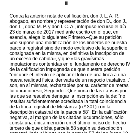
III
Contra la anterior nota de calificación, don J. L. A. R.,
abogado, en nombre y representación de don D., don J.,
don L., doña M. P. y don I. C. A., interpuso recurso el día
23 de marzo de 2017 mediante escrito en el que, en
esencia, alega lo siguiente: Primero.–Que su petición
«no supone una modificación de los linderos de nuestra
parcela registral sino de modo exclusivo de la superficie
consignada en la misma, en definitiva la inscripción de
un exceso de cabida», y que «las gravísimas
imputaciones contenidas en el fundamento de derecho IV
de la calificación impugnada de que nuestra petición
“encubre el intento de aplicar el folio de una finca a una
nueva realidad física, derivada de un negocio traslativo...”
son, en sí mismas, rechazables por su carácter de meras
lucubraciones»; Segundo.–Que «una de las causas por
las que se resuelve denegar la inscripción es la de: “no
resultar suficientemente acreditada la total coincidencia
de la finca registral de Mestanza (n.º 301) con la
descripción catastral de la parcela 58”. En la calificación
negativa, al margen de las citadas lucubraciones, sólo
consta una única mención en el último inciso del hecho
tercero de que dicha parcela 58 según su descripción