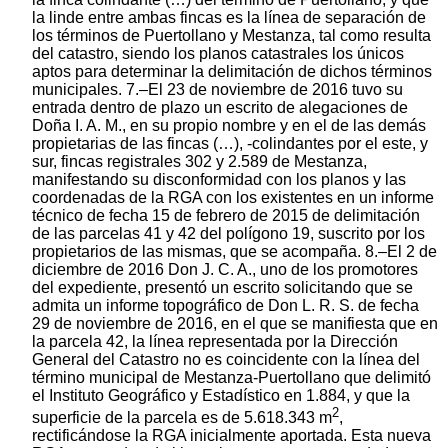
la linde entre ambas fincas es la línea de separación de
los términos de Puertollano y Mestanza, tal como resulta
del catastro, siendo los planos catastrales los únicos
aptos para determinar la delimitación de dichos términos
municipales. 7.–El 23 de noviembre de 2016 tuvo su
entrada dentro de plazo un escrito de alegaciones de
Doña I. A. M., en su propio nombre y en el de las demás
propietarias de las fincas (…), -colindantes por el este, y
sur, fincas registrales 302 y 2.589 de Mestanza,
manifestando su disconformidad con los planos y las
coordenadas de la RGA con los existentes en un informe
técnico de fecha 15 de febrero de 2015 de delimitación
de las parcelas 41 y 42 del polígono 19, suscrito por los
propietarios de las mismas, que se acompaña. 8.–El 2 de
diciembre de 2016 Don J. C. A., uno de los promotores
del expediente, presentó un escrito solicitando que se
admita un informe topográfico de Don L. R. S. de fecha
29 de noviembre de 2016, en el que se manifiesta que en
la parcela 42, la línea representada por la Dirección
General del Catastro no es coincidente con la línea del
término municipal de Mestanza-Puertollano que delimitó
el Instituto Geográfico y Estadístico en 1.884, y que la
2
superficie de la parcela es de 5.618.343 m
,
rectificándose la RGA inicialmente aportada. Esta nueva