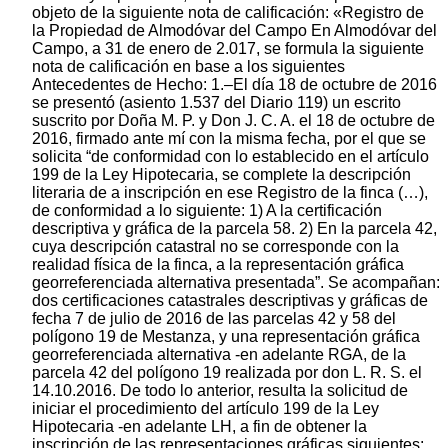
objeto de la siguiente nota de calificación: «Registro de
la Propiedad de Almodóvar del Campo En Almodóvar del
Campo, a 31 de enero de 2.017, se formula la siguiente
nota de calificación en base a los siguientes
Antecedentes de Hecho: 1.–El día 18 de octubre de 2016
se presentó (asiento 1.537 del Diario 119) un escrito
suscrito por Doña M. P. y Don J. C. A. el 18 de octubre de
2016, firmado ante mí con la misma fecha, por el que se
solicita “de conformidad con lo establecido en el artículo
199 de la Ley Hipotecaria, se complete la descripción
literaria de a inscripción en ese Registro de la finca (…),
de conformidad a lo siguiente: 1) A la certificación
descriptiva y gráfica de la parcela 58. 2) En la parcela 42,
cuya descripción catastral no se corresponde con la
realidad física de la finca, a la representación gráfica
georreferenciada alternativa presentada”. Se acompañan:
dos certificaciones catastrales descriptivas y gráficas de
fecha 7 de julio de 2016 de las parcelas 42 y 58 del
polígono 19 de Mestanza, y una representación gráfica
georreferenciada alternativa -en adelante RGA, de la
parcela 42 del polígono 19 realizada por don L. R. S. el
14.10.2016. De todo lo anterior, resulta la solicitud de
iniciar el procedimiento del artículo 199 de la Ley
Hipotecaria -en adelante LH, a fin de obtener la
inscripción de las representaciones gráficas siguientes: