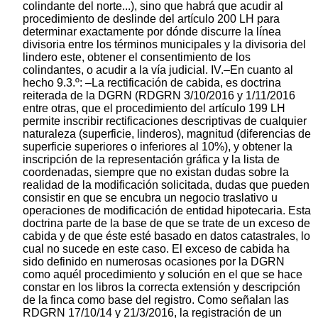
colindante del norte...), sino que habrá que acudir al
procedimiento de deslinde del artículo 200 LH para
determinar exactamente por dónde discurre la línea
divisoria entre los términos municipales y la divisoria del
lindero este, obtener el consentimiento de los
colindantes, o acudir a la vía judicial. IV.–En cuanto al
hecho 9.3.º: –La rectificación de cabida, es doctrina
reiterada de la DGRN (RDGRN 3/10/2016 y 1/11/2016
entre otras, que el procedimiento del artículo 199 LH
permite inscribir rectificaciones descriptivas de cualquier
naturaleza (superficie, linderos), magnitud (diferencias de
superficie superiores o inferiores al 10%), y obtener la
inscripción de la representación gráfica y la lista de
coordenadas, siempre que no existan dudas sobre la
realidad de la modificación solicitada, dudas que pueden
consistir en que se encubra un negocio traslativo u
operaciones de modificación de entidad hipotecaria. Esta
doctrina parte de la base de que se trate de un exceso de
cabida y de que éste esté basado en datos catastrales, lo
cual no sucede en este caso. El exceso de cabida ha
sido definido en numerosas ocasiones por la DGRN
como aquél procedimiento y solución en el que se hace
constar en los libros la correcta extensión y descripción
de la finca como base del registro. Como señalan las
RDGRN 17/10/14 y 21/3/2016, la registración de un