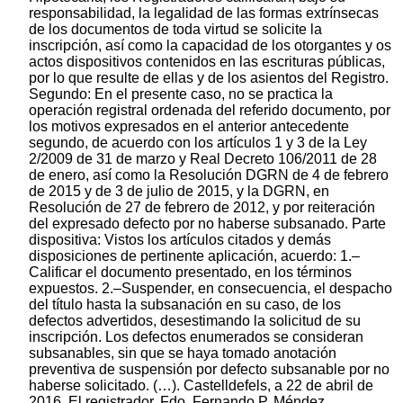
responsabilidad, la legalidad de las formas extrínsecas
de los documentos de toda virtud se solicite la
inscripción, así como la capacidad de los otorgantes y os
actos dispositivos contenidos en las escrituras públicas,
por lo que resulte de ellas y de los asientos del Registro.
Segundo: En el presente caso, no se practica la
operación registral ordenada del referido documento, por
los motivos expresados en el anterior antecedente
segundo, de acuerdo con los artículos 1 y 3 de la Ley
2/2009 de 31 de marzo y Real Decreto 106/2011 de 28
de enero, así como la Resolución DGRN de 4 de febrero
de 2015 y de 3 de julio de 2015, y la DGRN, en
Resolución de 27 de febrero de 2012, y por reiteración
del expresado defecto por no haberse subsanado. Parte
dispositiva: Vistos los artículos citados y demás
disposiciones de pertinente aplicación, acuerdo: 1.–
Calificar el documento presentado, en los términos
expuestos. 2.–Suspender, en consecuencia, el despacho
del título hasta la subsanación en su caso, de los
defectos advertidos, desestimando la solicitud de su
inscripción. Los defectos enumerados se consideran
subsanables, sin que se haya tomado anotación
preventiva de suspensión por defecto subsanable por no
haberse solicitado. (…). Castelldefels, a 22 de abril de
2016. El registrador. Fdo. Fernando P. Méndez