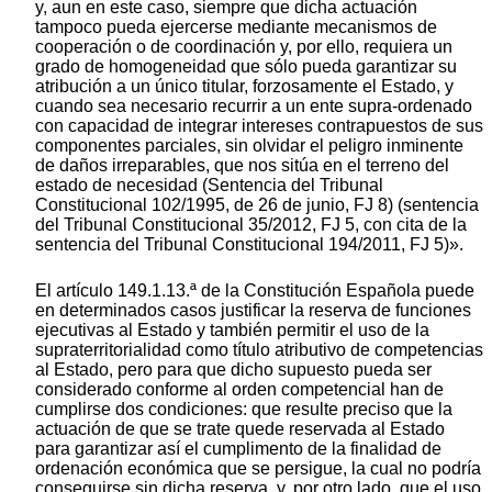
y, aun en este caso, siempre que dicha actuación
tampoco pueda ejercerse mediante mecanismos de
cooperación o de coordinación y, por ello, requiera un
grado de homogeneidad que sólo pueda garantizar su
atribución a un único titular, forzosamente el Estado, y
cuando sea necesario recurrir a un ente supra-ordenado
con capacidad de integrar intereses contrapuestos de sus
componentes parciales, sin olvidar el peligro inminente
de daños irreparables, que nos sitúa en el terreno del
estado de necesidad (Sentencia del Tribunal
Constitucional 102/1995, de 26 de junio, FJ 8) (sentencia
del Tribunal Constitucional 35/2012, FJ 5, con cita de la
sentencia del Tribunal Constitucional 194/2011, FJ 5)».
El artículo 149.1.13.ª de la Constitución Española puede
en determinados casos justificar la reserva de funciones
ejecutivas al Estado y también permitir el uso de la
supraterritorialidad como título atributivo de competencias
al Estado, pero para que dicho supuesto pueda ser
considerado conforme al orden competencial han de
cumplirse dos condiciones: que resulte preciso que la
actuación de que se trate quede reservada al Estado
para garantizar así el cumplimento de la finalidad de
ordenación económica que se persigue, la cual no podría
conseguirse sin dicha reserva, y, por otro lado, que el uso