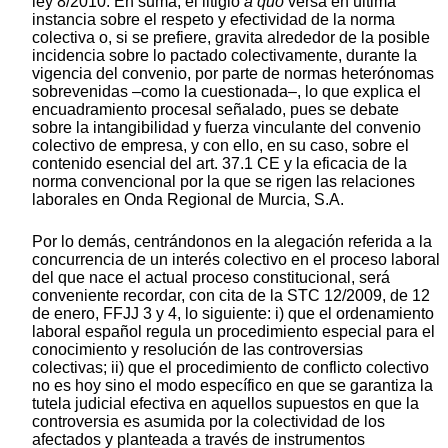
ley 8/2010. En suma, el litigio
a quo
versa en última
instancia sobre el respeto y efectividad de la norma
colectiva o, si se prefiere, gravita alrededor de la posible
incidencia sobre lo pactado colectivamente, durante la
vigencia del convenio, por parte de normas heterónomas
sobrevenidas –como la cuestionada–, lo que explica el
encuadramiento procesal señalado, pues se debate
sobre la intangibilidad y fuerza vinculante del convenio
colectivo de empresa, y con ello, en su caso, sobre el
contenido esencial del art. 37.1 CE y la eficacia de la
norma convencional por la que se rigen las relaciones
laborales en Onda Regional de Murcia, S.A.
Por lo demás, centrándonos en la alegación referida a la
concurrencia de un interés colectivo en el proceso laboral
del que nace el actual proceso constitucional, será
conveniente recordar, con cita de la STC 12/2009, de 12
de enero, FFJJ 3 y 4, lo siguiente: i) que el ordenamiento
laboral español regula un procedimiento especial para el
conocimiento y resolución de las controversias
colectivas; ii) que el procedimiento de conflicto colectivo
no es hoy sino el modo específico en que se garantiza la
tutela judicial efectiva en aquellos supuestos en que la
controversia es asumida por la colectividad de los
afectados y planteada a través de instrumentos