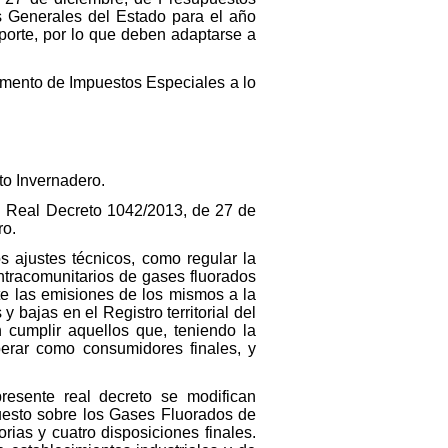
s Generales del Estado para el año
orte, por lo que deben adaptarse a
amento de Impuestos Especiales a lo
to Invernadero.
el Real Decreto 1042/2013, de 27 de
ro.
s ajustes técnicos, como regular la
intracomunitarios de gases fluorados
te las emisiones de los mismos a la
y bajas en el Registro territorial del
 cumplir aquellos que, teniendo la
perar como consumidores finales, y
resente real decreto se modifican
uesto sobre los Gases Fluorados de
rias y cuatro disposiciones finales.