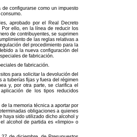
a de configurarse como un impuesto
a consumo.
les, aprobado por el Real Decreto
Por ello, en la línea de reducir los
úmero de contribuyentes, se suprimen
mplimiento de las reglas relativas a
 regulación del procedimiento para la
debido a la nueva configuración del
speciales de fabricación.
eciales de fabricación.
itos para solicitar la devolución del
 a tuberías fijas y fuera del régimen
y, por otra parte, se clarifica el
 aplicación de los tipos reducidos
 de la memoria técnica a aportar por
determinadas obligaciones a quienes
 haya sido utilizado dicho alcohol y
el alcohol de partida es «limpio» o
e 27 de diciembre, de Presupuestos