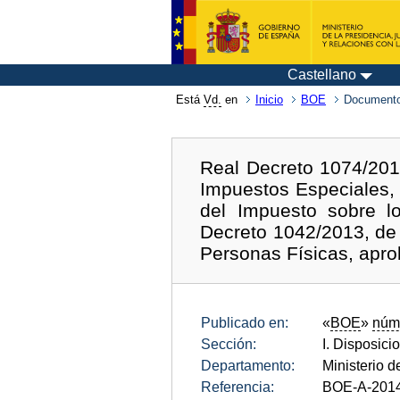
Castellano
Está
Vd.
en
Inicio
BOE
Documento
Real Decreto 1074/201
Impuestos Especiales, 
del Impuesto sobre l
Decreto 1042/2013, de 
Personas Físicas, apro
Publicado en:
«
BOE
»
núm
Sección:
I. Disposici
Departamento:
Ministerio 
Referencia:
BOE-A-201