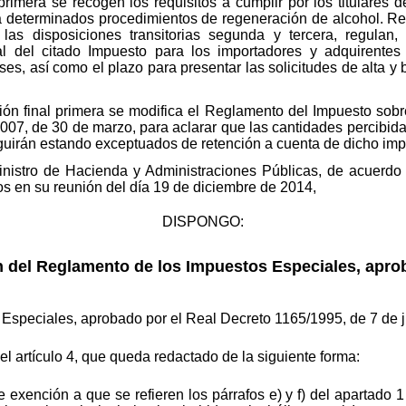
primera se recogen los requisitos a cumplir por los titulares d
a determinados procedimientos de regeneración de alcohol. Re
las disposiciones transitorias segunda y tercera, regulan,
rial del citado Impuesto para los importadores y adquirente
s, así como el plazo para presentar las solicitudes de alta y b
ción final primera se modifica el Reglamento del Impuesto sob
007, de 30 de marzo, para aclarar que las cantidades percibida
uirán estando exceptuados de retención a cuenta de dicho imp
Ministro de Hacienda y Administraciones Públicas, de acuerdo
os en su reunión del día 19 de diciembre de 2014,
DISPONGO:
ón del Reglamento de los Impuestos Especiales, apro
Especiales, aprobado por el Real Decreto 1165/1995, de 7 de j
el artículo 4, que queda redactado de la siguiente forma:
 exención a que se refieren los párrafos e) y f) del apartado 1 