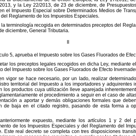
2013, y la Ley 22/2013, de 23 de diciembre, de Presupuesto
 en el Impuesto Especial sobre Determinados Medios de Transp
 del Reglamento de los Impuestos Especiales.
r la terminología recogida en determinados preceptos del Regl
de diciembre, General Tributaria.
II
ículo 5, aprueba el Impuesto sobre los Gases Fluorados de Efec
letar los preceptos legales recogidos en dicha Ley, mediante 
o del Impuesto sobre los Gases Fluorados de Efecto Invernade
n vigor se hace necesario, por un lado, realizar determinado
stro territorial del Impuesto a los importadores y adquirentes 
n los productos cuya utilización lleve aparejada inherentemen
eglamentariamente el procedimiento a seguir en el caso de altas 
ntación a aportar y demás obligaciones formales que deben
 de baja en el citado registro, pasando de esta forma a o
anteriormente expuesto, mediante los artículos 1 y 2 del p
ento de los Impuestos Especiales y del Reglamento del Imp
. Este real decreto se completa con tres disposiciones transito