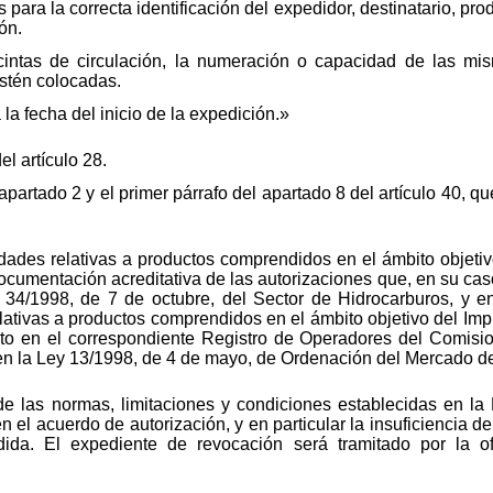
 para la correcta identificación del expedidor, destinatario, pr
ón.
cintas de circulación, la numeración o capacidad de las mi
estén colocadas.
a la fecha del inicio de la expedición.»
l artículo 28.
l apartado 2 y el primer párrafo del apartado 8 del artículo 40, 
vidades relativas a productos comprendidos en el ámbito objeti
documentación acreditativa de las autorizaciones que, en su cas
 34/1998, de 7 de octubre, del Sector de Hidrocarburos, y en
lativas a productos comprendidos en el ámbito objetivo del Im
rito en el correspondiente Registro de Operadores del Comis
en la Ley 13/1998, de 4 de mayo, de Ordenación del Mercado de
de las normas, limitaciones y condiciones establecidas en l
n el acuerdo de autorización, y en particular la insuficiencia de
dida. El expediente de revocación será tramitado por la o