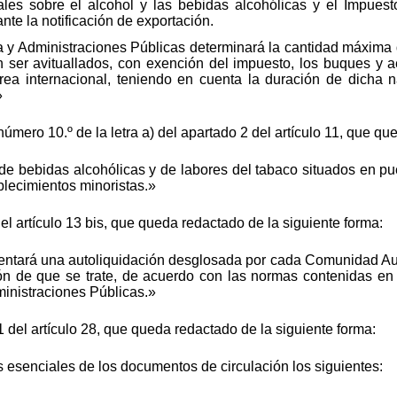
les sobre el alcohol y las bebidas alcohólicas y el Impuest
nte la notificación de exportación.
a y Administraciones Públicas determinará la cantidad máxima 
 ser avituallados, con exención del impuesto, los buques y 
rea internacional, teniendo en cuenta la duración de dicha
»
número 10.º de la letra a) del apartado 2 del artículo 11, que q
 de bebidas alcohólicas y de labores del tabaco situados en p
lecimientos minoristas.»
el artículo 13 bis, que queda redactado de la siguiente forma:
sentará una autoliquidación desglosada por cada Comunidad A
ión de que se trate, de acuerdo con las normas contenidas en
inistraciones Públicas.»
1 del artículo 28, que queda redactado de la siguiente forma:
 esenciales de los documentos de circulación los siguientes: