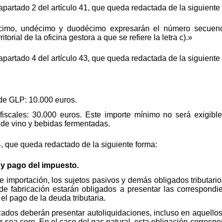
l apartado 2 del artículo 41, que queda redactada de la siguiente
cimo, undécimo y duodécimo expresarán el número secuenci
ritorial de la oficina gestora a que se refiere la letra c).»
 apartado 4 del artículo 43, que queda redactada de la siguiente
 de GLP: 10.000 euros.
iscales: 30.000 euros. Este importe mínimo no será exigibl
de vino y bebidas fermentadas.
4, que queda redactado de la siguiente forma:
 y pago del impuesto.
e importación, los sujetos pasivos y demás obligados tributari
de fabricación estarán obligados a presentar las correspondi
el pago de la deuda tributaria.
zados deberán presentar autoliquidaciones, incluso en aquellos
sar sea cero. En el caso del gas natural, esta obligación corres