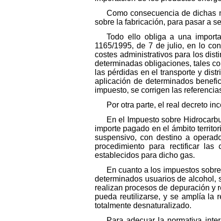
Como consecuencia de dichas mo
sobre la fabricación, para pasar a s
Todo ello obliga a una import
1165/1995, de 7 de julio, en lo con
costes administrativos para los dist
determinadas obligaciones, tales com
las pérdidas en el transporte y dist
aplicación de determinados benefic
impuesto, se corrigen las referencia
Por otra parte, el real decreto i
En el Impuesto sobre Hidrocarburo
importe pagado en el ámbito territor
suspensivo, con destino a operado
procedimiento para rectificar las
establecidos para dicho gas.
En cuanto a los impuestos sobre
determinados usuarios de alcohol, 
realizan procesos de depuración y r
pueda reutilizarse, y se amplía la
totalmente desnaturalizado.
Para adecuar la normativa inte