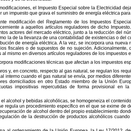
dificaciones, el Impuesto Especial sobre la Electricidad dej
er un impuesto que grava el suministro de energía eléctrica par
ante modificación del Reglamento de los Impuestos Especia
cerniente a aquellos artículos reguladores de dicho Impuesto. 
intos actores del mercado eléctrico, junto a la reducción del n
o la de la llevanza de una contabilidad de existencias o del cu
ribución de energía eléctrica. A la vez, se incorpora una nueva
ios fiscales o de supuestos de no sujeción. Adicionalmente, 
s al mismo en diversos artículos reguladores de los impuestos e
ncorpora modificaciones técnicas que afectan a los impuestos esp
s y, en concreto, respecto al gas natural, se regulan los requis
ial interno cuando el gas natural se envía, por medios diferentes
res domiciliados en otro Estado miembro de la Unión Europea 
 cuotas impositivas repercutidas de forma provisional en la
 el alcohol y bebidas alcohólicas, se homogeneiza el contenido
se regula un procedimiento específico en el que se exime de 
ecuperación de alcohol dentro del propio establecimiento donde
 regulación de la destrucción de productos alcohólicos cuando 
rna al ordenamiento de la Unión Europea, la Ley 17/2012, d