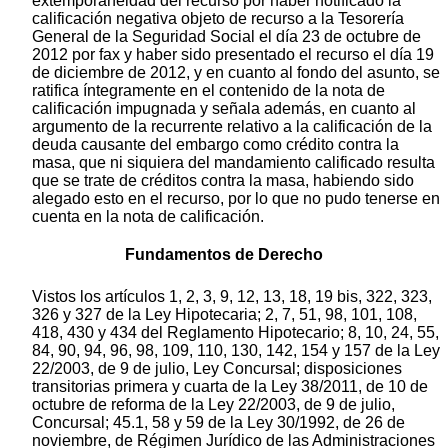
extemporaneidad del recurso por haber notificado la
calificación negativa objeto de recurso a la Tesorería
General de la Seguridad Social el día 23 de octubre de
2012 por fax y haber sido presentado el recurso el día 19
de diciembre de 2012, y en cuanto al fondo del asunto, se
ratifica íntegramente en el contenido de la nota de
calificación impugnada y señala además, en cuanto al
argumento de la recurrente relativo a la calificación de la
deuda causante del embargo como crédito contra la
masa, que ni siquiera del mandamiento calificado resulta
que se trate de créditos contra la masa, habiendo sido
alegado esto en el recurso, por lo que no pudo tenerse en
cuenta en la nota de calificación.
Fundamentos de Derecho
Vistos los artículos 1, 2, 3, 9, 12, 13, 18, 19 bis, 322, 323,
326 y 327 de la Ley Hipotecaria; 2, 7, 51, 98, 101, 108,
418, 430 y 434 del Reglamento Hipotecario; 8, 10, 24, 55,
84, 90, 94, 96, 98, 109, 110, 130, 142, 154 y 157 de la Ley
22/2003, de 9 de julio, Ley Concursal; disposiciones
transitorias primera y cuarta de la Ley 38/2011, de 10 de
octubre de reforma de la Ley 22/2003, de 9 de julio,
Concursal; 45.1, 58 y 59 de la Ley 30/1992, de 26 de
noviembre, de Régimen Jurídico de las Administraciones