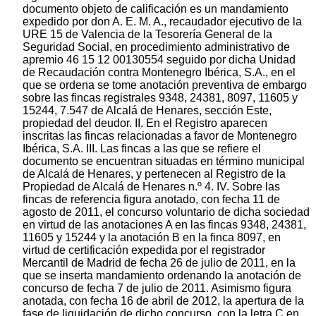
documento objeto de calificación es un mandamiento
expedido por don A. E. M. A., recaudador ejecutivo de la
URE 15 de Valencia de la Tesorería General de la
Seguridad Social, en procedimiento administrativo de
apremio 46 15 12 00130554 seguido por dicha Unidad
de Recaudación contra Montenegro Ibérica, S.A., en el
que se ordena se tome anotación preventiva de embargo
sobre las fincas registrales 9348, 24381, 8097, 11605 y
15244, 7.547 de Alcalá de Henares, sección Este,
propiedad del deudor. II. En el Registro aparecen
inscritas las fincas relacionadas a favor de Montenegro
Ibérica, S.A. III. Las fincas a las que se refiere el
documento se encuentran situadas en término municipal
de Alcalá de Henares, y pertenecen al Registro de la
Propiedad de Alcalá de Henares n.º 4. IV. Sobre las
fincas de referencia figura anotado, con fecha 11 de
agosto de 2011, el concurso voluntario de dicha sociedad
en virtud de las anotaciones A en las fincas 9348, 24381,
11605 y 15244 y la anotación B en la finca 8097, en
virtud de certificación expedida por el registrador
Mercantil de Madrid de fecha 26 de julio de 2011, en la
que se inserta mandamiento ordenando la anotación de
concurso de fecha 7 de julio de 2011. Asimismo figura
anotada, con fecha 16 de abril de 2012, la apertura de la
fase de liquidación de dicho concurso, con la letra C en