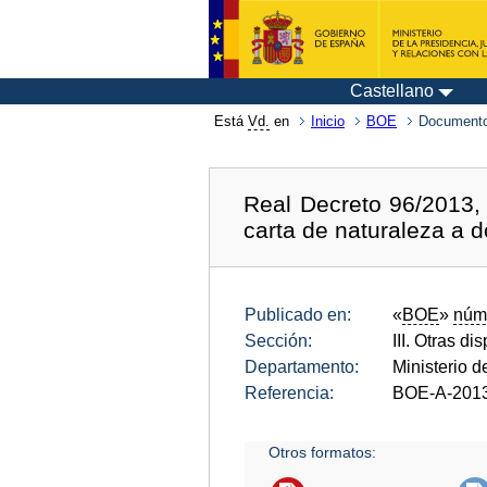
Castellano
Está
Vd.
en
Inicio
BOE
Documento
Real Decreto 96/2013, 
carta de naturaleza a
Publicado en:
«
BOE
»
núm
Sección:
III. Otras di
Departamento:
Ministerio d
Referencia:
BOE-A-201
Otros formatos: