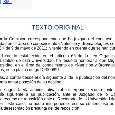
XML
TEXTO ORIGINAL
or la Comisión correspondiente que ha juzgado el concurso, 
dad en el área de conocimiento «Nutrición y Bromatología», c
E.» de 9 de mayo de 2011), y teniendo en cuenta que se han cum
d con lo establecido en el artículo 65 de la Ley Orgánic
l Estatuto de esta Universidad, ha resuelto nombrar a don Mi
ersidad, en el área de conocimiento de «Nutrición y Bromatol
tos, en la plaza código DF000851.
s, a contar desde el día siguiente al de la publicación del nom
berá tomar posesión de su destino.
que agota la vía administrativa, cabe interponer recurso conte
a siguiente a su publicación, ante el Juzgado de lo Con
se recurso de reposición ante el Rectorado de la Universidad d
 En este caso, no podrá interponerse recurso contencioso ad
a desestimación presunta del de reposición.