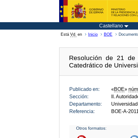
Castellano
Está
Vd.
en
Inicio
BOE
Documento
Resolución de 21 de 
Catedrático de Univers
Publicado en:
«
BOE
»
núm
Sección:
II. Autorida
Departamento:
Universida
Referencia:
BOE-A-201
Otros formatos: