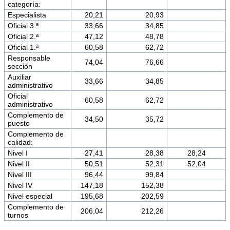
categoría:
Especialista
20,21
20,93
Oficial 3.ª
33,66
34,85
Oficial 2.ª
47,12
48,78
Oficial 1.ª
60,58
62,72
Responsable
74,04
76,66
sección
Auxiliar
33,66
34,85
administrativo
Oficial
60,58
62,72
administrativo
Complemento de
34,50
35,72
puesto
Complemento de
calidad:
Nivel I
27,41
28,38
28,24
Nivel II
50,51
52,31
52,04
Nivel III
96,44
99,84
Nivel IV
147,18
152,38
Nivel especial
195,68
202,59
Complemento de
206,04
212,26
turnos