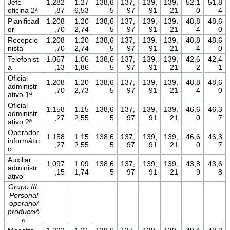
Jefe
1.282
1.27
138,6
137,
139,
139,
52,1
51,8
oficina 2ª
,87
6,53
5
97
91
21
0
4
Planificad
1.208
1.20
138,6
137,
139,
139,
48,8
48,6
or
,70
2,74
5
97
91
21
4
0
Recepcio
1.208
1.20
138,6
137,
139,
139,
48,8
48,6
nista
,70
2,74
5
97
91
21
4
0
Telefonist
1.067
1.06
138,6
137,
139,
139,
42,6
42,4
a
,13
1,86
5
97
91
21
2
1
Oficial
1.208
1.20
138,6
137,
139,
139,
48,8
48,6
administr
,70
2,73
5
97
91
21
4
0
ativo 1ª
Oficial
1.158
1.15
138,6
137,
139,
139,
46,6
46,3
administr
,27
2,55
5
97
91
21
0
7
ativo 2ª
Operador
1.158
1.15
138,6
137,
139,
139,
46,6
46,3
informátic
,27
2,55
5
97
91
21
0
7
o
Auxiliar
1.097
1.09
138,6
137,
139,
139,
43,8
43,6
administr
,15
1,74
5
97
91
21
9
8
ativo
Grupo III.
Personal
operario/
producció
n