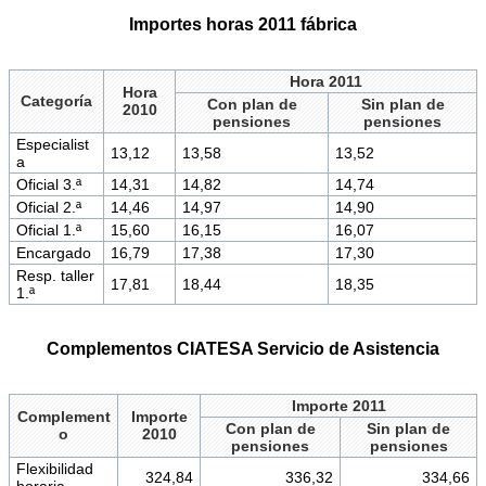
Importes horas 2011 fábrica
Hora 2011
Hora
Categoría
Con plan de
Sin plan de
2010
pensiones
pensiones
Especialist
13,12
13,58
13,52
a
Oficial 3.ª
14,31
14,82
14,74
Oficial 2.ª
14,46
14,97
14,90
Oficial 1.ª
15,60
16,15
16,07
Encargado
16,79
17,38
17,30
Resp. taller
17,81
18,44
18,35
1.ª
Complementos CIATESA Servicio de Asistencia
Importe 2011
Complement
Importe
Con plan de
Sin plan de
o
2010
pensiones
pensiones
Flexibilidad
324,84
336,32
334,66
horaria