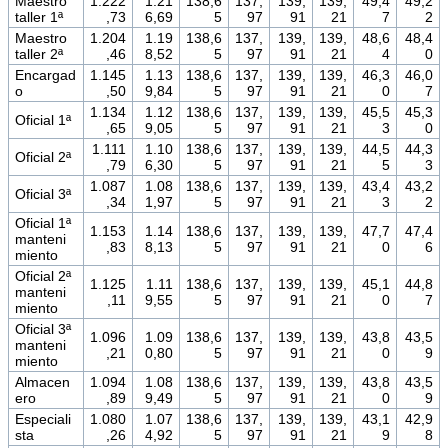
Maestro
1.222
1.21
138,6
137,
139,
139,
49,4
49,2
taller 1ª
,73
6,69
5
97
91
21
7
2
Maestro
1.204
1.19
138,6
137,
139,
139,
48,6
48,4
taller 2ª
,46
8,52
5
97
91
21
4
0
Encargad
1.145
1.13
138,6
137,
139,
139,
46,3
46,0
o
,50
9,84
5
97
91
21
0
7
1.134
1.12
138,6
137,
139,
139,
45,5
45,3
Oficial 1ª
,65
9,05
5
97
91
21
3
0
1.111
1.10
138,6
137,
139,
139,
44,5
44,3
Oficial 2ª
,79
6,30
5
97
91
21
5
3
1.087
1.08
138,6
137,
139,
139,
43,4
43,2
Oficial 3ª
,34
1,97
5
97
91
21
3
2
Oficial 1ª
1.153
1.14
138,6
137,
139,
139,
47,7
47,4
manteni
,83
8,13
5
97
91
21
0
6
miento
Oficial 2ª
1.125
1.11
138,6
137,
139,
139,
45,1
44,8
manteni
,11
9,55
5
97
91
21
0
7
miento
Oficial 3ª
1.096
1.09
138,6
137,
139,
139,
43,8
43,5
manteni
,21
0,80
5
97
91
21
0
9
miento
Almacen
1.094
1.08
138,6
137,
139,
139,
43,8
43,5
ero
,89
9,49
5
97
91
21
0
9
Especiali
1.080
1.07
138,6
137,
139,
139,
43,1
42,9
sta
,26
4,92
5
97
91
21
9
8