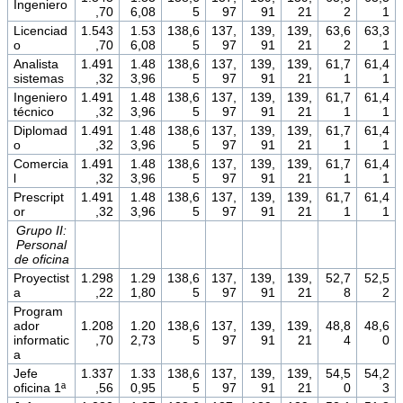
Ingeniero
,70
6,08
5
97
91
21
2
1
Licenciad
1.543
1.53
138,6
137,
139,
139,
63,6
63,3
o
,70
6,08
5
97
91
21
2
1
Analista
1.491
1.48
138,6
137,
139,
139,
61,7
61,4
sistemas
,32
3,96
5
97
91
21
1
1
Ingeniero
1.491
1.48
138,6
137,
139,
139,
61,7
61,4
técnico
,32
3,96
5
97
91
21
1
1
Diplomad
1.491
1.48
138,6
137,
139,
139,
61,7
61,4
o
,32
3,96
5
97
91
21
1
1
Comercia
1.491
1.48
138,6
137,
139,
139,
61,7
61,4
l
,32
3,96
5
97
91
21
1
1
Prescript
1.491
1.48
138,6
137,
139,
139,
61,7
61,4
or
,32
3,96
5
97
91
21
1
1
Grupo II:
Personal
de oficina
Proyectist
1.298
1.29
138,6
137,
139,
139,
52,7
52,5
a
,22
1,80
5
97
91
21
8
2
Program
ador
1.208
1.20
138,6
137,
139,
139,
48,8
48,6
informatic
,70
2,73
5
97
91
21
4
0
a
Jefe
1.337
1.33
138,6
137,
139,
139,
54,5
54,2
oficina 1ª
,56
0,95
5
97
91
21
0
3