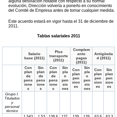
alguna desviación notable con respecto a su normal
evolución, Dirección volvería a ponerlo en conocimiento
del Comité de Empresa antes de tomar cualquier medida.
Este acuerdo estará en vigor hasta el 31 de diciembre de
2011.
Tablas salariales 2011
Complem
Plus
Salario
ento
Antigüeda
transporte
base (2011)
pagas
d (2011)
(2011)
(2011)
Con
Sin
Con
Sin
Sin
Con
Con
Sin
plan
plan
plan
pla
pla
plan
plan
plan
de
de
de
n
n
pen
pen
pen
pens
pens
pens
pen
pen
sion
sion
sion
ione
ione
ione
sio
sio
es
es
es
s
s
s
nes
nes
Grupo I.
Titulados
y
personal
técnico
1.543
1.53
138,6
137,
139,
139,
63,6
63,3