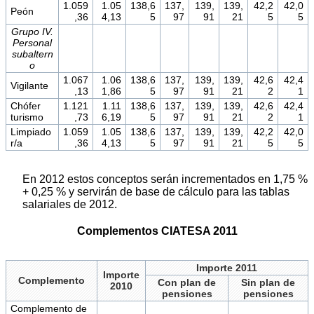
1.059
1.05
138,6
137,
139,
139,
42,2
42,0
Peón
,36
4,13
5
97
91
21
5
5
Grupo IV.
Personal
subaltern
o
1.067
1.06
138,6
137,
139,
139,
42,6
42,4
Vigilante
,13
1,86
5
97
91
21
2
1
Chófer
1.121
1.11
138,6
137,
139,
139,
42,6
42,4
turismo
,73
6,19
5
97
91
21
2
1
Limpiado
1.059
1.05
138,6
137,
139,
139,
42,2
42,0
r/a
,36
4,13
5
97
91
21
5
5
En 2012 estos conceptos serán incrementados en 1,75 %
+ 0,25 % y servirán de base de cálculo para las tablas
salariales de 2012.
Complementos CIATESA 2011
Importe 2011
Importe
Complemento
Con plan de
Sin plan de
2010
pensiones
pensiones
Complemento de