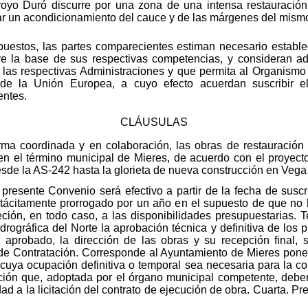
rroyo Duró discurre por una zona de una intensa restauraci
ar un acondicionamiento del cauce y de las márgenes del mism
uestos, las partes comparecientes estiman necesario estable
bre la base de sus respectivas competencias, y consideran 
 las respectivas Administraciones y que permita al Organismo
de la Unión Europea, a cuyo efecto acuerdan suscribir el
entes.
CLÁUSULAS
orma coordinada y en colaboración, las obras de restauración 
n el término municipal de Mieres, de acuerdo con el proyec
sde la AS-242 hasta la glorieta de nueva construcción en Vega 
presente Convenio será efectivo a partir de la fecha de suscr
tácitamente prorrogado por un año en el supuesto de que no h
ción, en todo caso, a las disponibilidades presupuestarias. T
ográfica del Norte la aprobación técnica y definitiva de los p
aprobado, la dirección de las obras y su recepción final, si
de Contratación. Corresponde al Ayuntamiento de Mieres pone
, cuya ocupación definitiva o temporal sea necesaria para la co
ción que, adoptada por el órgano municipal competente, deber
dad a la licitación del contrato de ejecución de obra. Cuarta. Pr