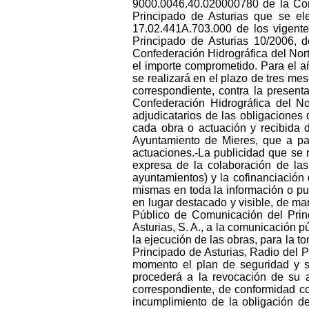
9000.0046.40.020000780 de la Conf
Principado de Asturias que se ele
17.02.441A.703.000 de los vigente
Principado de Asturias 10/2006, 
Confederación Hidrográfica del Nort
el importe comprometido. Para el a
se realizará en el plazo de tres me
correspondiente, contra la present
Confederación Hidrográfica del N
adjudicatarios de las obligaciones
cada obra o actuación y recibida d
Ayuntamiento de Mieres, que a par
actuaciones.-La publicidad que se 
expresa de la colaboración de las 
ayuntamientos) y la cofinanciación d
mismas en toda la información o pu
en lugar destacado y visible, de man
Público de Comunicación del Princ
Asturias, S. A., a la comunicación p
la ejecución de las obras, para la 
Principado de Asturias, Radio del Pr
momento el plan de seguridad y sa
procederá a la revocación de su ap
correspondiente, de conformidad c
incumplimiento de la obligación d