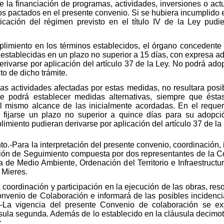
 de la financiación de programas, actividades, inversiones o ac
s pactados en el presente convenio. Si se hubiera incumplido es
icación del régimen previsto en el título IV de la Ley pudie
plimiento en los términos establecidos, el órgano concedente 
 establecidas en un plazo no superior a 15 días, con expresa a
rivarse por aplicación del artículo 37 de la Ley. No podrá ado
o de dicho trámite.
las actividades afectadas por estas medidas, no resultara pos
e podrá establecer medidas alternativas, siempre que éstas
el mismo alcance de las inicialmente acordadas. En el requer
á fijarse un plazo no superior a quince días para su adopc
miento pudieran derivarse por aplicación del artículo 37 de la 
.-Para la interpretación del presente convenio, coordinación, 
ión de Seguimiento compuesta por dos representantes de la Co
 de Medio Ambiente, Ordenación del Territorio e Infraestructu
 Mieres.
 coordinación y participación en la ejecución de las obras, re
Convenio de Colaboración e informará de las posibles incidenci
.-La vigencia del presente Convenio de colaboración se ex
sula segunda. Además de lo establecido en la cláusula decimot
: