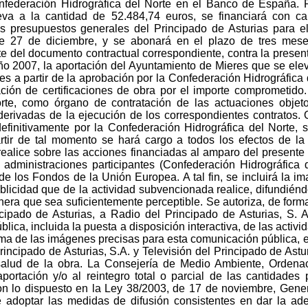
ederación Hidrográfica del Norte en el Banco de España. P
va a la cantidad de 52.484,74 euros, se financiará con ca
s presupuestos generales del Principado de Asturias para 
de 27 de diciembre, y se abonará en el plazo de tres meses
e del documento contractual correspondiente, contra la present
ño 2007, la aportación del Ayuntamiento de Mieres que se elev
ses a partir de la aprobación por la Confederación Hidrográfica
ación de certificaciones de obra por el importe comprometid
orte, como órgano de contratación de las actuaciones objet
 derivadas de la ejecución de los correspondientes contratos.
efinitivamente por la Confederación Hidrográfica del Norte, 
tir de tal momento se hará cargo a todos los efectos de l
realice sobre las acciones financiadas al amparo del present
administraciones participantes (Confederación Hidrográfica 
e los Fondos de la Unión Europea. A tal fin, se incluirá la ima
blicidad que de la actividad subvencionada realice, difundién
era que sea suficientemente perceptible. Se autoriza, de forma 
ipado de Asturias, a Radio del Principado de Asturias, S. A.
ública, incluida la puesta a disposición interactiva, de las acti
toma de las imágenes precisas para esta comunicación pública,
incipado de Asturias, S.A. y Televisión del Principado de Astur
lud de la obra. La Consejería de Medio Ambiente, Ordenación
ortación y/o al reintegro total o parcial de las cantidades
on lo dispuesto en la Ley 38/2003, de 17 de noviembre, Gene
e adoptar las medidas de difusión consistentes en dar la ade