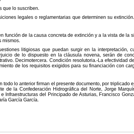
s que lo suscriben.
siciones legales o reglamentarias que determinen su extinción
 función de la causa concreta de extinción y a la vista de la si
os mismos.
estiones litigiosas que puedan surgir en la interpretación, c
juicio de lo dispuesto en la cláusula novena, serán de co
rativo. Decimotercera. Condición resolutoria.-La efectividad 
miento de los requisitos exigidos para su financiación con c
todo lo anterior firman el presente documento, por triplicado ej
te de la Confederación Hidrográfica del Norte, Jorge Marqu
 e Infraestructuras del Principado de Asturias, Francisco Gon
ría García García.