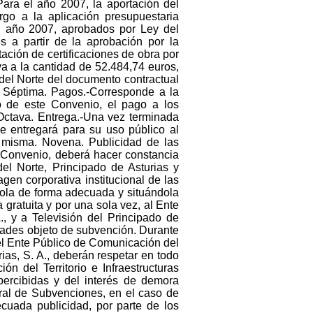
ara el año 2007, la aportación del
rgo a la aplicación presupuestaria
el año 2007, aprobados por Ley del
 a partir de la aprobación por la
ación de certificaciones de obra por
a a la cantidad de 52.484,74 euros,
 del Norte del documento contractual
o. Séptima. Pagos.-Corresponde a la
o de este Convenio, el pago a los
 Octava. Entrega.-Una vez terminada
se entregará para su uso público al
a misma. Novena. Publicidad de las
e Convenio, deberá hacer constancia
del Norte, Principado de Asturias y
gen corporativa institucional de las
dola de forma adecuada y situándola
gratuita y por una sola vez, al Ente
, y a Televisión del Principado de
vidades objeto de subvención. Durante
 el Ente Público de Comunicación del
ias, S. A., deberán respetar en todo
 del Territorio e Infraestructuras
 percibidas y del interés de demora
ral de Subvenciones, en el caso de
cuada publicidad, por parte de los