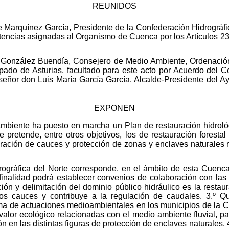
REUNIDOS
e Marquínez García, Presidente de la Confederación Hidrográfi
tencias asignadas al Organismo de Cuenca por los Artículos 23,
 González Buendía, Consejero de Medio Ambiente, Ordenación de
ipado de Asturias, facultado para este acto por Acuerdo del 
 señor don Luis María García García, Alcalde-Presidente del 
EXPONEN
Ambiente ha puesto en marcha un Plan de restauración hidroló
 pretende, entre otros objetivos, los de restauración forestal
neración de cauces y protección de zonas y enclaves naturales
ográfica del Norte corresponde, en el ámbito de esta Cuenca,
 finalidad podrá establecer convenios de colaboración con la
ión y delimitación del dominio público hidráulico es la restaur
los cauces y contribuye a la regulación de caudales. 3.º Q
ma de actuaciones medioambientales en los municipios de la 
alor ecológico relacionadas con el medio ambiente fluvial, pa
en las distintas figuras de protección de enclaves naturales. 4.