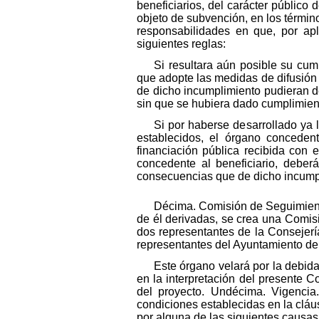
beneficiarios, del carácter público
objeto de subvención, en los término
responsabilidades en que, por apl
siguientes reglas:
Si resultara aún posible su cum
que adopte las medidas de difusión
de dicho incumplimiento pudieran de
sin que se hubiera dado cumplimient
Si por haberse desarrollado ya 
establecidos, el órgano concedent
financiación pública recibida con 
concedente al beneficiario, deber
consecuencias que de dicho incumpli
Décima. Comisión de Seguimiento
de él derivadas, se crea una Comis
dos representantes de la Consejería
representantes del Ayuntamiento de
Este órgano velará por la debida
en la interpretación del presente 
del proyecto. Undécima. Vigencia
condiciones establecidas en la cláu
por alguna de las siguientes causas