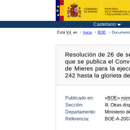
Castellano
Está
Vd.
en
Inicio
BOE
Documento
Resolución de 26 de se
que se publica el Conv
de Mieres para la ejec
242 hasta la glorieta d
Publicado en:
«
BOE
»
núm
Sección:
III. Otras di
Departamento:
Ministerio 
Referencia:
BOE-A-200