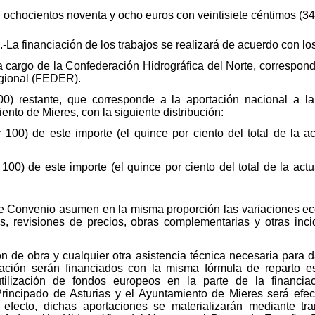
 ochocientos noventa y ocho euros con veintisiete céntimos (34
-La financiación de los trabajos se realizará de acuerdo con lo
 a cargo de la Confederación Hidrográfica del Norte, correspo
gional (FEDER).
100) restante, que corresponde a la aportación nacional a 
ento de Mieres, con la siguiente distribución:
 100) de este importe (el quince por ciento del total de la a
 100) de este importe (el quince por ciento del total de la ac
nte Convenio asumen en la misma proporción las variaciones e
es, revisiones de precios, obras complementarias y otras in
ión de obra y cualquier otra asistencia técnica necesaria para
ción serán financiados con la misma fórmula de reparto es
a utilización de fondos europeos en la parte de la financi
 Principado de Asturias y el Ayuntamiento de Mieres será ef
l efecto, dichas aportaciones se materializarán mediante tr