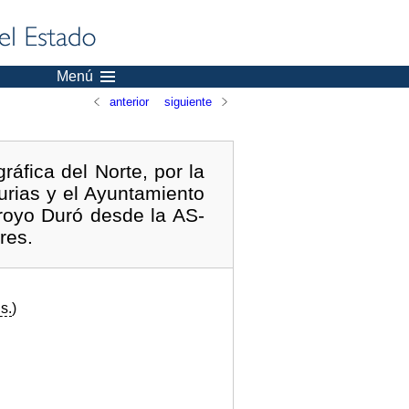
Menú
anterior
siguiente
áfica del Norte, por la
urias y el Ayuntamiento
rroyo Duró desde la AS-
res.
s.
)