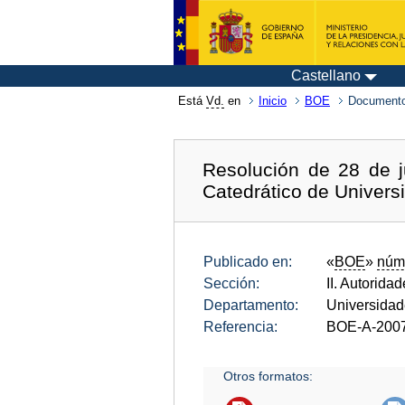
Castellano
Está
Vd.
en
Inicio
BOE
Documento
Resolución de 28 de j
Catedrático de Univers
Publicado en:
«
BOE
»
núm
Sección:
II. Autorida
Departamento:
Universida
Referencia:
BOE-A-200
Otros formatos: