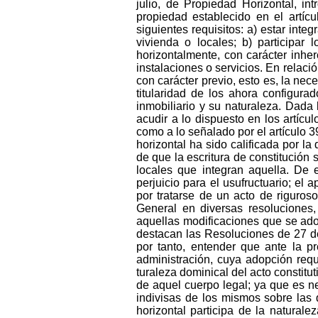
julio, de Propiedad Horizontal, in
propiedad establecido en el artícu
siguientes requisitos: a) estar inte
vivienda o locales; b) participar
horizontalmente, con carácter inher
instalaciones o servicios. En relaci
con carácter previo, esto es, la ne
titularidad de los ahora configur
inmobiliario y su naturaleza. Dada 
acudir a lo dispuesto en los artícul
como a lo señalado por el artículo 3
horizontal ha sido calificada por la
de que la escritura de constitución s
locales que integran aquella. De 
perjuicio para el usufructuario; el
por tratarse de un acto de riguros
General en diversas resoluciones, 
aquellas modificaciones que se adop
destacan las Resoluciones de 27 d
por tanto, entender que ante la p
administración, cuya adopción requ
turaleza dominical del acto constitu
de aquel cuerpo legal; ya que es nec
indivisas de los mismos sobre las 
horizontal participa de la natural