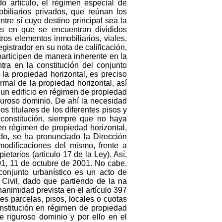
do artículo, el régimen especial de
obiliarios privados, que reúnan los
tre sí cuyo destino principal sea la
les en que se encuentran divididos
ros elementos inmobiliarios, viales,
gistrador en su nota de calificación,
participen de manera inherente en la
ra en la constitución del conjunto
 la propiedad horizontal, es preciso
ormal de la propiedad horizontal, así
e un edificio en régimen de propiedad
iguroso dominio. De ahí la necesidad
os titulares de los diferentes pisos y
 constitución, siempre que no haya
 en régimen de propiedad horizontal,
ido, se ha pronunciado la Dirección
 modificaciones del mismo, frente a
tarios (artículo 17 de la Ley). Así,
1, 11 de octubre de 2001. No cabe,
conjunto urbanístico es un acto de
 Civil, dado que partiendo de la na
nanimidad prevista en el artículo 397
es parcelas, pisos, locales o cuotas
onstitución en régimen de propiedad
e riguroso dominio y por ello en el