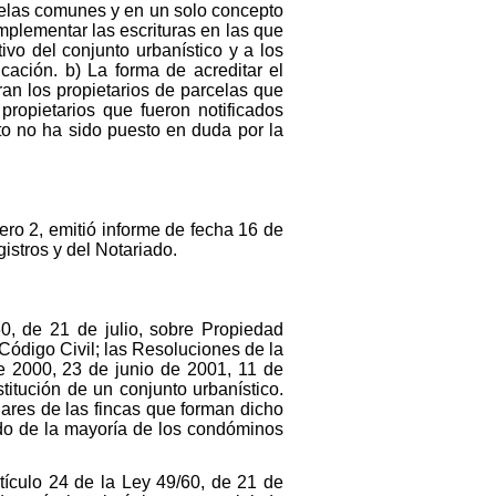
celas comunes y en un solo concepto
omplementar las escrituras en las que
tivo del conjunto urbanístico y a los
cación. b) La forma de acreditar el
ran los propietarios de parcelas que
propietarios que fueron notificados
to no ha sido puesto en duda por la
ro 2, emitió informe de fecha 16 de
istros y del Notariado.
960, de 21 de julio, sobre Propiedad
 Código Civil; las Resoluciones de la
e 2000, 23 de junio de 2001, 11 de
titución de un conjunto urbanístico.
ulares de las fincas que forman dicho
rdo de la mayoría de los condóminos
rtículo 24 de la Ley 49/60, de 21 de