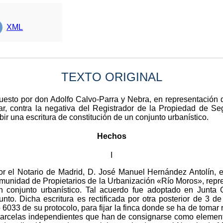
XML
TEXTO ORIGINAL
puesto por don Adolfo Calvo-Parra y Nebra, en representación
r, contra la negativa del Registrador de la Propiedad de S
ir una escritura de constitución de un conjunto urbanístico.
Hechos
I
por el Notario de Madrid, D. José Manuel Hernández Antolín, 
munidad de Propietarios de la Urbanización «Río Moros», repre
en conjunto urbanístico. Tal acuerdo fue adoptado en Junta 
nto. Dicha escritura es rectificada por otra posterior de 3 d
 6033 de su protocolo, para fijar la finca donde se ha de tomar 
s parcelas independientes que han de consignarse como eleme