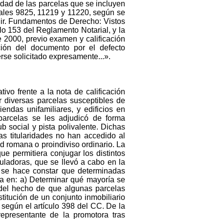
lidad de las parcelas que se incluyen
strales 9825, 11219 y 11220, según se
uir. Fundamentos de Derecho: Vistos
culo 153 del Reglamento Notarial, y la
 2000, previo examen y calificación
ción del documento por el defecto
se solicitado expresamente...».
ivo frente a la nota de calificación
 diversas parcelas susceptibles de
endas unifamiliares, y edificios en
parcelas se les adjudicó de forma
b social y pista polivalente. Dichas
as titularidades no han accedido al
d romana o proindiviso ordinario. La
ue permitiera conjugar los distintos
uladoras, que se llevó a cabo en la
o, se hace constar que determinadas
ra en: a) Determinar qué mayoría se
a del hecho de que algunas parcelas
titución de un conjunto inmobiliario
según el artículo 398 del CC. De la
 representante de la promotora tras