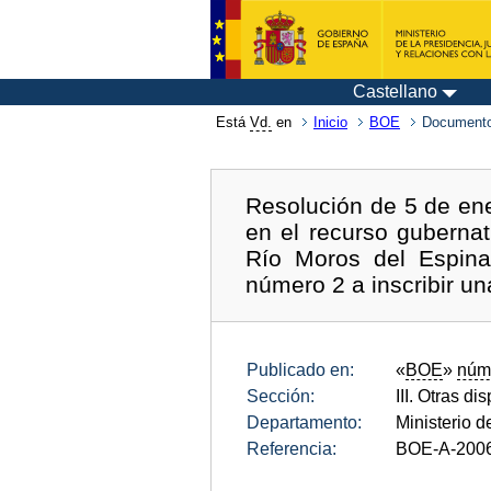
Castellano
Está
Vd.
en
Inicio
BOE
Documento
Resolución de 5 de ene
en el recurso gubernat
Río Moros del Espina
número 2 a inscribir un
Publicado en:
«
BOE
»
núm
Sección:
III. Otras di
Departamento:
Ministerio d
Referencia:
BOE-A-200