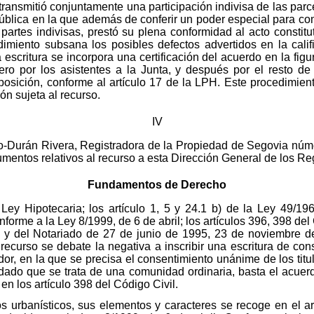
transmitió conjuntamente una participación indivisa de las par
ra pública en la que además de conferir un poder especial para c
 partes indivisas, prestó su plena conformidad al acto constitu
dimiento subsana los posibles defectos advertidos en la califi
escritura se incorpora una certificación del acuerdo en la figu
mero por los asistentes a la Junta, y después por el resto de 
posición, conforme al artículo 17 de la LPH. Este procedimien
ón sujeta al recurso.
IV
o-Durán Rivera, Registradora de la Propiedad de Segovia núme
mentos relativos al recurso a esta Dirección General de los Reg
Fundamentos de Derecho
a Ley Hipotecaria; los artículo 1, 5 y 24.1 b) de la Ley 49/1
forme a la Ley 8/1999, de 6 de abril; los artículos 396, 398 del
s y del Notariado de 27 de junio de 1995, 23 de noviembre d
recurso se debate la negativa a inscribir una escritura de cons
ador, en la que se precisa el consentimiento unánime de los tit
, dado que se trata de una comunidad ordinaria, basta el acue
en los artículo 398 del Código Civil.
os urbanísticos, sus elementos y caracteres se recoge en el a