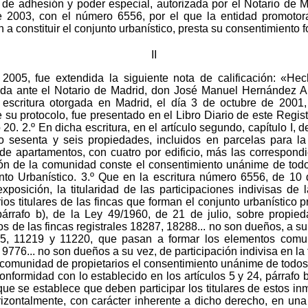
 de adhesión y poder especial, autorizada por el Notario de
 2003, con el número 6556, por el que la entidad promotora,
 a constituir el conjunto urbanístico, presta su consentimiento f
II
005, fue extendida la siguiente nota de calificación: «Hec
gada ante el Notario de Madrid, don José Manuel Hernández An
escritura otorgada en Madrid, el día 3 de octubre de 2001
u protocolo, fue presentado en el Libro Diario de este Registro
20. 2.º En dicha escritura, en el artículo segundo, capítulo I, d
o sesenta y seis propiedades, incluidos en parcelas para l
s de apartamentos, con cuatro por edificio, más las correspond
ción de la comunidad conste el consentimiento unánime de todos
to Urbanístico. 3.º Que en la escritura número 6556, de 1
exposición, la titularidad de las participaciones indivisas de
os titulares de las fincas que forman el conjunto urbanístico p
 párrafo b), de la Ley 49/1960, de 21 de julio, sobre propied
s de las fincas registrales 18287, 18288... no son dueños, a su
25, 11219 y 11220, que pasan a formar los elementos comun
s 9776... no son dueños a su vez, de participación indivisa en l
a comunidad de propietarios el consentimiento unánime de todos 
onformidad con lo establecido en los artículos 5 y 24, párrafo b
que se establece que deben participar los titulares de estos in
izontalmente, con carácter inherente a dicho derecho, en una 