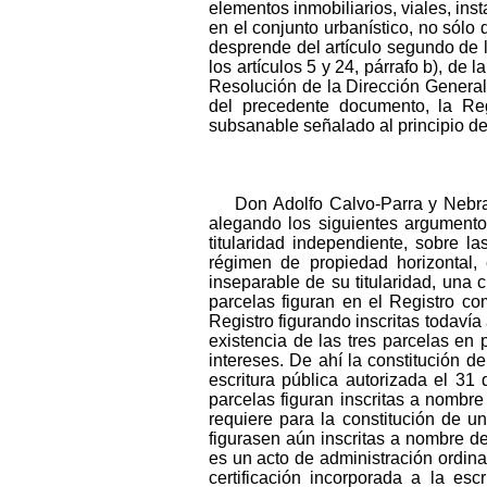
elementos inmobiliarios, viales, ins
en el conjunto urbanístico, no sólo 
desprende del artículo segundo de 
los artículos 5 y 24, párrafo b), de 
Resolución de la Dirección General
del precedente documento, la Reg
subsanable señalado al principio d
Don Adolfo Calvo-Parra y Nebra,
alegando los siguientes argumento
titularidad independiente, sobre l
régimen de propiedad horizontal,
inseparable de su titularidad, una c
parcelas figuran en el Registro co
Registro figurando inscritas todaví
existencia de las tres parcelas en 
intereses. De ahí la constitución 
escritura pública autorizada el 31
parcelas figuran inscritas a nombr
requiere para la constitución de u
figurasen aún inscritas a nombre de
es un acto de administración ordin
certificación incorporada a la esc