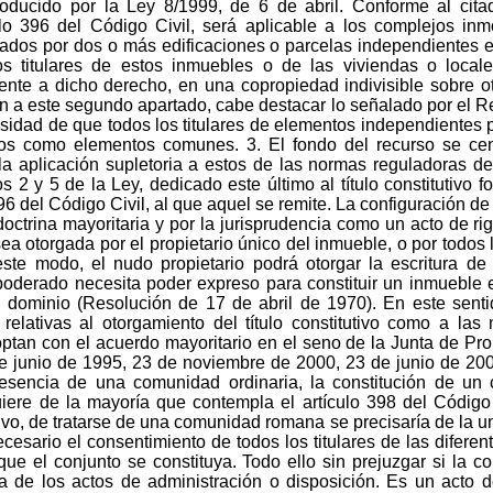
troducido por la Ley 8/1999, de 6 de abril. Conforme al cita
lo 396 del Código Civil, será aplicable a los complejos inm
grados por dos o más edificaciones o parcelas independientes en
 los titulares de estos inmuebles o de las viviendas o loca
ente a dicho derecho, en una copropiedad indivisible sobre ot
ón a este segundo apartado, cabe destacar lo señalado por el Re
cesidad de que todos los titulares de elementos independientes 
ados como elementos comunes. 3. El fondo del recurso se cent
la aplicación supletoria a estos de las normas reguladoras de
os 2 y 5 de la Ley, dedicado este último al título constitutivo f
96 del Código Civil, al que aquel se remite. La configuración d
 doctrina mayoritaria y por la jurisprudencia como un acto de r
ea otorgada por el propietario único del inmueble, o por todos l
este modo, el nudo propietario podrá otorgar la escritura de
 apoderado necesita poder expreso para constituir un inmueble
o dominio (Resolución de 17 de abril de 1970). En este sent
relativas al otorgamiento del título constitutivo como a las
tan con el acuerdo mayoritario en el seno de la Junta de Propie
e junio de 1995, 23 de noviembre de 2000, 23 de junio de 200
resencia de una comunidad ordinaria, la constitución de un 
iere de la mayoría que contempla el artículo 398 del Código
tivo, de tratarse de una comunidad romana se precisaría de la u
esario el consentimiento de todos los titulares de las diferent
que el conjunto se constituya. Todo ello sin prejuzgar si la c
eza de los actos de administración o disposición. Es un acto d