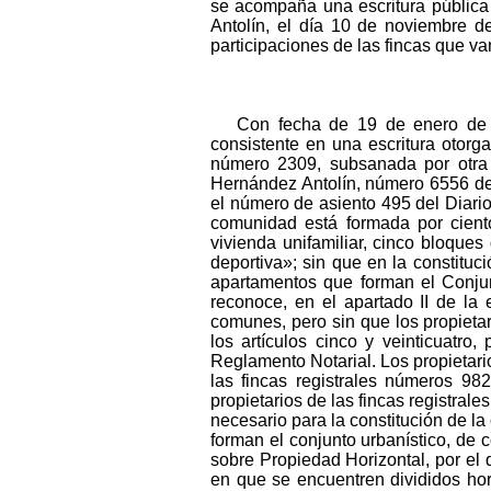
se acompaña una escritura pública
Antolín, el día 10 de noviembre de
participaciones de las fincas que van
Con fecha de 19 de enero de 2
consistente en una escritura otor
número 2309, subsanada por otra 
Hernández Antolín, número 6556 de s
el número de asiento 495 del Diario 
comunidad está formada por cient
vivienda unifamiliar, cinco bloque
deportiva»; sin que en la constitu
apartamentos que forman el Conjun
reconoce, en el apartado II de la 
comunes, pero sin que los propietari
los artículos cinco y veinticuatro,
Reglamento Notarial. Los propietario
las fincas registrales números 98
propietarios de las fincas registrale
necesario para la constitución de l
forman el conjunto urbanístico, de c
sobre Propiedad Horizontal, por el 
en que se encuentren divididos hor