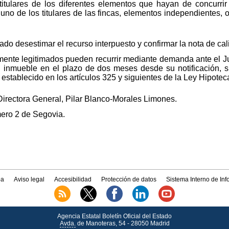
titulares de los diferentes elementos que hayan de concurrir
 uno de los titulares de las fincas, elementos independientes,
do desestimar el recurso interpuesto y confirmar la nota de cali
mente legitimados pueden recurrir mediante demanda ante el Juz
l inmueble en el plazo de dos meses desde su notificación, 
o establecido en los artículos 325 y siguientes de la Ley Hipoteca
Directora General, Pilar Blanco-Morales Limones.
mero 2 de Segovia.
a
Aviso legal
Accesibilidad
Protección de datos
Sistema Interno de In
Agencia Estatal Boletín Oficial del Estado
Avda.
de Manoteras, 54 - 28050 Madrid