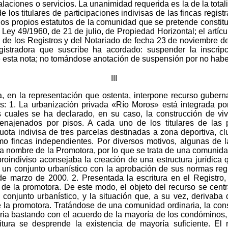
talaciones o servicios. La unanimidad requerida es la de la tota
de los titulares de participaciones indivisas de las fincas regi
los propios estatutos de la comunidad que se pretende constit
la Ley 49/1960, de 21 de julio, de Propiedad Horizontal; el artí
 de los Registros y del Notariado de fecha 23 de noviembre de
istradora que suscribe ha acordado: suspender la inscrip
e esta nota; no tomándose anotación de suspensión por no haber
III
 en la representación que ostenta, interpone recurso gubernat
s: 1. La urbanización privada «Río Moros» está integrada por
as cuales se ha declarado, en su caso, la construcción de vivi
 enajenados por pisos. A cada uno de los titulares de las 
uota indivisa de tres parcelas destinadas a zona deportiva, clu
mo fincas independientes. Por diversos motivos, algunas de l
a a nombre de la Promotora, por lo que se trata de una comunida
proindiviso aconsejaba la creación de una estructura jurídica q
de un conjunto urbanístico con la aprobación de sus normas reg
 de marzo de 2000. 2. Presentada la escritura en el Registr
e de la promotora. De este modo, el objeto del recurso se cent
n conjunto urbanístico, y la situación que, a su vez, derivab
 la promotora. Tratándose de una comunidad ordinaria, la cons
aria bastando con el acuerdo de la mayoría de los condóminos, 
ritura se desprende la existencia de mayoría suficiente. El