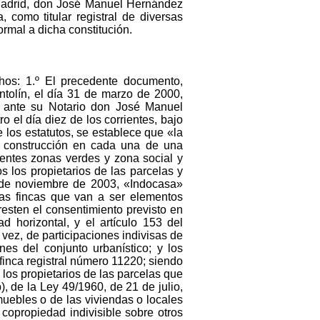
 Madrid, don José Manuel Hernández
 como titular registral de diversas
ormal a dicha constitución.
hos: 1.º El precedente documento,
tolín, el día 31 de marzo de 2000,
, ante su Notario don José Manuel
 el día diez de los corrientes, bajo
e los estatutos, se establece que «la
a construcción en cada una de una
ientes zonas verdes y zona social y
 los propietarios de las parcelas y
0 de noviembre de 2003, «Indocasa»
 las fincas que van a ser elementos
resten el consentimiento previsto en
ad horizontal, y el artículo 153 del
 vez, de participaciones indivisas de
es del conjunto urbanístico; y los
a finca registral número 11220; siendo
los propietarios de las parcelas que
), de la Ley 49/1960, de 21 de julio,
muebles o de las viviendas o locales
copropiedad indivisible sobre otros