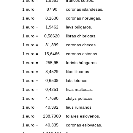
1 euro =
1,5383
francos suizos.
1 euro =
87,90
coronas islandesas.
1 euro =
8,1630
coronas noruegas.
1 euro =
1,9462
levs búlgaros.
1 euro =
0,58620
libras chipriotas.
1 euro =
31,899
coronas checas.
1 euro =
15,6466
coronas estonas.
1 euro =
255,95
forints húngaros.
1 euro =
3,4529
litas lituanos.
1 euro =
0,6539
lats letones.
1 euro =
0,4251
liras maltesas.
1 euro =
4,7690
zlotys polacos.
1 euro =
40.392
leus rumanos.
1 euro =
238,7900
tolares eslovenos.
1 euro =
40,335
coronas eslovacas.