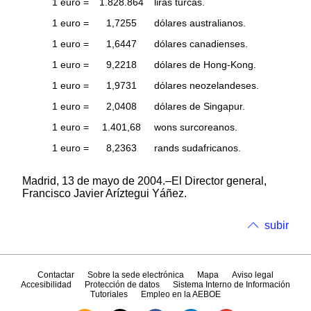
1 euro =
1.828.864
liras turcas.
1 euro =
1,7255
dólares australianos.
1 euro =
1,6447
dólares canadienses.
1 euro =
9,2218
dólares de Hong-Kong.
1 euro =
1,9731
dólares neozelandeses.
1 euro =
2,0408
dólares de Singapur.
1 euro =
1.401,68
wons surcoreanos.
1 euro =
8,2363
rands sudafricanos.
Madrid, 13 de mayo de 2004.–El Director general,
Francisco Javier Aríztegui Yáñez.
subir
Contactar
Sobre la sede electrónica
Mapa
Aviso legal
Accesibilidad
Protección de datos
Sistema Interno de Información
Tutoriales
Empleo en la AEBOE