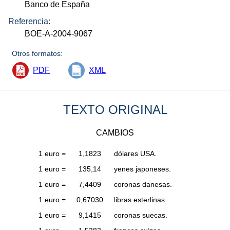
Banco de España
Referencia:
BOE-A-2004-9067
Otros formatos:
PDF
XML
TEXTO ORIGINAL
CAMBIOS
1 euro =
1,1823
dólares USA.
1 euro =
135,14
yenes japoneses.
1 euro =
7,4409
coronas danesas.
1 euro =
0,67030
libras esterlinas.
1 euro =
9,1415
coronas suecas.