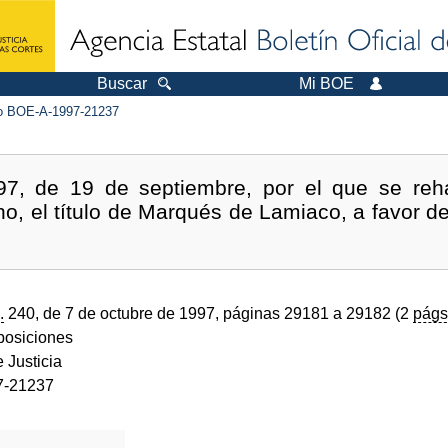
Buscar
Mi BOE
 BOE-A-1997-21237
7, de 19 de septiembre, por el que se rehabi
ho, el título de Marqués de Lamiaco, a favor 
.
240, de 7 de octubre de 1997, páginas 29181 a 29182 (2
págs
sposiciones
e Justicia
7-21237