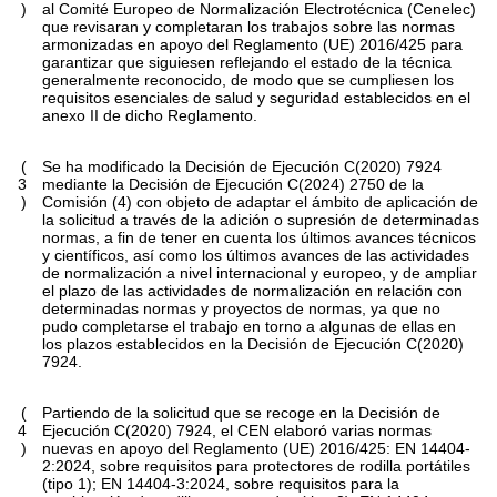
)
al Comité Europeo de Normalización Electrotécnica (Cenelec)
que revisaran y completaran los trabajos sobre las normas
armonizadas en apoyo del Reglamento (UE) 2016/425 para
garantizar que siguiesen reflejando el estado de la técnica
generalmente reconocido, de modo que se cumpliesen los
requisitos esenciales de salud y seguridad establecidos en el
anexo II de dicho Reglamento.
(
Se ha modificado la Decisión de Ejecución C(2020) 7924
3
mediante la Decisión de Ejecución C(2024) 2750 de la
)
Comisión
(
4
)
con objeto de adaptar el ámbito de aplicación de
la solicitud a través de la adición o supresión de determinadas
normas, a fin de tener en cuenta los últimos avances técnicos
y científicos, así como los últimos avances de las actividades
de normalización a nivel internacional y europeo, y de ampliar
el plazo de las actividades de normalización en relación con
determinadas normas y proyectos de normas, ya que no
pudo completarse el trabajo en torno a algunas de ellas en
los plazos establecidos en la Decisión de Ejecución C(2020)
7924.
(
Partiendo de la solicitud que se recoge en la Decisión de
4
Ejecución C(2020) 7924, el CEN elaboró varias normas
)
nuevas en apoyo del Reglamento (UE) 2016/425: EN 14404-
2:2024, sobre requisitos para protectores de rodilla portátiles
(tipo 1); EN 14404-3:2024, sobre requisitos para la