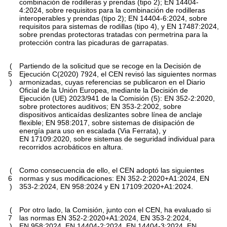
combinación de rodilleras y prendas (tipo 2); EN 14404-
4:2024, sobre requisitos para la combinación de rodilleras
interoperables y prendas (tipo 2); EN 14404-6:2024, sobre
requisitos para sistemas de rodillas (tipo 4), y EN 17487:2024,
sobre prendas protectoras tratadas con permetrina para la
protección contra las picaduras de garrapatas.
(
Partiendo de la solicitud que se recoge en la Decisión de
5
Ejecución C(2020) 7924, el CEN revisó las siguientes normas
)
armonizadas, cuyas referencias se publicaron en el
Diario
Oficial de la Unión Europea,
mediante la Decisión de
Ejecución (UE) 2023/941 de la Comisión
(
5
)
: EN 352-2:2020,
sobre protectores auditivos; EN 353-2:2002, sobre
dispositivos anticaídas deslizantes sobre línea de anclaje
flexible; EN 958:2017, sobre sistemas de disipación de
energía para uso en escalada (Via Ferrata), y
EN 17109:2020, sobre sistemas de seguridad individual para
recorridos acrobáticos en altura.
(
Como consecuencia de ello, el CEN adoptó las siguientes
6
normas y sus modificaciones: EN 352-2:2020+A1:2024, EN
)
353-2:2024, EN 958:2024 y EN 17109:2020+A1:2024.
(
Por otro lado, la Comisión, junto con el CEN, ha evaluado si
7
las normas EN 352-2:2020+A1:2024, EN 353-2:2024,
)
EN 958:2024, EN 14404-2:2024, EN 14404-3:2024, EN