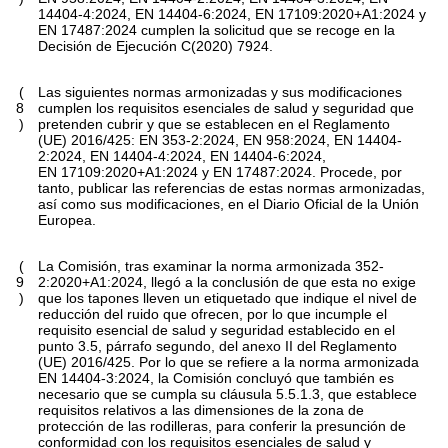
14404-4:2024, EN 14404-6:2024, EN 17109:2020+A1:2024 y
EN 17487:2024 cumplen la solicitud que se recoge en la
Decisión de Ejecución C(2020) 7924.
(
Las siguientes normas armonizadas y sus modificaciones
8
cumplen los requisitos esenciales de salud y seguridad que
)
pretenden cubrir y que se establecen en el Reglamento
(UE) 2016/425: EN 353-2:2024, EN 958:2024, EN 14404-
2:2024, EN 14404-4:2024, EN 14404-6:2024,
EN 17109:2020+A1:2024 y EN 17487:2024. Procede, por
tanto, publicar las referencias de estas normas armonizadas,
así como sus modificaciones, en el
Diario Oficial de la Unión
Europea
.
(
La Comisión, tras examinar la norma armonizada 352-
9
2:2020+A1:2024, llegó a la conclusión de que esta no exige
)
que los tapones lleven un etiquetado que indique el nivel de
reducción del ruido que ofrecen, por lo que incumple el
requisito esencial de salud y seguridad establecido en el
punto 3.5, párrafo segundo, del anexo II del Reglamento
(UE) 2016/425. Por lo que se refiere a la norma armonizada
EN 14404-3:2024, la Comisión concluyó que también es
necesario que se cumpla su cláusula 5.5.1.3, que establece
requisitos relativos a las dimensiones de la zona de
protección de las rodilleras, para conferir la presunción de
conformidad con los requisitos esenciales de salud y