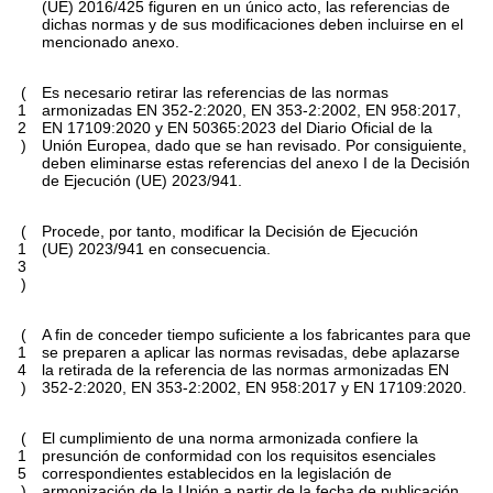
(UE) 2016/425 figuren en un único acto, las referencias de
dichas normas y de sus modificaciones deben incluirse en el
mencionado anexo.
(
Es necesario retirar las referencias de las normas
1
armonizadas EN 352-2:2020, EN 353-2:2002, EN 958:2017,
2
EN 17109:2020 y EN 50365:2023 del
Diario Oficial de la
)
Unión Europea
, dado que se han revisado. Por consiguiente,
deben eliminarse estas referencias del anexo I de la Decisión
de Ejecución (UE) 2023/941.
(
Procede, por tanto, modificar la Decisión de Ejecución
1
(UE) 2023/941 en consecuencia.
3
)
(
A fin de conceder tiempo suficiente a los fabricantes para que
1
se preparen a aplicar las normas revisadas, debe aplazarse
4
la retirada de la referencia de las normas armonizadas EN
)
352-2:2020, EN 353-2:2002, EN 958:2017 y EN 17109:2020.
(
El cumplimiento de una norma armonizada confiere la
1
presunción de conformidad con los requisitos esenciales
5
correspondientes establecidos en la legislación de
)
armonización de la Unión a partir de la fecha de publicación