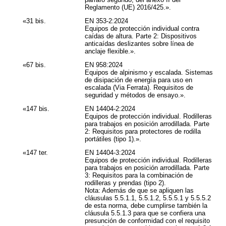
Reglamento (UE) 2016/425.».
«31
bis
.
EN 353-2:2024
Equipos de protección individual contra
caídas de altura. Parte 2: Dispositivos
anticaídas deslizantes sobre línea de
anclaje flexible.».
«67
bis
.
EN 958:2024
Equipos de alpinismo y escalada. Sistemas
de disipación de energía para uso en
escalada (Via Ferrata). Requisitos de
seguridad y métodos de ensayo.».
«147
bis
.
EN 14404-2:2024
Equipos de protección individual. Rodilleras
para trabajos en posición arrodillada. Parte
2: Requisitos para protectores de rodilla
portátiles (tipo 1).».
«147
ter
.
EN 14404-3:2024
Equipos de protección individual. Rodilleras
para trabajos en posición arrodillada. Parte
3: Requisitos para la combinación de
rodilleras y prendas (tipo 2).
Nota:
Además de que se apliquen las
cláusulas 5.5.1.1, 5.5.1.2, 5.5.5.1 y 5.5.5.2
de esta norma, debe cumplirse también la
cláusula 5.5.1.3 para que se confiera una
presunción de conformidad con el requisito