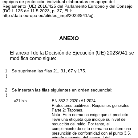
equipos de protección individual elaboradas en apoyo del
Reglamento (UE) 2016/425 del Parlamento Europeo y del Consejo
(
DO L 125 de 11.5.2023, p. 37
, ELI:
http://data.europa.eu/eli/dec_impl/2023/941/oj
).
ANEXO
El anexo I de la Decisión de Ejecución (UE) 2023/941 se
modifica como sigue:
1
Se suprimen las filas 21, 31, 67 y 175.
)
2
Se insertan las filas siguientes en orden secuencial:
)
«21
bis
.
EN 352-2:2020+A1:2024
Protectores auditivos. Requisitos generales.
Parte 2: Tapones.
Nota:
Esta norma no exige que el producto
lleve una etiqueta que indique su nivel de
reducción del ruido. Por tanto, el
cumplimiento de esta norma no confiere una
presunción de conformidad con el punto 3.5,
párrafo segundo, del anexo II del