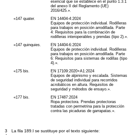
esencial que se establece en el punto 1.3.1
del anexo II del Reglamento (UE)
2016/425.».
«147
quater
.
EN 14404-4:2024
Equipos de protección individual. Rodilleras
para trabajos en posición arrodillada. Parte
4: Requisitos para la combinación de
rodilleras interoperables y prendas (tipo 2).».
«147
quinquies
.
EN 14404-6:2024
Equipos de protección individual. Rodilleras
para trabajos en posición arrodillada. Parte
6: Requisitos para sistemas de rodillas (tipo
4).».
«175
bis
.
EN 17109:2020+A1:2024
Equipos de alpinismo y escalada. Sistemas
de seguridad individual para recorridos
acrobáticos en altura. Requisitos de
seguridad y métodos de ensayo.».
«177
bis
.
EN 17487:2024
Ropa protectora. Prendas protectoras
tratadas con permetrina para la protección
contra las picaduras de garrapatas.».
3
La fila 189.I se sustituye por el texto siguiente: