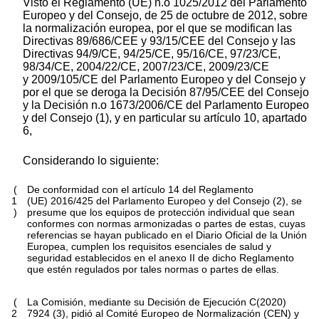
Visto el Reglamento (UE) n.
o
1025/2012 del Parlamento
Europeo y del Consejo, de 25 de octubre de 2012, sobre
la normalización europea, por el que se modifican las
Directivas 89/686/CEE y 93/15/CEE del Consejo y las
Directivas 94/9/CE, 94/25/CE, 95/16/CE, 97/23/CE,
98/34/CE, 2004/22/CE, 2007/23/CE, 2009/23/CE
y 2009/105/CE del Parlamento Europeo y del Consejo y
por el que se deroga la Decisión 87/95/CEE del Consejo
y la Decisión n.
o
1673/2006/CE del Parlamento Europeo
y del Consejo
(
1
)
, y en particular su artículo 10, apartado
6,
Considerando lo siguiente:
(
De conformidad con el artículo 14 del Reglamento
1
(UE) 2016/425 del Parlamento Europeo y del Consejo
(
2
)
, se
)
presume que los equipos de protección individual que sean
conformes con normas armonizadas o partes de estas, cuyas
referencias se hayan publicado en el
Diario Oficial de la Unión
Europea
, cumplen los requisitos esenciales de salud y
seguridad establecidos en el anexo II de dicho Reglamento
que estén regulados por tales normas o partes de ellas.
(
La Comisión, mediante su Decisión de Ejecución C(2020)
2
7924
(
3
)
, pidió al Comité Europeo de Normalización (CEN) y