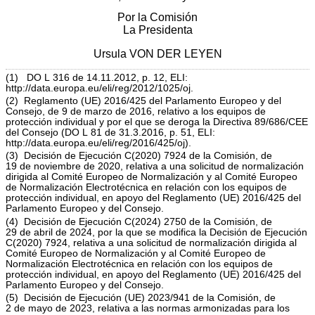
Por la Comisión
La Presidenta
Ursula VON DER LEYEN
(
1
)
DO L 316 de 14.11.2012, p. 12
, ELI:
http://data.europa.eu/eli/reg/2012/1025/oj
.
(
2
)
Reglamento (UE) 2016/425 del Parlamento Europeo y del
Consejo, de 9 de marzo de 2016, relativo a los equipos de
protección individual y por el que se deroga la Directiva 89/686/CEE
del Consejo (
DO L 81 de 31.3.2016, p. 51
, ELI:
http://data.europa.eu/eli/reg/2016/425/oj
).
(
3
)
Decisión de Ejecución C(2020) 7924 de la Comisión, de
19 de noviembre de 2020, relativa a una solicitud de normalización
dirigida al Comité Europeo de Normalización y al Comité Europeo
de Normalización Electrotécnica en relación con los equipos de
protección individual, en apoyo del Reglamento (UE) 2016/425 del
Parlamento Europeo y del Consejo.
(
4
)
Decisión de Ejecución C(2024) 2750 de la Comisión, de
29 de abril de 2024, por la que se modifica la Decisión de Ejecución
C(2020) 7924, relativa a una solicitud de normalización dirigida al
Comité Europeo de Normalización y al Comité Europeo de
Normalización Electrotécnica en relación con los equipos de
protección individual, en apoyo del Reglamento (UE) 2016/425 del
Parlamento Europeo y del Consejo.
(
5
)
Decisión de Ejecución (UE) 2023/941 de la Comisión, de
2 de mayo de 2023, relativa a las normas armonizadas para los