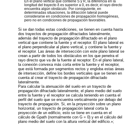
En el plano vertical que contiene S y R, la diferencia en la
longitud del trayecto δ es superior a 0, es decir, el rayo directo
encuentra algún obstáculo. Por consiguiente, en
determinadas situaciones, la difracción lateral puede
considerarse en condiciones de propagación homogéneas,
pero no en condiciones de propagación favorables.
Si se dan todas estas condiciones, se tienen en cuenta hasta
dos trayectos de propagación difractados lateralmente,
además del trayecto de propagación difractado en el plano
vertical que contiene la fuente y el receptor. El plano lateral es
el plano perpendicular al plano vertical, y contiene la fuente y
el receptor. Las áreas de intersección con este plano lateral se
crean a partir de todos los obstáculos en los que penetra el
rayo directo que va de la fuente al receptor. En el plano lateral,
la conexión convexa más corta entre la fuente y el receptor,
que está formada por segmentos rectos y engloba estas áreas
de intersección, define los bordes verticales que se tienen en
cuenta al crear el trayecto de propagación difractado
lateralmente.
Para calcular la atenuación del suelo en un trayecto de
propagación difractado lateralmente, el plano medio del suelo
entre la fuente y el receptor se calcula teniendo en cuenta el
perfil del suelo que se encuentra verticalmente por debajo del
trayecto de propagación. Si, en la proyección sobre un plano
horizontal, un trayecto de propagación lateral corta la
proyección de un edificio, esto se tiene en cuenta en el
cálculo de
G
path
(normalmente con
G
= 0) y en el cálculo del
plano medio del suelo con la altura vertical del edificio.»;