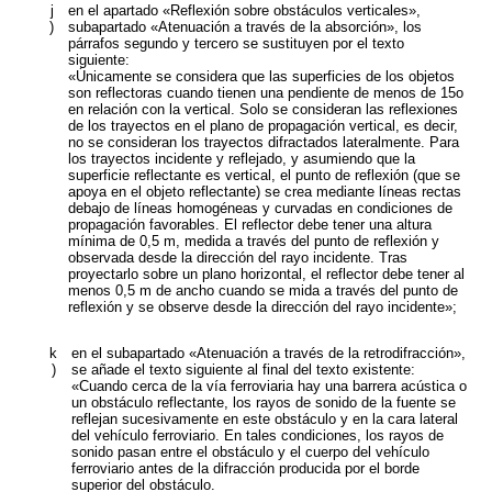
j
en el apartado «Reflexión sobre obstáculos verticales»,
)
subapartado «Atenuación a través de la absorción», los
párrafos segundo y tercero se sustituyen por el texto
siguiente:
«Únicamente se considera que las superficies de los objetos
son reflectoras cuando tienen una pendiente de menos de 15
o
en relación con la vertical. Solo se consideran las reflexiones
de los trayectos en el plano de propagación vertical, es decir,
no se consideran los trayectos difractados lateralmente. Para
los trayectos incidente y reflejado, y asumiendo que la
superficie reflectante es vertical, el punto de reflexión (que se
apoya en el objeto reflectante) se crea mediante líneas rectas
debajo de líneas homogéneas y curvadas en condiciones de
propagación favorables. El reflector debe tener una altura
mínima de 0,5 m, medida a través del punto de reflexión y
observada desde la dirección del rayo incidente. Tras
proyectarlo sobre un plano horizontal, el reflector debe tener al
menos 0,5 m de ancho cuando se mida a través del punto de
reflexión y se observe desde la dirección del rayo incidente»;
k
en el subapartado «Atenuación a través de la retrodifracción»,
)
se añade el texto siguiente al final del texto existente:
«Cuando cerca de la vía ferroviaria hay una barrera acústica o
un obstáculo reflectante, los rayos de sonido de la fuente se
reflejan sucesivamente en este obstáculo y en la cara lateral
del vehículo ferroviario. En tales condiciones, los rayos de
sonido pasan entre el obstáculo y el cuerpo del vehículo
ferroviario antes de la difracción producida por el borde
superior del obstáculo.