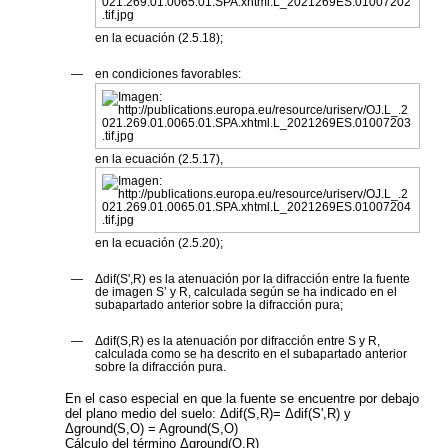
en la ecuación (2.5.18);
—
en condiciones favorables:
en la ecuación (2.5.17),
en la ecuación (2.5.20);
—
Δ
dif(S',R)
es la atenuación por la difracción entre la fuente
de imagen
S’
y
R
, calculada según se ha indicado en el
subapartado anterior sobre la difracción pura;
—
Δ
dif(S,R)
es la atenuación por difracción entre
S
y
R
,
calculada como se ha descrito en el subapartado anterior
sobre la difracción pura.
En el caso especial en que la fuente se encuentre por debajo
del plano medio del suelo: Δ
dif(S,R)=
Δ
dif(S',R)
y
Δ
ground(S,O)
= A
ground(S,O)
Cálculo del término
Δground(O,R)