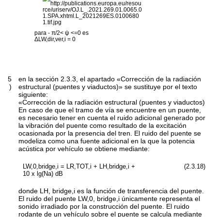
para - π/2< ψ <=0 es
ΔL
W,dir,ver,i
= 0
5
en la sección 2.3.3, el apartado «Corrección de la radiación
)
estructural (puentes y viaductos)» se sustituye por el texto
siguiente:
«
Corrección de la radiación estructural (puentes y viaductos)
En caso de que el tramo de vía se encuentre en un puente,
es necesario tener en cuenta el ruido adicional generado por
la vibración del puente como resultado de la excitación
ocasionada por la presencia del tren. El ruido del puente se
modeliza como una fuente adicional en la que la potencia
acústica por vehículo se obtiene mediante:
L
W,0,bridge,i
= L
R,TOT,i
+ L
H,bridge,i
+
(2.3.18)
10 x lg(
Na
) dB
donde
L
H,
bridge
,i
es la función de transferencia del puente.
El ruido del puente
L
W,0,
bridge
,i
únicamente representa el
sonido irradiado por la construcción del puente. El ruido
rodante de un vehículo sobre el puente se calcula mediante