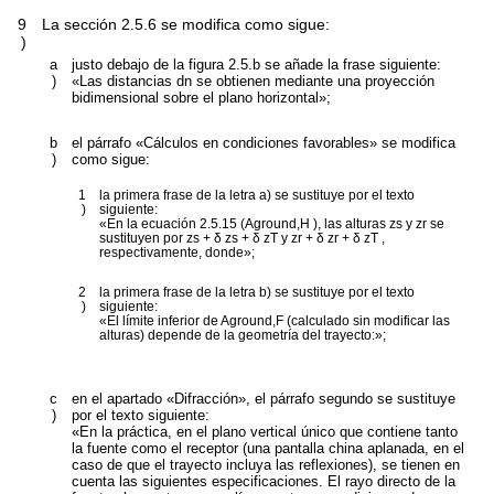
9
La sección 2.5.6 se modifica como sigue:
)
a
justo debajo de la figura 2.5.b se añade la frase siguiente:
)
«Las distancias
d
n
se obtienen mediante una proyección
bidimensional sobre el plano horizontal»;
b
el párrafo «Cálculos en condiciones favorables» se modifica
)
como sigue:
1
la primera frase de la letra a) se sustituye por el texto
)
siguiente:
«En la ecuación 2.5.15 (
A
ground,H
), las alturas
z
s
y
z
r
se
sustituyen por
z
s
+ δ z
s
+ δ z
T
y
z
r
+ δ z
r
+ δ z
T
,
respectivamente, donde»;
2
la primera frase de la letra b) se sustituye por el texto
)
siguiente:
«El límite inferior de
A
ground,F
(calculado sin modificar las
alturas) depende de la geometría del trayecto:»;
c
en el apartado «Difracción», el párrafo segundo se sustituye
)
por el texto siguiente:
«En la práctica, en el plano vertical único que contiene tanto
la fuente como el receptor (una pantalla china aplanada, en el
caso de que el trayecto incluya las reflexiones), se tienen en
cuenta las siguientes especificaciones. El rayo directo de la