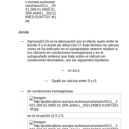
donde
—
A
ground(S,O)
es la atenuación por el efecto suelo entre la
fuente
S
y el punto de difracción
O
. Este término se calcula
como se ha indicado en el subapartado anterior relativo a
los cálculos en condiciones homogéneas y en el
subapartado anterior que trata sobre el cálculo en
condiciones favorables, con las siguientes hipótesis:
—
z
r
=z
o,s
;
—
G
path
se calcula entre
S
y
O
;
—
en condiciones homogéneas:
en la ecuación (2.5.17),