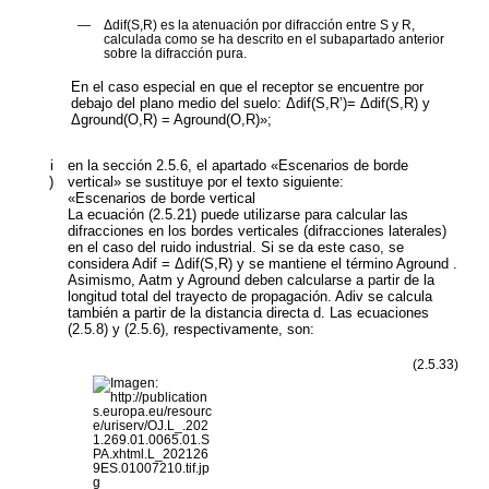
—
Δ
dif(S,R)
es la atenuación por difracción entre
S
y
R
,
calculada como se ha descrito en el subapartado anterior
sobre la difracción pura.
En el caso especial en que el receptor se encuentre por
debajo del plano medio del suelo: Δ
dif(S,R’)=
Δ
dif(S,R)
y
Δ
ground
(
O,R
)
= A
ground
(
O,R
)
»;
i
en la sección 2.5.6, el apartado «Escenarios de borde
)
vertical» se sustituye por el texto siguiente:
«
Escenarios de borde vertical
La ecuación (2.5.21) puede utilizarse para calcular las
difracciones en los bordes verticales (difracciones laterales)
en el caso del ruido industrial. Si se da este caso, se
considera
A
dif
= Δ
dif
(S,R)
y se mantiene el término
A
ground
.
Asimismo,
A
atm
y
A
ground
deben calcularse a partir de la
longitud total del trayecto de propagación.
A
div
se calcula
también a partir de la distancia directa d. Las ecuaciones
(2.5.8) y (2.5.6), respectivamente, son:
(2.5.33)