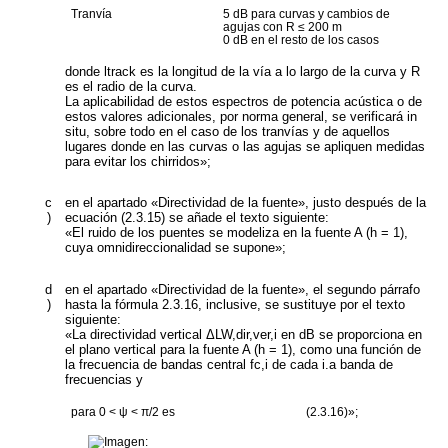
Tranvía
5 dB para curvas y cambios de
agujas con R ≤ 200 m
0 dB en el resto de los casos
donde l
track
es la longitud de la vía a lo largo de la curva y R
es el radio de la curva.
La aplicabilidad de estos espectros de potencia acústica o de
estos valores adicionales, por norma general, se verificará
in
situ
, sobre todo en el caso de los tranvías y de aquellos
lugares donde en las curvas o las agujas se apliquen medidas
para evitar los chirridos»;
c
en el apartado «Directividad de la fuente», justo después de la
)
ecuación (2.3.15) se añade el texto siguiente:
«El ruido de los puentes se modeliza en la fuente A (h = 1),
cuya omnidireccionalidad se supone»;
d
en el apartado «Directividad de la fuente», el segundo párrafo
)
hasta la fórmula 2.3.16, inclusive, se sustituye por el texto
siguiente:
«La
directividad vertical ΔL
W
,dir,ver,i
en dB se proporciona en
el plano vertical para la fuente A (h = 1), como una función de
la frecuencia de bandas central
f
c,i
de cada
i
.
a
banda de
frecuencias y
para 0 < ψ < π/2 es
(2.3.16)»;