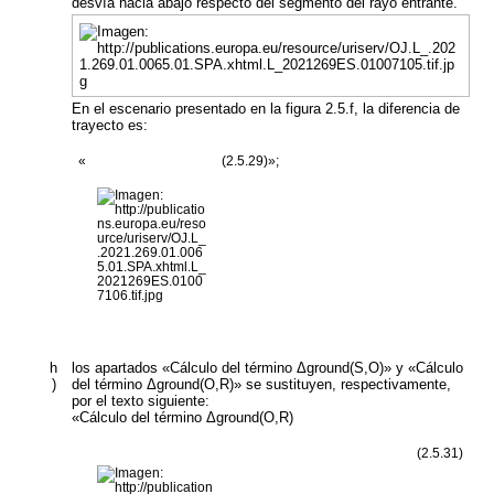
desvía hacia abajo respecto del segmento del rayo entrante.
En el escenario presentado en la figura 2.5.f, la diferencia de
trayecto es:
«
(2.5.29)»;
h
los apartados «Cálculo del término Δ
ground(S,O)
» y «Cálculo
)
del término Δ
ground(O,R)
» se sustituyen, respectivamente,
por el texto siguiente:
«
Cálculo del término
Δ
ground(O,R)
(2.5.31)