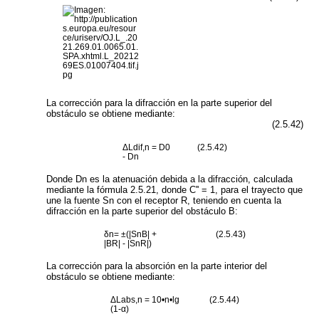
La corrección para la difracción en la parte superior del
obstáculo se obtiene mediante:
(2.5.42)
Δ
Ldif,n
= D
0
(2.5.42)
- D
n
Donde
D
n
es la atenuación debida a la difracción, calculada
mediante la fórmula 2.5.21, donde
C'' = 1
, para el trayecto que
une la fuente
S
n
con el receptor
R,
teniendo en cuenta la
difracción en la parte superior del obstáculo B:
δ
n
= ±(|
S
n
B
| +
(2.5.43)
|
BR
| - |
S
n
R
|)
La corrección para la absorción en la parte interior del
obstáculo se obtiene mediante:
Δ
L
abs,n
= 10•
n
•lg
(2.5.44)
(1-α)