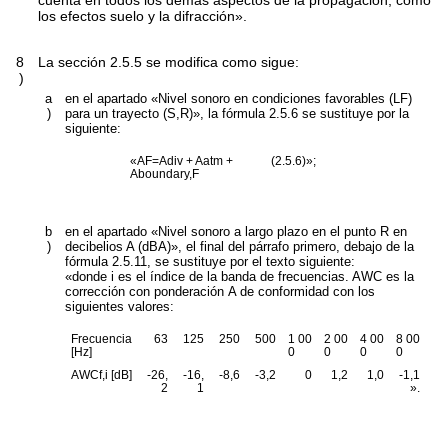
cuenta en todos los demás aspectos de la propagación, como
los efectos suelo y la difracción».
8
La sección 2.5.5 se modifica como sigue:
)
a
en el apartado «Nivel sonoro en condiciones favorables (L
F
)
)
para un trayecto (S,R)», la fórmula 2.5.6 se sustituye por la
siguiente:
«
A
F
=A
div
+ A
atm
+
(2.5.6)»;
A
boundary,F
b
en el apartado «Nivel sonoro a largo plazo en el punto R en
)
decibelios A (dBA)», el final del párrafo primero, debajo de la
fórmula 2.5.11, se sustituye por el texto siguiente:
«donde
i
es el índice de la banda de frecuencias.
AWC
es la
corrección con ponderación A de conformidad con los
siguientes valores:
Frecuencia
63
125
250
500
1 00
2 00
4 00
8 00
[Hz]
0
0
0
0
AWC
f,i
[dB]
-26,
-16,
-8,6
-3,2
0
1,2
1,0
-1,1
2
1
».