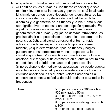
b
el apartado «Chirrido» se sustituye por el texto siguiente:
)
«El chirrido en las curvas es una fuente especial que solo
resulta relevante para las curvas y, por tanto, está localizado.
El chirrido en curvas suele depender de la curvatura, de las
condiciones de fricción, de la velocidad del tren y de la
dinámica y la geometría de las ruedas y la vía. Como puede
ser significativo, se necesita una descripción apropiada. En
aquellos lugares donde se produce chirrido en curvas,
generalmente en curvas y agujas de desvíos ferroviarios, es
preciso añadir a la potencia de la fuente los espectros de la
potencia acústica adicional correspondientes. El ruido
adicional puede ser específico a cada tipo de material
rodante, ya que determinados tipos de ruedas y bogies
pueden ser considerablemente menos propensos a los
chirridos que otros. Pueden utilizarse mediciones del ruido
adicional que tengan suficientemente en cuenta la naturaleza
estocástica del chirrido, en caso de disponer de ellas.
Si no se dispone de mediciones adecuadas, se puede adoptar
un enfoque sencillo en el que se considerará el ruido de los
chirridos añadiendo los siguientes valores adicionales al
espectro de potencia acústica del ruido rodante para todas las
frecuencias.
Tren
5 dB para curvas con 300 m < R ≤
500 m y l
track
≥ 50 m
8 dB para curvas con R ≤ 300 m y
l
track
≥ 50 m
8 dB para cambios de agujas con R
≤ 300 m
0 dB en el resto de los casos