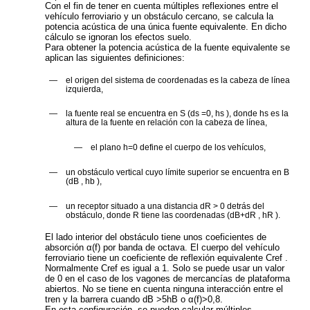
Con el fin de tener en cuenta múltiples reflexiones entre el
vehículo ferroviario y un obstáculo cercano, se calcula la
potencia acústica de una única fuente equivalente. En dicho
cálculo se ignoran los efectos suelo.
Para obtener la potencia acústica de la fuente equivalente se
aplican las siguientes definiciones:
—
el origen del sistema de coordenadas es la cabeza de línea
izquierda,
—
la fuente real se encuentra en S (
d
s
=0,
h
s
), donde
h
s
es la
altura de la fuente en relación con la cabeza de línea,
—
el plano
h
=0 define el cuerpo de los vehículos,
—
un obstáculo vertical cuyo límite superior se encuentra en B
(
d
B
,
h
b
),
—
un receptor situado a una distancia
d
R
> 0 detrás del
obstáculo, donde R tiene las coordenadas (
d
B
+d
R
,
h
R
).
El lado interior del obstáculo tiene unos coeficientes de
absorción
α
(
f
) por banda de octava. El cuerpo del vehículo
ferroviario tiene un coeficiente de reflexión equivalente
C
ref
.
Normalmente
C
ref
es igual a 1. Solo se puede usar un valor
de 0 en el caso de los vagones de mercancías de plataforma
abiertos. No se tiene en cuenta ninguna interacción entre el
tren y la barrera cuando
d
B
>5
h
B
o
α
(
f
)>0,8.
En esta configuración, se pueden calcular múltiples