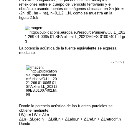
reflexiones entre el cuerpo del vehículo ferroviario y el
obstáculo usando fuentes de imágenes ubicadas en
S
n
(d
n
=
-2n. d
B
, h
n
= h
s
)
, n=0,1,2,...N, como se muestra en la
figura 2.5.k.
La potencia acústica de la fuente equivalente se expresa
mediante:
(2.5.39)
Donde la potencia acústica de las fuentes parciales se
obtiene mediante:
L
W,n
= L
W
+ Δ
Ln
ΔL
n
= ΔL
geo,n
+ ΔL
dif,n
+ Δ
Labs,n
+ Δ
Lref,n
+ ΔL
retrodif,n
Donde: