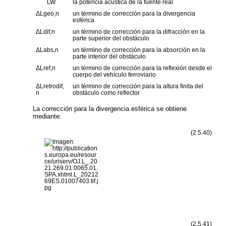
L
W
la potencia acústica de la fuente real
ΔL
geo,n
un término de corrección para la divergencia
esférica
ΔL
dif,n
un término de corrección para la difracción en la
parte superior del obstáculo
ΔL
abs,n
un término de corrección para la absorción en la
parte interior del obstáculo
ΔL
ref,n
un término de corrección para la reflexión desde el
cuerpo del vehículo ferroviario
ΔL
retrodif,
un término de corrección para la altura finita del
n
obstáculo como reflector
La corrección para la divergencia esférica se obtiene
mediante:
(2.5.40)
(2.5.41)