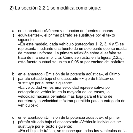
2) La sección 2.2.1 se modifica como sigue:
a
en el apartado «Número y situación de fuentes sonoras
)
equivalentes», el primer párrafo se sustituye por el texto
siguiente:
«En este modelo, cada vehículo (categorías 1, 2, 3, 4 y 5) se
representa mediante una fuente de un solo punto que se irradia
de manera uniforme. La primera reflexión sobre el asfalto se
trata de manera implícita. Como se ilustra en la figura [2.2.a],
esta fuente puntual se ubica a 0,05 m por encima del asfalto»;
b
en el apartado «Emisión de la potencia acústica», el último
)
párrafo situado bajo el encabezado «Flujo de tráfico» se
sustituye por el texto siguiente:
«La velocidad
v
m
es una velocidad representativa por
categoría de vehículo: en la mayoría de los casos, la
velocidad máxima permitida más baja para el tramo de
carretera y la velocidad máxima permitida para la categoría de
vehículos»;
c
en el apartado «Emisión de la potencia acústica», el primer
)
párrafo situado bajo el encabezado «Vehículo individual» se
sustituye por el texto siguiente:
«En el flujo de tráfico, se supone que todos los vehículos de la