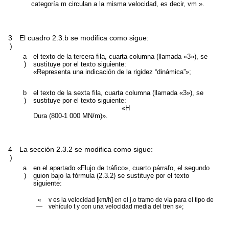
categoría m circulan a la misma velocidad, es decir,
v
m
».
3
El cuadro 2.3.b se modifica como sigue:
)
a
el texto de la tercera fila, cuarta columna (llamada «3»), se
)
sustituye por el texto siguiente:
«Representa una indicación de la rigidez “dinámica”»;
b
el texto de la sexta fila, cuarta columna (llamada «3»), se
)
sustituye por el texto siguiente:
«
H
Dura (800-1 000 MN/m)».
4
La sección 2.3.2 se modifica como sigue:
)
a
en el apartado «Flujo de tráfico», cuarto párrafo, el segundo
)
guion bajo la fórmula (2.3.2) se sustituye por el texto
siguiente:
«
v
es la velocidad [km/h] en el
j
.
o
tramo de vía para el tipo de
—
vehículo
t
y con una velocidad media del tren
s
»;