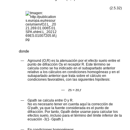
(2.5.32)
donde
—
A
ground (O,R)
es la atenuación por el efecto suelo entre el
punto de difracción
O
y el receptor
R
. Este término se
calcula como se ha indicado en el subapartado anterior
relativo a los cálculos en condiciones homogéneas y en el
subapartado anterior que trata sobre el cálculo en
condiciones favorables, con las siguientes hipótesis:
—
z
s
=
z
o,r
—
G
path
se calcula entre
O
y
R
.
No es necesario tener en cuenta aquí la corrección de
G
’
path
, ya que la fuente considerada es el punto de
difracción. Por tanto,
G
path
debe usarse para calcular los
efectos suelo, incluso para el término del límite inferior de la
ecuación -3(1-
G
path
).
—
En condiciones homogéneas,