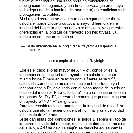
fuente al receptor es una línea recta en condiciones de
propagación homogéneas y una línea curvada (un arco cuyo
radio depende de la longitud del rayo recto) en condiciones de
propagación favorables.
Si el rayo directo no se encuentra con ningún obstáculo, se
calcula el borde D que produzca la mayor diferencia en la
longitud del trayecto δ (el menor valor absoluto, ya que estas
diferencias en la longitud del trayecto son negativas). La
difracción se tiene en cuenta si:
—
esta diferencia en la longitud del trayecto es superior a
-λ/20, y
—
si se cumple el criterio de Rayleigh.
Ese es el caso si δ es mayor de λ/4 – δ*, donde δ* es la
diferencia en la longitud del trayecto, calculada con este
mismo borde D pero en relación con la fuente espejo S*,
calculada con el plano medio del suelo entre la fuente y el
receptor espejo R*, calculado con el plano medio del suelo en
el lado del receptor. Para calcular δ*, solo se tienen en cuenta
los puntos S*, D y R*; el resto de bordes que puedan bloquear
el trayecto S*->D->R* se ignoran.
Para las consideraciones anteriores, la longitud de onda λ se
calcula usando la frecuencia central nominal y una velocidad
del sonido de 340 m/s.
Si se dan estas dos condiciones, el borde D separa el lado de
la fuente del lado del receptor, se calculan dos planos medios
del suelo, y
A
dif
se calcula según se describe en las demás
partes de esta sección. En caso contrario, no se tiene en