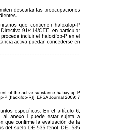
ermiten descartar las preocupaciones
dientes.
nitarios que contienen haloxifop-P
la Directiva 91/414/CEE, en particular
procede incluir el haloxifop-P en el
ustancia activa puedan concederse en
ent of the active substance haloxyfop-P
fop-P (haoxifop-R)]. EFSA Journal 2009; 7
ntos específicos. En el artículo 6,
a al anexo I puede estar sujeta a
ón que confirme la evaluación de la
tos del suelo DE-535 fenol, DE- 535