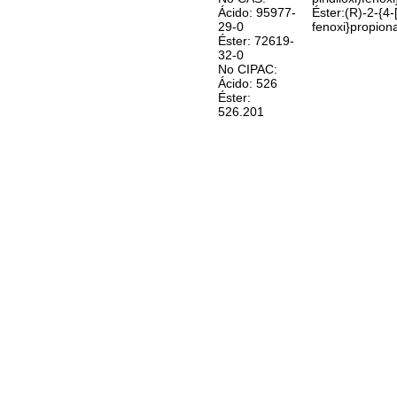
Ácido: 95977-
Éster:(R)-2-{4-[
29-0
fenoxi}propion
Éster: 72619-
32-0
No CIPAC:
Ácido: 526
Éster:
526.201