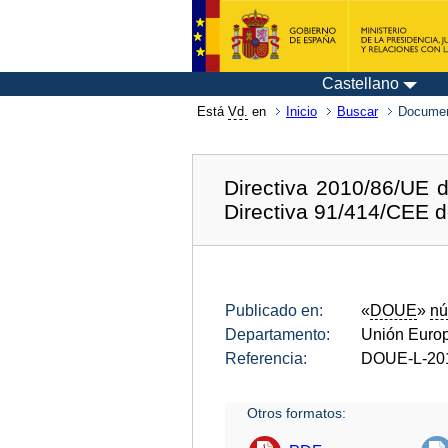
Castellano
Está
Vd.
en
Inicio
Buscar
Documen
Directiva 2010/86/UE d
Directiva 91/414/CEE de
Publicado en:
«
DOUE
»
nú
Departamento:
Unión Euro
Referencia:
DOUE-L-20
Otros formatos: