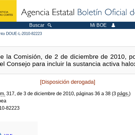
Buscar
Mi BOE
to DOUE-L-2010-82223
e la Comisión, de 2 de diciembre de 2010, po
l Consejo para incluir la sustancia activa halox
[Disposición derogada]
m.
317, de 3 de diciembre de 2010, páginas 36 a 38 (3
págs.
)
pea
10-82223