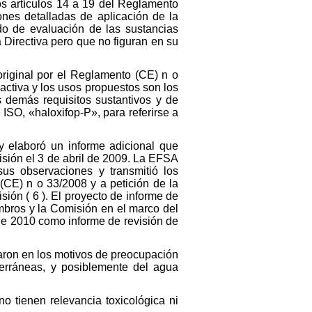
os artículos 14 a 19 del Reglamento
nes detalladas de aplicación de la
do de evaluación de las sustancias
 Directiva pero que no figuran en su
riginal por el Reglamento (CE) n o
activa y los usos propuestos son los
 demás requisitos sustantivos y de
 ISO, «haloxifop-P», para referirse a
 y elaboró un informe adicional que
isión el 3 de abril de 2009. La EFSA
us observaciones y transmitió los
(CE) n o 33/2008 y a petición de la
ión ( 6 ). El proyecto de informe de
mbros y la Comisión en el marco del
de 2010 como informe de revisión de
raron en los motivos de preocupación
terráneas, y posiblemente del agua
no tienen relevancia toxicológica ni