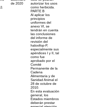
de 2020
autorizar los usos
11
como herbicida.
PARTE B
Al aplicar los
principios
uniformes del
anexo VI, se
tendrán en cuenta
las conclusiones
del informe de
revisión del
haloxifop-P,
especialmente sus
apéndices I y II, tal
como fue
aprobado por el
Comité
Permanente de la
Cadena
Alimentaria y de
Sanidad Animal el
28 de octubre de
2010.
En esta evaluación
general, los
Estados miembros
deberán prestar
especial atención