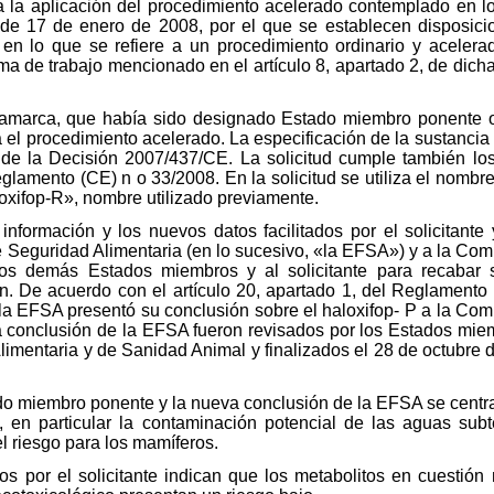
a la aplicación del procedimiento acelerado contemplado en l
de 17 de enero de 2008, por el que se establecen disposicio
en lo que se refiere a un procedimiento ordinario y acelera
ma de trabajo mencionado en el artículo 8, apartado 2, de dicha
Dinamarca, que había sido designado Estado miembro ponente o
 el procedimiento acelerado. La especificación de la sustancia 
de la Decisión 2007/437/CE. La solicitud cumple también los
glamento (CE) n o 33/2008. En la solicitud se utiliza el nombre
loxifop-R», nombre utilizado previamente.
nformación y los nuevos datos facilitados por el solicitante
e Seguridad Alimentaria (en lo sucesivo, «la EFSA») y a la Com
los demás Estados miembros y al solicitante para recabar s
n. De acuerdo con el artículo 20, apartado 1, del Reglamento 
la EFSA presentó su conclusión sobre el haloxifop- P a la Comis
 la conclusión de la EFSA fueron revisados por los Estados mie
mentaria y de Sanidad Animal y finalizados el 28 de octubre 
tado miembro ponente y la nueva conclusión de la EFSA se cent
n, en particular la contaminación potencial de las aguas sub
el riesgo para los mamíferos.
s por el solicitante indican que los metabolitos en cuestión 