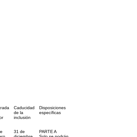
trada
Caducidad
Disposiciones
de la
específicas
or
inclusión
de
31 de
PARTE A
ero
diciembre
Solo se podrán