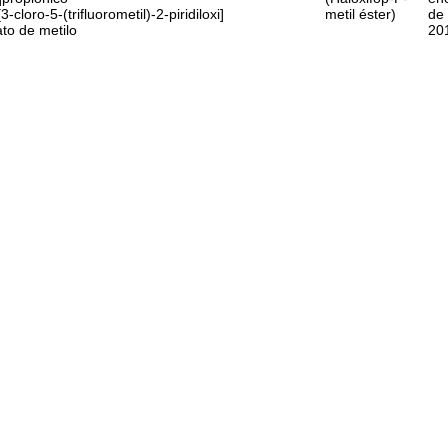
3-cloro-5-(trifluorometil)-2-piridiloxi]
metil éster)
de
ato de metilo
20