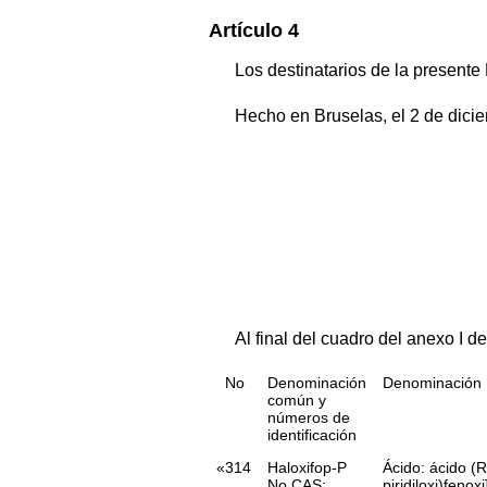
Artículo 4
Los destinatarios de la presente
Hecho en Bruselas, el 2 de dici
Al final del cuadro del anexo I d
No
Denominación
Denominación
común y
números de
identificación
«314
Haloxifop-P
Ácido: ácido (R
No CAS:
piridiloxi)fenox