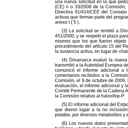
una nueva solicitud en la que pedí
(CE) n o 33/2008 de la Comisión, 
Directiva 91/414/CEE del Consejo 
activas que forman parte del progra
anexo I ( 5 ).
(3) La solicitud se remitió a 
451/2000, y se respetó el plazo para
mismos que los que fueron objeto 
procedimiento del artículo 15 del Re
la sustancia activa, en lugar de «ha
(4) Dinamarca evaluó la nueva i
transmitió a la Autoridad Europea d
comunicó el informe adicional a 
comentarios recibidos a la Comisió
Comisión, el 9 de octubre de 2009, 
evaluación, el informe adicional y
Comité Permanente de la Cadena Ali
la Comisión relativo al haloxifop-P.
(5) El informe adicional del Es
que dieron lugar a la no inclusió
potable, por diversos metabolitos y 
(6) Los nuevos datos presentado