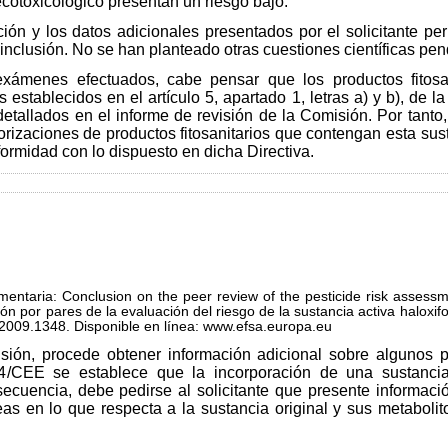
ecotoxicológico presentan un riesgo bajo.
ación y los datos adicionales presentados por el solicitante p
 inclusión. No se han planteado otras cuestiones científicas pen
 exámenes efectuados, cabe pensar que los productos fitosa
s establecidos en el artículo 5, apartado 1, letras a) y b), de 
tallados en el informe de revisión de la Comisión. Por tanto, 
torizaciones de productos fitosanitarios que contengan esta s
rmidad con lo dispuesto en dicha Directiva.
mentaria: Conclusion on the peer review of the pesticide risk assessm
ión por pares de la evaluación del riesgo de la sustancia activa haloxi
a.2009.1348. Disponible en línea: www.efsa.europa.eu
usión, procede obtener información adicional sobre algunos pu
14/CEE se establece que la incorporación de una sustanci
cuencia, debe pedirse al solicitante que presente informaci
as en lo que respecta a la sustancia original y sus metaboli