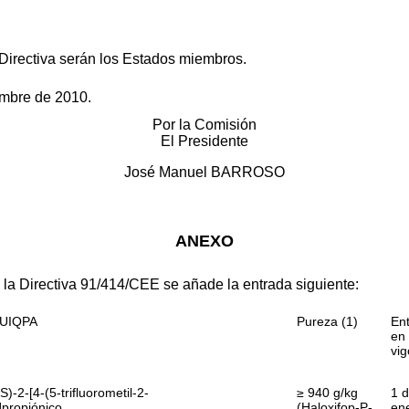
 Directiva serán los Estados miembros.
embre de 2010.
Por la Comisión
El Presidente
José Manuel BARROSO
ANEXO
e la Directiva 91/414/CEE se añade la entrada siguiente:
 UIQPA
Pureza (1)
En
en
vig
S)-2-[4-(5-trifluorometil-2-
≥ 940 g/kg
1 
i]propiónico
(Haloxifop-P-
en