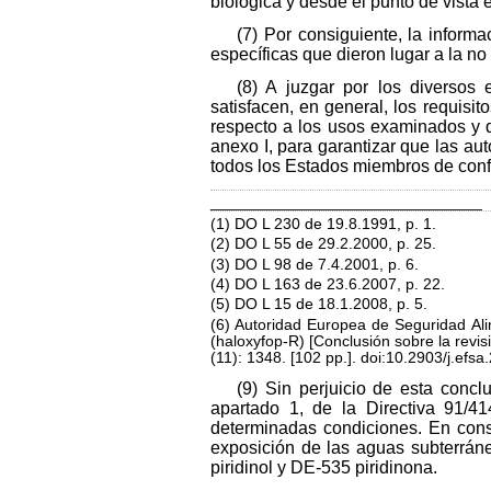
biológica y desde el punto de vista 
(7) Por consiguiente, la inform
específicas que dieron lugar a la no
(8) A juzgar por los diversos
satisfacen, en general, los requisito
respecto a los usos examinados y de
anexo I, para garantizar que las au
todos los Estados miembros de confo
_______________________________
(1) DO L 230 de 19.8.1991, p. 1.
(2) DO L 55 de 29.2.2000, p. 25.
(3) DO L 98 de 7.4.2001, p. 6.
(4) DO L 163 de 23.6.2007, p. 22.
(5) DO L 15 de 18.1.2008, p. 5.
(6) Autoridad Europea de Seguridad Ali
(haloxyfop-R) [Conclusión sobre la revis
(11): 1348. [102 pp.]. doi:10.2903/j.efs
(9) Sin perjuicio de esta concl
apartado 1, de la Directiva 91/4
determinadas condiciones. En conse
exposición de las aguas subterráne
piridinol y DE-535 piridinona.