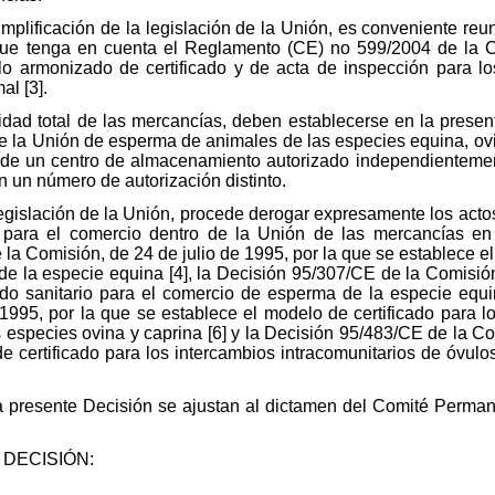
implificación de la legislación de la Unión, es conveniente reu
 que tenga en cuenta el Reglamento (CE) no 599/2004 de la 
o armonizado de certificado y de acta de inspección para lo
al [3].
bilidad total de las mercancías, deben establecerse en la prese
de la Unión de esperma de animales de las especies equina, ov
sde un centro de almacenamiento autorizado independientemen
n un número de autorización distinto.
 legislación de la Unión, procede derogar expresamente los acto
s para el comercio dentro de la Unión de las mercancías en
a Comisión, de 24 de julio de 1995, por la que se establece el 
e la especie equina [4], la Decisión 95/307/CE de la Comisión
ado sanitario para el comercio de esperma de la especie equi
995, por la que se establece el modelo de certificado para lo
 especies ovina y caprina [6] y la Decisión 95/483/CE de la C
e certificado para los intercambios intracomunitarios de óvul
la presente Decisión se ajustan al dictamen del Comité Perma
DECISIÓN: