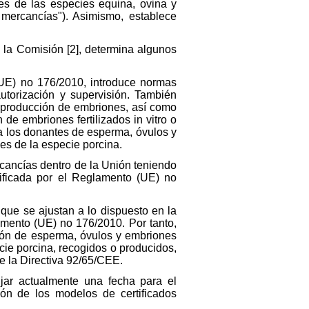
es de las especies equina, ovina y
 mercancías"). Asimismo, establece
 la Comisión [2], determina algunos
(UE) no 176/2010, introduce normas
utorización y supervisión. También
y producción de embriones, así como
de embriones fertilizados in vitro o
 los donantes de esperma, óvulos y
es de la especie porcina.
rcancías dentro de la Unión teniendo
dificada por el Reglamento (UE) no
que se ajustan a lo dispuesto en la
amento (UE) no 176/2010. Por tanto,
nión de esperma, óvulos y embriones
cie porcina, recogidos o producidos,
 la Directiva 92/65/CEE.
jar actualmente una fecha para el
ión de los modelos de certificados