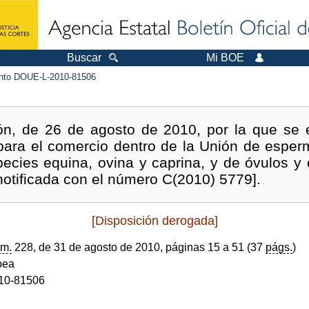
Buscar
Mi BOE
to DOUE-L-2010-81506
ón, de 26 de agosto de 2010, por la que se
s para el comercio dentro de la Unión de espe
pecies equina, ovina y caprina, y de óvulos y
notificada con el número C(2010) 5779].
[Disposición derogada]
m.
228, de 31 de agosto de 2010, páginas 15 a 51 (37
págs.
)
pea
10-81506