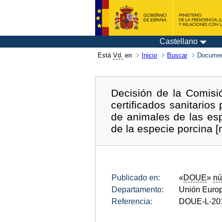
Castellano
Está
Vd.
en
Inicio
Buscar
Documen
Decisión de la Comisi
certificados sanitario
de animales de las es
de la especie porcina [
Publicado en:
«
DOUE
»
nú
Departamento:
Unión Euro
Referencia:
DOUE-L-20