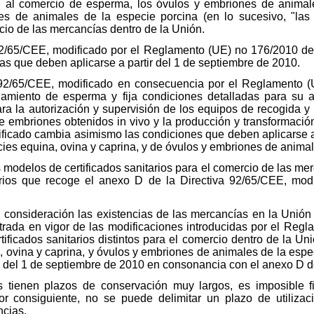
 al comercio de esperma, los óvulos y embriones de animal
es de animales de la especie porcina (en lo sucesivo, "las
rcio de las mercancías dentro de la Unión.
 92/65/CEE, modificado por el Reglamento (UE) no 176/2010 de
as que deben aplicarse a partir del 1 de septiembre de 2010.
a 92/65/CEE, modificado en consecuencia por el Reglamento 
namiento de esperma y fija condiciones detalladas para su a
a la autorización y supervisión de los equipos de recogida 
e embriones obtenidos in vivo y la producción y transformación 
ficado cambia asimismo las condiciones que deben aplicarse a
es equina, ovina y caprina, y de óvulos y embriones de animal
 modelos de certificados sanitarios para el comercio de las me
arios que recoge el anexo D de la Directiva 92/65/CEE, mo
consideración las existencias de las mercancías en la Unión 
trada en vigor de las modificaciones introducidas por el Regl
ificados sanitarios distintos para el comercio dentro de la U
 ovina y caprina, y óvulos y embriones de animales de la espe
del 1 de septiembre de 2010 en consonancia con el anexo D de
 tienen plazos de conservación muy largos, es imposible fi
or consiguiente, no se puede delimitar un plazo de utilizac
ncias.