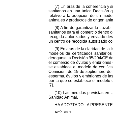
(7) En aras de la coherencia y s
sanitarios en una única Decisión
relativo a la adopción de un model
animales y productos de origen anim
(8) A fin de garantizar la traza
sanitarios para el comercio dentro 
recogida autorizados y enviado de
un centro de recogida autorizado co
(9) En aras de la claridad de la
modelos de certificados sanitario
derogarse la Decisión 95/294/CE de l
el comercio de óvulos y embriones d
se establece el modelo de certific
Comisión, de 19 de septiembre de 1
esperma, óvulos y embriones de las
por la que se establece el modelo d
[7].
(10) Las medidas previstas en 
Sanidad Animal.
HA ADOPTADO LA PRESENTE 
Artículo 1