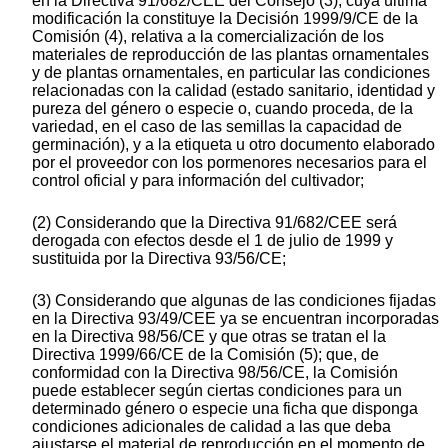
en la Directiva 91/682/CEE del Consejo (3), cuya última
modificación la constituye la Decisión 1999/9/CE de la
Comisión (4), relativa a la comercialización de los
materiales de reproducción de las plantas ornamentales
y de plantas ornamentales, en particular las condiciones
relacionadas con la calidad (estado sanitario, identidad y
pureza del género o especie o, cuando proceda, de la
variedad, en el caso de las semillas la capacidad de
germinación), y a la etiqueta u otro documento elaborado
por el proveedor con los pormenores necesarios para el
control oficial y para información del cultivador;
(2) Considerando que la Directiva 91/682/CEE será
derogada con efectos desde el 1 de julio de 1999 y
sustituida por la Directiva 93/56/CE;
(3) Considerando que algunas de las condiciones fijadas
en la Directiva 93/49/CEE ya se encuentran incorporadas
en la Directiva 98/56/CE y que otras se tratan el la
Directiva 1999/66/CE de la Comisión (5); que, de
conformidad con la Directiva 98/56/CE, la Comisión
puede establecer según ciertas condiciones para un
determinado género o especie una ficha que disponga
condiciones adicionales de calidad a las que deba
ajustarse el material de reproducción en el momento de