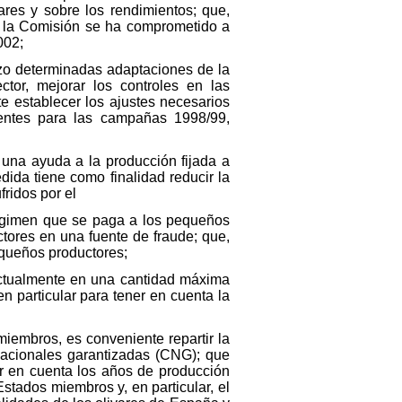
ares y sobre los rendimientos; que,
s, la Comisión se ha comprometido a
002;
zo determinadas adaptaciones de la
tor, mejorar los controles en las
e establecer los ajustes necesarios
ientes para las campañas 1998/99,
una ayuda a la producción fijada a
ida tiene como finalidad reducir la
fridos por el
 régimen que se paga a los pequeños
tores en una fuente de fraude; que,
equeños productores;
actualmente en una cantidad máxima
 particular para tener en cuenta la
iembros, es conveniente repartir la
nacionales garantizadas (CNG); que
er en cuenta los años de producción
Estados miembros y, en particular, el