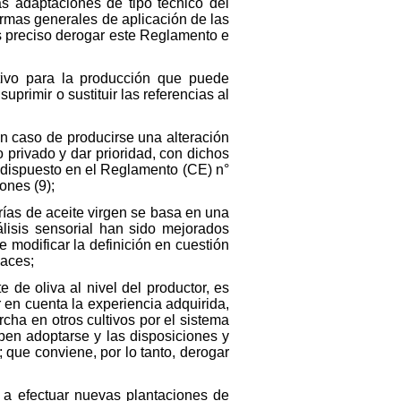
as adaptaciones de tipo técnico del
rmas generales de aplicación de las
s preciso derogar este Reglamento e
tivo para la producción que puede
uprimir o sustituir las referencias al
 en caso de producirse una alteración
privado y dar prioridad, con dichos
 dispuesto en el Reglamento (CE) n°
ones (9);
rías de aceite virgen se basa en una
lisis sensorial han sido mejorados
 modificar la definición en cuestión
caces;
 de oliva al nivel del productor, es
en cuenta la experiencia adquirida,
rcha en otros cultivos por el sistema
ben adoptarse y las disposiciones y
; que conviene, por lo tanto, derogar
s a efectuar nuevas plantaciones de