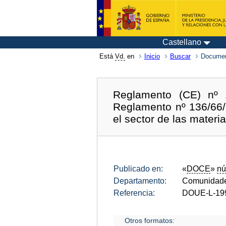
Castellano
Está
Vd.
en
Inicio
Buscar
Documen
Reglamento (CE) nº 
Reglamento nº 136/66/
el sector de las materi
Publicado en:
«
DOCE
»
nú
Departamento:
Comunidade
Referencia:
DOUE-L-19
Otros formatos: