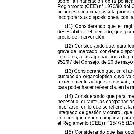
sobre la financiación de la políti
Reglamento (CEE) n° 1970/80 del Co
acciones encaminadas a la promoció
incorporar sus disposiciones, con l
(11) Considerando que el régi
desestabilizar el mercado; que, por c
precio de intervención;
(12) Considerando que, para logr
grave del mercado, conviene dispon
contratos, a las agrupaciones de p
952/97 del Consejo, de 20 de mayo d
(13) Considerando que, en el an
puntuación organoléptica cuyo val
recientemente aunque conservan, por
para poder hacer referencia, en la 
(14) Considerando que para mejo
necesario, durante las campañas de
inspirarse, en lo que se refiere a l
integrado de gestión y control; qu
criterios que deben cumplirse para i
el Reglamento (CEE) n° 154/75 (10)
(15) Considerando que las opci