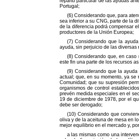
reparto particular de las ayudas an
Portugal;
(6) Considerando que, para aten
sea inferior a su CNG, parte de la
de la diferencia podrá compensar e
productores de la Unión Europea;
(7) Considerando que la ayuda 
ayuda, sin perjuicio de las diversa
(8) Considerando que, en caso 
este fin una parte de los recursos a
(9) Considerando que la ayuda 
actual; que, en su momento, ya se 
Comunidad; que su supresión permiti
organismos de control establecido
prevén medida especiales en el sect
19 de diciembre de 1978, por el qu
debe ser derogado;
(10) Considerando que conviene 
oliva y de la aceituna de mesa en l
mejor equilibrio en el mercado y, po
a las mismas como una intervenc