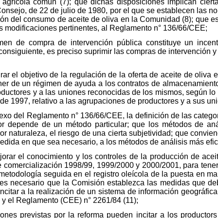
ca agrícola común (7); que dichas disposiciones implican ciert
nsejo, de 22 de julio de 1980, por el que se establecen las no
n del consumo de aceite de oliva en la Comunidad (8); que e
as modificaciones pertinentes, al Reglamento n° 136/66/CEE;
men de compra de intervención pública constituye un incen
onsiguiente, es preciso suprimir las compras de intervención y s
ar el objetivo de la regulación de la oferta de aceite de oliva
er de un régimen de ayuda a los contratos de almacenamiento 
roductores y a las uniones reconocidas de los mismos, según lo
e 1997, relativo a las agrupaciones de productores y a sus uni
exo del Reglamento n° 136/66/CEE, la definición de las catego
or depende de un método particular; que los métodos de aná
 naturaleza, el riesgo de una cierta subjetividad; que conviene
medida en que sea necesario, a los métodos de análisis más efi
rar el conocimiento y los controles de la producción de aceite
 comercialización 1998/99, 1999/2000 y 2000/2001, para tener 
a metodología seguida en el registro oleícola de la puesta en ma
e es necesario que la Comisión establezca las medidas que de
ncitar a la realización de un sistema de información geográfica
 y el Reglamento (CEE) n° 2261/84 (11);
ones previstas por la reforma pueden incitar a los productor