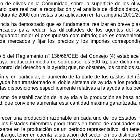
ero de olivos en la Comunidad, sobre la superficie de los oliv
rio para realizar la recopilación y el análisis de dichos dato
 durante 2000 con vistas a su aplicación en la campaña 2001/2
encia ha demostrado que es fundamental realizar en breve pla
cados para reducir las dificultades de los agentes del sec
aguardar mejor el presupuesto comunitario; que es convenient
de mercados y fijar los precios y los importes correspond
lo 5 del Reglamento n° 136/66/CEE del Consejo (4) establece 
cuya producción media no sobrepase los 500 kg; que dicha med
ontrol del derecho a la ayuda; que, no obstante, los cambios su
n y, en particular, el aumento de la parte de los gastos del
ayuda han transformado el doble sistema de ayuda a los produc
 las disposiciones específicamente relativas a la ayuda a los p
smo de estabilización de la ayuda a la producción se basa 
; que conviene aumentar esta cantidad máxima garantizada, en
orecer una producción razonable en cada uno de los Estados m
 los Estados miembros productores en forma de cantidades 
arse en la producción de un período representativo, sin ten
argo, tener en cuenta la situación del sector en los distintos 