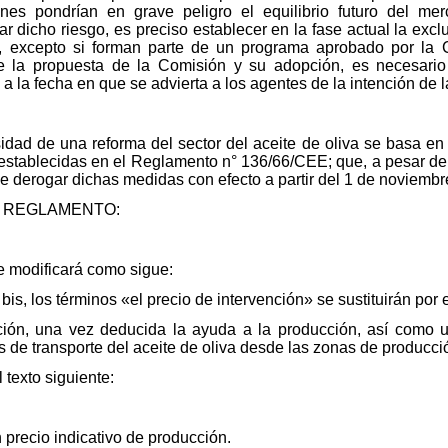
ones pondrían en grave peligro el equilibrio futuro del me
tar dicho riesgo, es preciso establecer en la fase actual la ex
a, excepto si forman parte de un programa aprobado por la 
de la propuesta de la Comisión y su adopción, es necesario
 a la fecha en que se advierta a los agentes de la intención de l
dad de una reforma del sector del aceite de oliva se basa en
stablecidas en el Reglamento n° 136/66/CEE; que, a pesar de l
e derogar dichas medidas con efecto a partir del 1 de noviembr
 REGLAMENTO:
 modificará como sigue:
 bis, los términos «el precio de intervención» se sustituirán por e
cción, una vez deducida la ayuda a la producción, así como 
s de transporte del aceite de oliva desde las zonas de producc
l texto siguiente:
precio indicativo de producción.