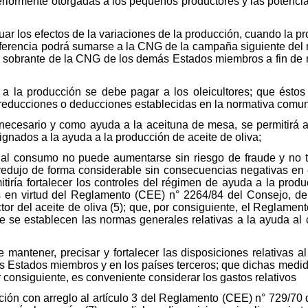
teriormente otorgadas a los pequeños productores y las potenci
uar los efectos de la variaciones de la producción, cuando la 
 diferencia podrá sumarse a la CNG de la campaña siguiente del
l sobrante de la CNG de los demás Estados miembros a fin de ma
a la producción se debe pagar a los oleicultores; que éstos 
s reducciones o deducciones establecidas en la normativa comuni
necesario y como ayuda a la aceituna de mesa, se permitirá a
signados a la ayuda a la producción de aceite de oliva;
al consumo no puede aumentarse sin riesgo de fraude y no t
redujo de forma considerable sin consecuencias negativas en 
ría fortalecer los controles del régimen de ayuda a la produc
s en virtud del Reglamento (CEE) n° 2264/84 del Consejo, de 
or del aceite de oliva (5); que, por consiguiente, el Reglame
e se establecen las normas generales relativas a la ayuda al c
mantener, precisar y fortalecer las disposiciones relativas 
os Estados miembros y en los países terceros; que dichas medi
r consiguiente, es conveniente considerar los gastos relativos
ión con arreglo al artículo 3 del Reglamento (CEE) n° 729/70 