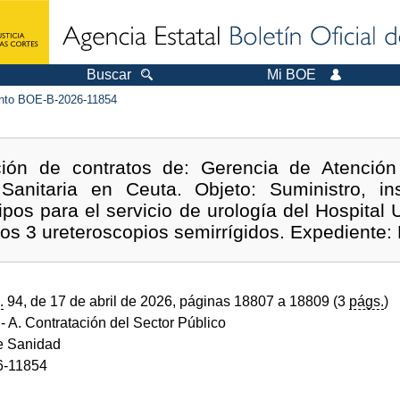
Buscar
Mi BOE
to BOE-B-2026-11854
ión de contratos de: Gerencia de Atención S
Sanitaria en Ceuta. Objeto: Suministro, in
pos para el servicio de urología del Hospital U
mos 3 ureteroscopios semirrígidos. Expediente
.
94, de 17 de abril de 2026, páginas 18807 a 18809 (3
págs.
)
- A. Contratación del Sector Público
de Sanidad
6-11854