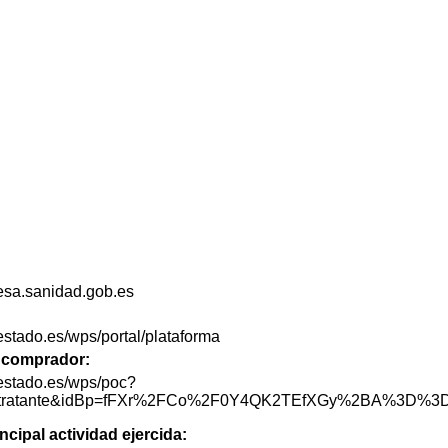
sa.sanidad.gob.es
lestado.es/wps/portal/plataforma
de comprador:
lestado.es/wps/poc?
lContratante&idBp=fFXr%2FCo%2F0Y4QK2TEfXGy%2BA%3D%3
ncipal actividad ejercida: