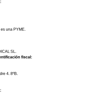
:
io es una PYME.
ICAL SL.
ntificación fiscal:
dre 4. 8ºB.
: