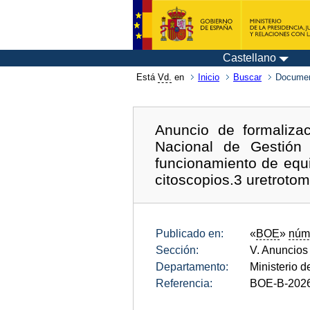
Castellano
Está
Vd.
en
Inicio
Buscar
Documen
Anuncio de formalizac
Nacional de Gestión 
funcionamiento de equi
citoscopios.3 uretroto
Publicado en:
«
BOE
»
núm
Sección:
V. Anuncios
Departamento:
Ministerio 
Referencia:
BOE-B-202