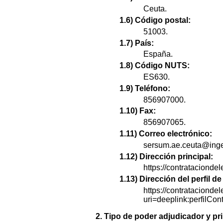
Ceuta.
1.6) Código postal:
51003.
1.7) País:
España.
1.8) Código NUTS:
ES630.
1.9) Teléfono:
856907000.
1.10) Fax:
856907065.
1.11) Correo electrónico:
sersum.ae.ceuta@inge
1.12) Dirección principal:
https://contratacionde
1.13) Dirección del perfil 
https://contratacionde
uri=deeplink:perfi
2. Tipo de poder adjudicador y pri