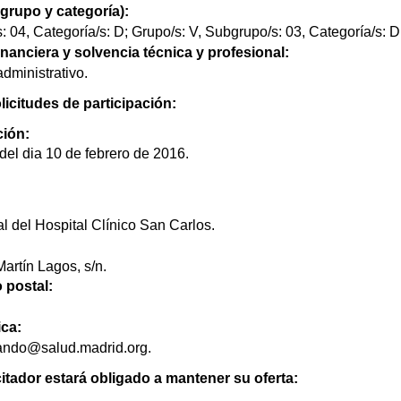
bgrupo y categoría):
: 04, Categoría/s: D; Grupo/s: V, Subgrupo/s: 03, Categoría/s: D
nanciera y solvencia técnica y profesional:
administrativo.
licitudes de participación:
ción:
del dia 10 de febrero de 2016.
l del Hospital Clínico San Carlos.
artín Lagos, s/n.
 postal:
ica:
ando@salud.madrid.org.
licitador estará obligado a mantener su oferta: