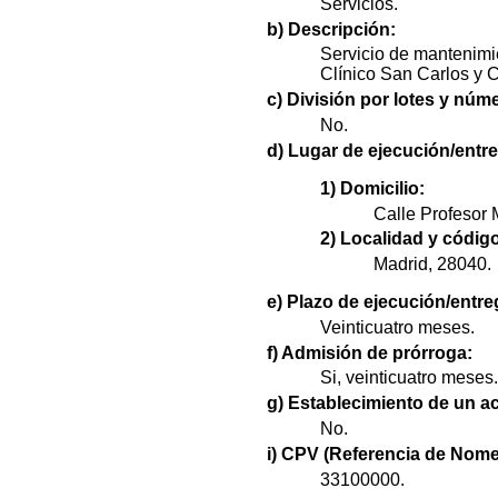
Servicios.
b) Descripción:
Servicio de mantenimi
Clínico San Carlos y 
c) División por lotes y nú
No.
d) Lugar de ejecución/entr
1) Domicilio:
Calle Profesor M
2) Localidad y código
Madrid, 28040.
e) Plazo de ejecución/entre
Veinticuatro meses.
f) Admisión de prórroga:
Si, veinticuatro meses.
g) Establecimiento de un a
No.
i) CPV (Referencia de Nome
33100000.