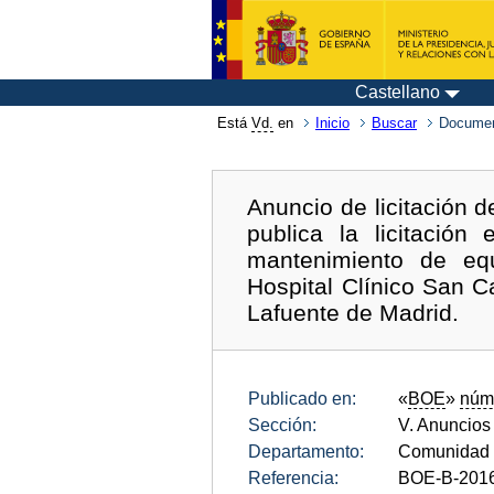
Castellano
Está
Vd.
en
Inicio
Buscar
Documen
Anuncio de licitación d
publica la licitación
mantenimiento de equ
Hospital Clínico San 
Lafuente de Madrid.
Publicado en:
«
BOE
»
núm
Sección:
V. Anuncios
Departamento:
Comunidad 
Referencia:
BOE-B-201