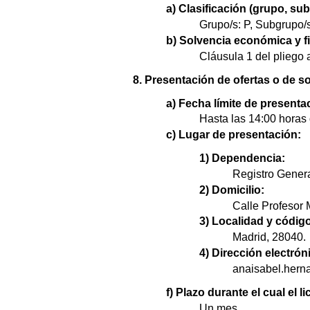
a) Clasificación (grupo, su
Grupo/s: P, Subgrupo/s
b) Solvencia económica y fi
Cláusula 1 del pliego 
8. Presentación de ofertas o de so
a) Fecha límite de presenta
Hasta las 14:00 horas 
c) Lugar de presentación:
1) Dependencia:
Registro Genera
2) Domicilio:
Calle Profesor M
3) Localidad y código
Madrid, 28040.
4) Dirección electrón
anaisabel.hern
f) Plazo durante el cual el 
Un mes.