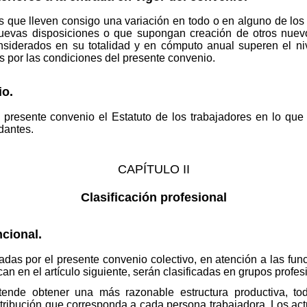
s que lleven consigo una variación en todo o en alguno de los 
uevas disposiciones o que supongan creación de otros nuev
nsiderados en su totalidad y en cómputo anual superen el ni
s por las condiciones del presente convenio.
io.
l presente convenio el Estatuto de los trabajadores en lo qu
dantes.
CAPÍTULO II
Clasificación profesional
ncional.
adas por el presente convenio colectivo, en atención a las fu
can en el artículo siguiente, serán clasificadas en grupos profes
retende obtener una más razonable estructura productiva, t
tribución que corresponda a cada persona trabajadora. Los act