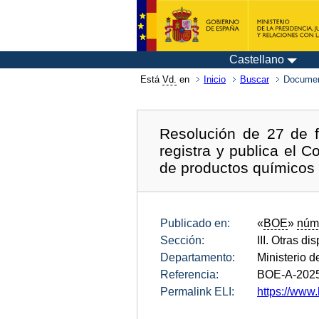
Castellano
Está
Vd.
en
Inicio
Buscar
Documen
Resolución de 27 de f
registra y publica el 
de productos químicos 
Publicado en:
«
BOE
»
núm
Sección:
III. Otras di
Departamento:
Ministerio 
Referencia:
BOE-A-202
Permalink ELI:
https://www.