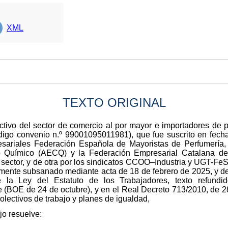
XML
TEXTO ORIGINAL
ectivo del sector de comercio al por mayor e importadores de 
ódigo convenio n.º 99001095011981), que fue suscrito en fec
resariales Federación Española de Mayoristas de Perfumería
 Químico (AECQ) y la Federación Empresarial Catalana d
 sector, y de otra por los sindicatos CCOO–Industria y UGT-FeS
almente subsanado mediante acta de 18 de febrero de 2025, y d
e la Ley del Estatuto de los Trabajadores, texto refund
e (BOE de 24 de octubre), y en el Real Decreto 713/2010, de 2
olectivos de trabajo y planes de igualdad,
jo resuelve: