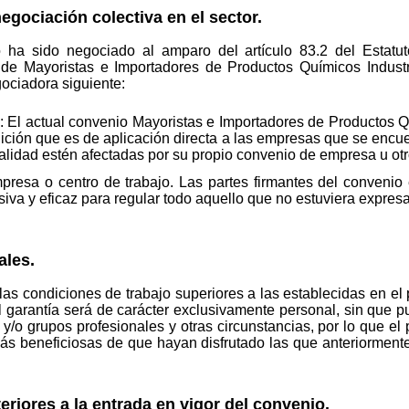
egociación colectiva en el sector.
 ha sido negociado al amparo del artículo 83.2 del Estatuto
r de Mayoristas e Importadores de Productos Químicos Industr
gociadora siguiente:
 El actual convenio Mayoristas e Importadores de Productos Qu
ición que es de aplicación directa a las empresas que se encue
alidad estén afectadas por su propio convenio de empresa u otr
resa o centro de trabajo. Las partes firmantes del convenio 
usiva y eficaz para regular todo aquello que no estuviera expre
ales.
l las condiciones de trabajo superiores a las establecidas en e
l garantía será de carácter exclusivamente personal, sin que 
s y/o grupos profesionales y otras circunstancias, por lo que e
más beneficiosas de que hayan disfrutado las que anteriorment
riores a la entrada en vigor del convenio.