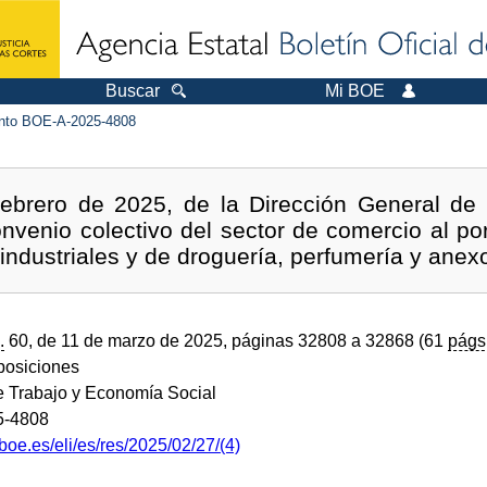
Buscar
Mi BOE
to BOE-A-2025-4808
ebrero de 2025, de la Dirección General de 
Convenio colectivo del sector de comercio al p
industriales y de droguería, perfumería y anex
.
60, de 11 de marzo de 2025, páginas 32808 a 32868 (61
págs
sposiciones
de Trabajo y Economía Social
5-4808
boe.es/eli/es/res/2025/02/27/(4)