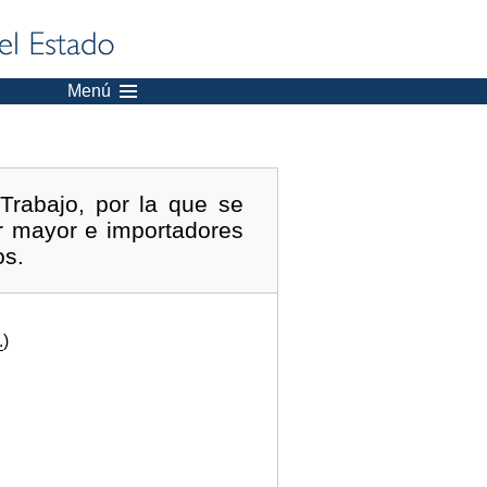
Menú
Trabajo, por la que se
or mayor e importadores
os.
.
)