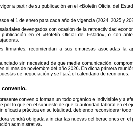
vigor a partir de su publicación en el «Boletín Oficial del Est
sde el 1 de enero para cada año de vigencia (2024, 2025 y 202
 salariales devengados con ocasión de la retroactividad econó
publicación en el «Boletín Oficial del Estado», o con ante
ajadoras.
es firmantes, recomiendan a sus empresas asociadas la ap
nunciado sin necesidad de que medie comunicación, comprome
n el mes de noviembre del año 2026. En dicha primera reunión 
puestas de negociación y se fijará el calendario de reuniones.
l convenio.
resente convenio forman un todo orgánico e indivisible y a efe
 por lo que en el supuesto de que la autoridad laboral en el e
n eficacia práctica en su totalidad, debiendo reconsiderar todo
dora vendrá obligada a iniciar las nuevas deliberaciones en el
lución administrativa.