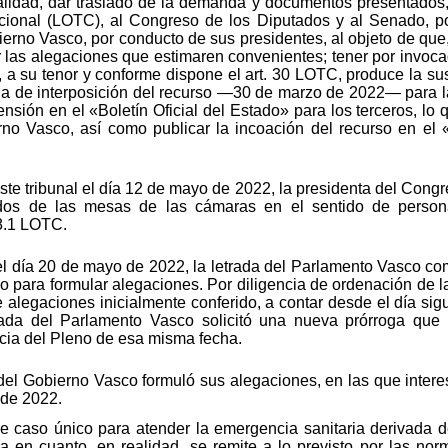
nalidad, dar traslado de la demanda y documentos presentados,
ucional (LOTC), al Congreso de los Diputados y al Senado, po
erno Vasco, por conducto de sus presidentes, al objeto de que,
 las alegaciones que estimaren convenientes; tener por invoca
e, a su tenor y conforme dispone el art. 30 LOTC, produce la su
ha de interposición del recurso —30 de marzo de 2022— para la
sión en el «Boletín Oficial del Estado» para los terceros, lo
o Vasco, así como publicar la incoación del recurso en el «
ste tribunal el día 12 de mayo de 2022, la presidenta del Congr
os de las mesas de las cámaras en el sentido de persona
88.1 LOTC.
el día 20 de mayo de 2022, la letrada del Parlamento Vasco co
o para formular alegaciones. Por diligencia de ordenación de la
 alegaciones inicialmente conferido, a contar desde el día sigu
rada del Parlamento Vasco solicitó una nueva prórroga que 
icia del Pleno de esa misma fecha.
el Gobierno Vasco formuló sus alegaciones, en las que interes
 de 2022.
de caso único para atender la emergencia sanitaria derivada 
 en cuanto, en realidad, se remite a lo previsto por las norm