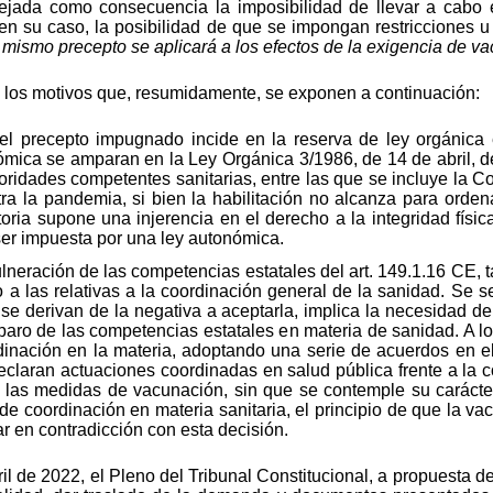
rejada como consecuencia la imposibilidad de llevar a cabo el
 en su caso, la posibilidad de que se impongan restricciones u
 mismo precepto se aplicará a los efectos de la exigencia de v
 los motivos que, resumidamente, se exponen a continuación:
 el precepto impugnado incide en la reserva de ley orgánica 
mica se amparan en la Ley Orgánica 3/1986, de 14 de abril, 
utoridades competentes sanitarias, entre las que se incluye la
ra la pandemia, si bien la habilitación no alcanza para orde
toria supone una injerencia en el derecho a la integridad físic
ser impuesta por una ley autonómica.
lneración de las competencias estatales del art. 149.1.16 CE, t
 a las relativas a la coordinación general de la sanidad. Se s
e derivan de la negativa a aceptarla, implica la necesidad de
amparo de las competencias estatales en materia de sanidad. A l
inación en la materia, adoptando una serie de acuerdos en el C
claran actuaciones coordinadas en salud pública frente a la c
s medidas de vacunación, sin que se contemple su carácter o
 coordinación en materia sanitaria, el principio de que la vac
 en contradicción con esta decisión.
l de 2022, el Pleno del Tribunal Constitucional, a propuesta de