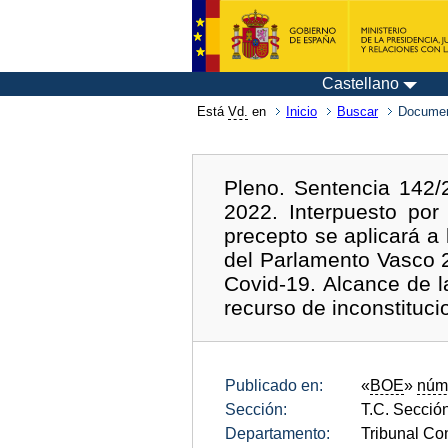
Castellano
Está
Vd.
en
Inicio
Buscar
Documen
Pleno. Sentencia 142/
2022. Interpuesto por
precepto se aplicará a 
del Parlamento Vasco 2
Covid-19. Alcance de l
recurso de inconstituci
Publicado en:
«
BOE
»
núm
Sección:
T.C. Sección
Departamento:
Tribunal Con