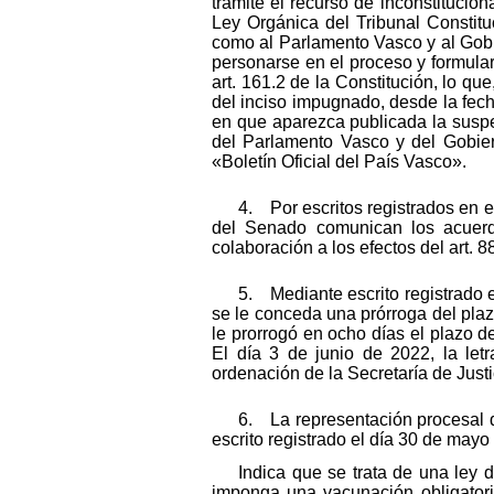
trámite el recurso de inconstitucio
Ley Orgánica del Tribunal Constit
como al Parlamento Vasco y al Gobi
personarse en el proceso y formular
art. 161.2 de la Constitución, lo qu
del inciso impugnado, desde la fec
en que aparezca publicada la suspen
del Parlamento Vasco y del Gobiern
«Boletín Oficial del País Vasco».
4. Por escritos registrados en e
del Senado comunican los acuerd
colaboración a los efectos del art. 
5. Mediante escrito registrado 
se le conceda una prórroga del plaz
le prorrogó en ocho días el plazo de
El día 3 de junio de 2022, la let
ordenación de la Secretaría de Just
6. La representación procesal d
escrito registrado el día 30 de mayo
Indica que se trata de una ley 
imponga una vacunación obligatoria