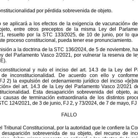
nstitucionalidad por pérdida sobrevenida de objeto.
o se aplicará a los efectos de la exigencia de vacunación» de
jeto, entre otros preceptos de la misma Ley del Parlame
21, resuelto por la STC 133/2025, de 10 de junio, por lo 
este proceso constitucional, pueda tener ese pronunciamiento.
isión a la doctrina de la STC 136/2024, de 5 de noviembre, ha 
 Ley del Parlamento Vasco 2/2021, por vulnerar la reserva de le
E).
nconstitucional y nulo el inciso del art. 14.3 de la Ley del
o de inconstitucionalidad. De acuerdo con ello y conforme
 2) la expulsión del ordenamiento jurídico del inciso «[e]s
ción» del art. 14.3 de la Ley del Parlamento Vasco 2/2021 d
titucionalidad. Esta desaparición sobrevenida del objeto,
causas de terminación extraordinaria de los distintos proce
STC 124/2021, de 3 de junio, FJ 2, y 73/2024, de 7 de mayo, FJ 
FALLO
l Tribunal Constitucional, por la autoridad que le confiere la C
r desaparición sobrevenida de su objeto, del recurso de inco