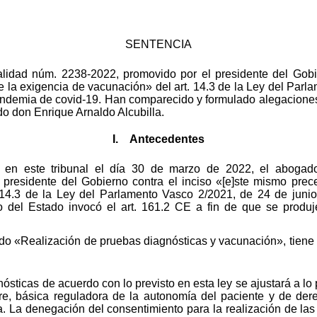
SENTENCIA
nalidad núm. 2238-2022, promovido por el presidente del Gobi
de la exigencia de vacunación» del art. 14.3 de la Ley del Parl
andemia de covid-19. Han comparecido y formulado alegacione
o don Enrique Arnaldo Alcubilla.
I. Antecedentes
o en este tribunal el día 30 de marzo de 2022, el abogad
 presidente del Gobierno contra el inciso «[e]ste mismo prece
 14.3 de la Ley del Parlamento Vasco 2/2021, de 24 de junio
del Estado invocó el art. 161.2 CE a fin de que se produj
ulado «Realización de pruebas diagnósticas y vacunación», tiene 
sticas de acuerdo con lo previsto en esta ley se ajustará a lo pr
e, básica reguladora de la autonomía del paciente y de der
a. La denegación del consentimiento para la realización de las