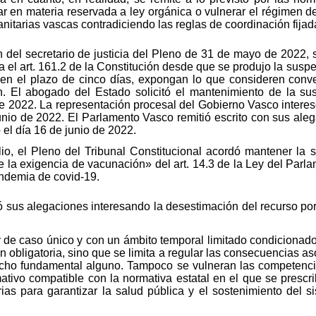
ar en materia reservada a ley orgánica o vulnerar el régimen
nitarias vascas contradiciendo las reglas de coordinación fijad
 del secretario de justicia del Pleno de 31 de mayo de 2022, s
 el art. 161.2 de la Constitución desde que se produjo la susp
 en el plazo de cinco días, expongan lo que consideren conv
. El abogado del Estado solicitó el mantenimiento de la su
o de 2022. La representación procesal del Gobierno Vasco intere
 junio de 2022. El Parlamento Vasco remitió escrito con sus ale
 el día 16 de junio de 2022.
io, el Pleno del Tribunal Constitucional acordó mantener la 
de la exigencia de vacunación» del art. 14.3 de la Ley del Parl
andemia de covid-19.
sus alegaciones interesando la desestimación del recurso por e
y de caso único y con un ámbito temporal limitado condicionado
 obligatoria, sino que se limita a regular las consecuencias a
derecho fundamental alguno. Tampoco se vulneran las competenci
mativo compatible con la normativa estatal en el que se prescr
ias para garantizar la salud pública y el sostenimiento del 