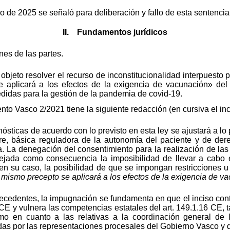
o de 2025 se señaló para deliberación y fallo de esta sentenci
II. Fundamentos jurídicos
es de las partes.
 objeto resolver el recurso de inconstitucionalidad interpuesto 
e aplicará a los efectos de la exigencia de vacunación» del
didas para la gestión de la pandemia de covid-19.
mento Vasco 2/2021 tiene la siguiente redacción (en cursiva el i
sticas de acuerdo con lo previsto en esta ley se ajustará a lo pr
e, básica reguladora de la autonomía del paciente y de der
a. La denegación del consentimiento para la realización de las
rejada como consecuencia la imposibilidad de llevar a cabo el
 en su caso, la posibilidad de que se impongan restricciones u
 mismo precepto se aplicará a los efectos de la exigencia de v
cedentes, la impugnación se fundamenta en que el inciso contr
 CE y vulnera las competencias estatales del art. 149.1.16 CE, t
mo en cuanto a las relativas a la coordinación general de
adas por las representaciones procesales del Gobierno Vasco y