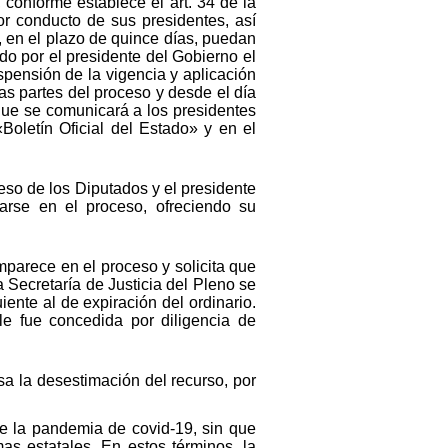
 conforme establece el art. 34 de la
r conducto de sus presidentes, así
 en el plazo de quince días, puedan
do por el presidente del Gobierno el
spensión de la vigencia y aplicación
s partes del proceso y desde el día
 que se comunicará a los presidentes
Boletín Oficial del Estado» y en el
eso de los Diputados y el presidente
rse en el proceso, ofreciendo su
mparece en el proceso y solicita que
 Secretaría de Justicia del Pleno se
iente al de expiración del ordinario.
le fue concedida por diligencia de
a la desestimación del recurso, por
de la pandemia de covid-19, sin que
as estatales. En estos términos, la