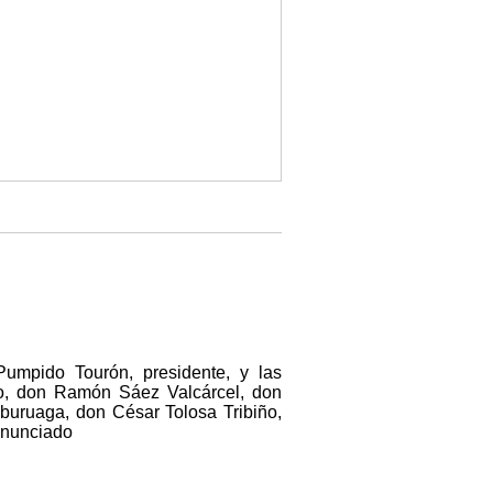
umpido Tourón, presidente, y las
o, don Ramón Sáez Valcárcel, don
buruaga, don César Tolosa Tribiño,
onunciado