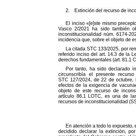
2. Extinción del recurso de inco
El inciso «[e]ste mismo precept
Vasco 2/2021 ha sido también ob
inconstitucionalidad núm. 6174-20
incidencia que, sobre el objeto de 
La citada STC 133/2025, por rem
referido inciso del art. 14.3 de la
derechos fundamentales (art. 81.1 C
Por tanto, ha sido declarado i
circunscribía el presente recurs
STC 127/2024, de 22 de octubre, FJ
efectos de la exigencia de vacuna
objeto de este recurso de incons
artículo 86.1 LOTC, es una de las 
recursos de inconstitucionalidad (S
En atención a todo lo expuesto, e
decidido declarar la extinción, po