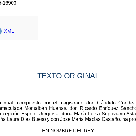
5-16903
XML
TEXTO ORIGINAL
ucional, compuesto por el magistrado don Cándido Conde-P
Inmaculada Montalbán Huertas, don Ricardo Enríquez Sanch
oncepción Espejel Jorquera, doña María Luisa Segoviano Asta
ña Laura Díez Bueso y don José María Macías Castaño, ha pr
EN NOMBRE DEL REY