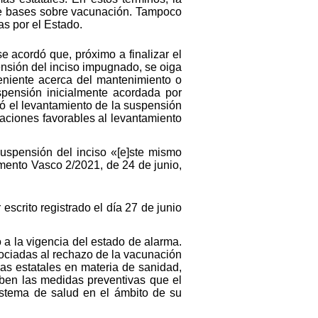
 de bases sobre vacunación. Tampoco
as por el Estado.
e acordó que, próximo a finalizar el
ensión del inciso impugnado, se oiga
eniente acerca del mantenimiento o
spensión inicialmente acordada por
só el levantamiento de la suspensión
gaciones favorables al levantamiento
suspensión del inciso «[e]ste mismo
amento Vasco 2/2021, de 24 de junio,
scrito registrado el día 27 de junio
 a la vigencia del estado de alarma.
sociadas al rechazo de la vacunación
as estatales en materia de sanidad,
iben las medidas preventivas que el
sistema de salud en el ámbito de su