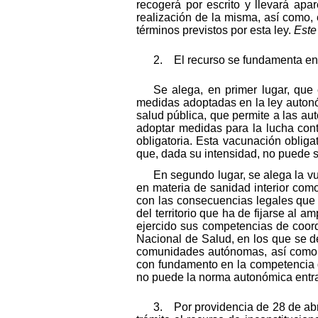
recogerá por escrito y llevará apa
realización de la misma, así como,
términos previstos por esta ley.
Este
2. El recurso se fundamenta en
Se alega, en primer lugar, que
medidas adoptadas en la ley autonó
salud pública, que permite a las a
adoptar medidas para la lucha cont
obligatoria. Esta vacunación obliga
que, dada su intensidad, no puede 
En segundo lugar, se alega la vu
en materia de sanidad interior como
con las consecuencias legales que s
del territorio que ha de fijarse al 
ejercido sus competencias de coord
Nacional de Salud, en los que se de
comunidades autónomas, así como la
con fundamento en la competencia de
no puede la norma autonómica entrar
3. Por providencia de 28 de abri