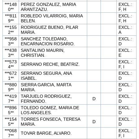
***148
PEREZ GONZALEZ, MARIA
EXCL.:
0**
ARANTZAZU.
F, H
***811
ROBLEDO VILARROIG, MARIA
EXCL.:
9**
BELEN.
F, H
***155
RODRIGUEZ BUENO, PILAR
EXCL.:
2**
MARIA.
A
***958
SANCHEZ TOLEDANO,
EXCL.:
3**
ENCARNACION ROSARIO.
D
***438
SANTALINO MAURIN,
EXCL.:
3**
CHRISTIAN.
E
***573
EXCL.:
SERRANO RECHE, BEATRIZ.
4**
F, I
***672
SERRANO SEGURA, ANA
EXCL.:
1**
ISABEL.
D
***880
SIERRA GARCIA, MARTA
EXCL.:
9**
MARIA.
D
***419
TARJUELO RODRIGUEZ,
EXCL.:
D
7**
FERNANDO.
D
***896
TOLEDO GOMEZ, MARIA DE
EXCL.:
5**
LOS ANGELES.
D
***154
TORRES FONSECA, TERESA
EXCL.:
D
5**
MARIA.
D
***068
EXCL.:
TOVAR BARGE, ALVARO.
7**
F, I