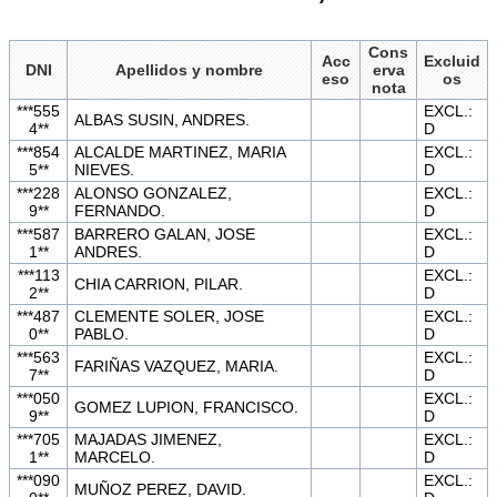
Cons
Acc
Excluid
DNI
Apellidos y nombre
erva
eso
os
nota
***555
EXCL.:
ALBAS SUSIN, ANDRES.
4**
D
***854
ALCALDE MARTINEZ, MARIA
EXCL.:
5**
NIEVES.
D
***228
ALONSO GONZALEZ,
EXCL.:
9**
FERNANDO.
D
***587
BARRERO GALAN, JOSE
EXCL.:
1**
ANDRES.
D
***113
EXCL.:
CHIA CARRION, PILAR.
2**
D
***487
CLEMENTE SOLER, JOSE
EXCL.:
0**
PABLO.
D
***563
EXCL.:
FARIÑAS VAZQUEZ, MARIA.
7**
D
***050
EXCL.:
GOMEZ LUPION, FRANCISCO.
9**
D
***705
MAJADAS JIMENEZ,
EXCL.:
1**
MARCELO.
D
***090
EXCL.:
MUÑOZ PEREZ, DAVID.