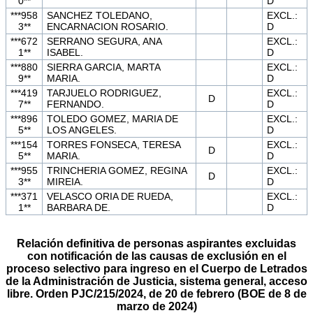
0**
D
***958
SANCHEZ TOLEDANO,
EXCL.:
3**
ENCARNACION ROSARIO.
D
***672
SERRANO SEGURA, ANA
EXCL.:
1**
ISABEL.
D
***880
SIERRA GARCIA, MARTA
EXCL.:
9**
MARIA.
D
***419
TARJUELO RODRIGUEZ,
EXCL.:
D
7**
FERNANDO.
D
***896
TOLEDO GOMEZ, MARIA DE
EXCL.:
5**
LOS ANGELES.
D
***154
TORRES FONSECA, TERESA
EXCL.:
D
5**
MARIA.
D
***955
TRINCHERIA GOMEZ, REGINA
EXCL.:
D
3**
MIREIA.
D
***371
VELASCO ORIA DE RUEDA,
EXCL.:
1**
BARBARA DE.
D
Relación definitiva de personas aspirantes excluidas
con notificación de las causas de exclusión en el
proceso selectivo para ingreso en el Cuerpo de Letrados
de la Administración de Justicia, sistema general, acceso
libre. Orden PJC/215/2024, de 20 de febrero (BOE de 8 de
marzo de 2024)