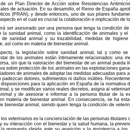
 de un Plan Director de Acción sobre Resistencias Antimicr
ales de actuación. En su desarrollo, el Reino de España apro
bióticos (PRAN), y desde entonces, uno de sus pilares fundame
aspecto en el cual es crucial la colaboración e implicación de lo
erá ser asesorado por una persona que tenga la condición de 
 la sanidad animal, como la identificación de animales y el
de sanidad animal y su trazabilidad, medidas de higiene y
e, así como en materia de bienestar animal.
specto, la legislación sobre sanidad animal, tal y como se
estar de los animales están íntimamente relacionados: una me
versa, sin que la valoración del bienestar de un animal pueda 
tiva sobre protección de los animales en las explotaciones gan
 criadores de animales de adoptar las medidas adecuadas para a
o padezcan dolores, sufrimientos ni daños inútiles. Recientem
 disposiciones para la aplicación en España de la normativa 
imal, y se modifican varios reales decretos, asigna al veterina
nimal y de asesorar e informar a la persona titular de la e
 en materia de bienestar animal. En consecuencia, se ha estab
e bienestar animal, siendo quien tenga la condición de veteri
e los veterinarios es la concienciación de las personas titulares
y su interacción con el bienestar y la salud humana, la preven
a respuesta rápida ante su aparición y la resistencia a los t