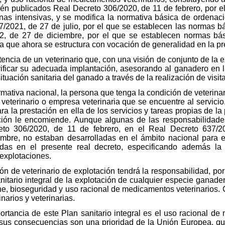
ién publicados Real Decreto 306/2020, de 11 de febrero, por 
nas intensivas, y se modifica la normativa básica de ordena
7/2021, de 27 de julio, por el que se establecen las normas b
2, de 27 de diciembre, por el que se establecen normas bá
ia que ahora se estructura con vocación de generalidad en la p
istencia de un veterinario que, con una visión de conjunto de la
erificar su adecuada implantación, asesorando al ganadero en l
ituación sanitaria del ganado a través de la realización de visit
rmativa nacional, la persona que tenga la condición de veterinar
 veterinario o empresa veterinaria que se encuentre al servicio
 la prestación en ella de los servicios y tareas propias de la 
ación le encomiende. Aunque algunas de las responsabilidade
to 306/2020, de 11 de febrero, en el Real Decreto 637/20
mbre, no estaban desarrolladas en el ámbito nacional para e
das en el presente real decreto, especificando además la 
explotaciones.
n de veterinario de explotación tendrá la responsabilidad, por 
itario integral de la explotación de cualquier especie ganadera
ene, bioseguridad y uso racional de medicamentos veterinarios. 
narios y veterinarias.
rtancia de este Plan sanitario integral es el uso racional de
y sus consecuencias son una prioridad de la Unión Europea, qu