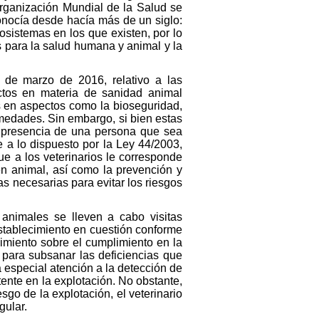
rganización Mundial de la Salud se
nocía desde hacía más de un siglo:
osistemas en los que existen, por lo
 para la salud humana y animal y la
de marzo de 2016, relativo a las
ctos en materia de sanidad animal
s en aspectos como la bioseguridad,
rmedades. Sin embargo, si bien estas
la presencia de una persona que sea
e a lo dispuesto por la Ley 44/2003,
ue a los veterinarios le corresponde
en animal, así como la prevención y
as necesarias para evitar los riesgos
animales se lleven a cabo visitas
establecimiento en cuestión conforme
uimiento sobre el cumplimiento en la
 para subsanar las deficiencias que
á especial atención a la detección de
tente en la explotación. No obstante,
go de la explotación, el veterinario
gular.