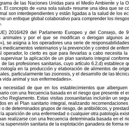
grama de las Naciones Unidas para el Medio Ambiente y la O
. El concepto de «una sola salud» resume una idea que se co
al son interdependientes y están ligadas a la salud de los ec
mo un enfoque global colaborativo para comprender los riesgos
.
UE) 2016/429 del Parlamento Europeo y del Consejo, de 9 
s animales y por el que se modifican o derogan algunos a
»), se asigna a los operadores una serie de responsabilidade
s medicamentos veterinarios y la prevención y control de enfe
 operador, lo cierto es que para llevarlas a cabo necesita 
 supervisar la aplicación de un plan sanitario integral conform
e las profesiones sanitarias, cuyo artículo 6.2.d) establece q
tecnología en la producción y elaboración de alimentos de orig
es, particularmente las zoonosis, y el desarrollo de las técnic
a vida animal y sus enfermedades».
la necesidad de que en los establecimientos que alberguen 
inario con una frecuencia basada en el riesgo que presente el 
 dicho Reglamento. Estas visitas zoosanitarias incluirán un seg
dos en el Plan sanitario integral, realizando recomendaciones
l o de determinados grupos de riesgo, de antibióticos, y prestar
e la aparición de una enfermedad o cualquier otra patología exis
ban realizarse con una frecuencia determinada basada en el ries
na supervisión sanitaria de la explotación ganadera de forma re