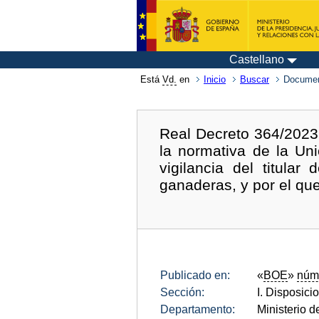
Castellano
Está
Vd.
en
Inicio
Buscar
Documen
Real Decreto 364/2023,
la normativa de la Un
vigilancia del titular
ganaderas, y por el qu
Publicado en:
«
BOE
»
núm
Sección:
I. Disposici
Departamento:
Ministerio d