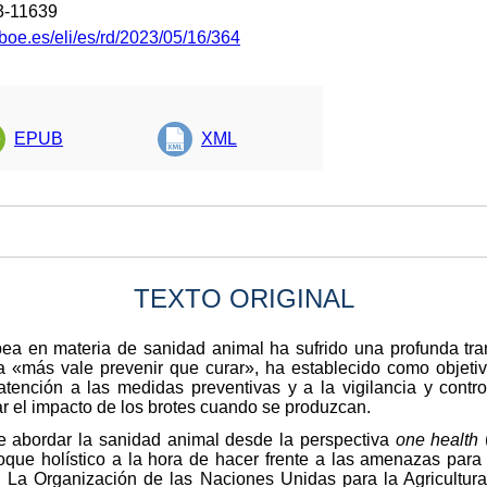
3-11639
boe.es/eli/es/rd/2023/05/16/364
EPUB
XML
TEXTO ORIGINAL
ea en materia de sanidad animal ha sufrido una profunda tra
«más vale prevenir que curar», ha establecido como objetivo 
ención a las medidas preventivas y a la vigilancia y contro
r el impacto de los brotes cuando se produzcan.
le abordar la sanidad animal desde la perspectiva
one health
(
foque holístico a la hora de hacer frente a las amenazas para 
 La Organización de las Naciones Unidas para la Agricultura