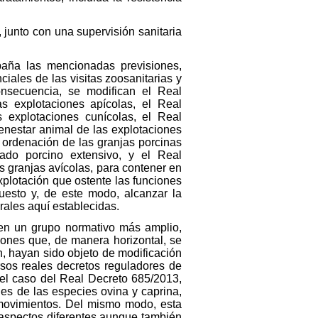
, junto con una supervisión sanitaria
paña las mencionadas previsiones,
iales de las visitas zoosanitarias y
onsecuencia, se modifican el Real
 explotaciones apícolas, el Real
explotaciones cunícolas, el Real
ienestar animal de las explotaciones
 ordenación de las granjas porcinas
ado porcino extensivo, y el Real
s granjas avícolas, para contener en
explotación que ostente las funciones
puesto y, de este modo, alcanzar la
rales aquí establecidas.
 en un grupo normativo más amplio,
iones que, de manera horizontal, se
, hayan sido objeto de modificación
rsos reales decretos reguladores de
 el caso del Real Decreto 685/2013,
les de las especies ovina y caprina,
y movimientos. Del mismo modo, esta
n aspectos diferentes aunque también