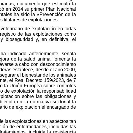
obianas, documento que estimuló la
bó en 2014 su primer Plan Nacional
ntales ha sido la «Prevención de la
s titulares de explotaciones.
veterinario de explotación en todas
 registro de las explotaciones como
 bioseguridad y, en definitiva, el
 ha indicado anteriormente, señala
jora de la salud animal fomenta la
llevarse a cabo con desconocimiento
aderas establece, desde el año 2000,
segurar el bienestar de los animales
ente, el Real Decreto 159/2023, de 7
de la Unión Europea sobre controles
rio de explotación la responsabilidad
xplotación sobre las obligaciones y
lecido en la normativa sectorial la
nario de explotación el encargado de
 de las explotaciones en aspectos tan
ción de enfermedades, incluidas las
ratamientos, incluida la resistencia