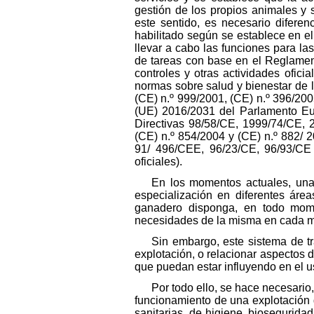
gestión de los propios animales y 
este sentido, es necesario diferenc
habilitado según se establece en el
llevar a cabo las funciones para l
de tareas con base en el Reglamen
controles y otras actividades ofici
normas sobre salud y bienestar de l
(CE) n.º 999/2001, (CE) n.º 396/200
(UE) 2016/2031 del Parlamento Eur
Directivas 98/58/CE, 1999/74/CE,
(CE) n.º 854/2004 y (CE) n.º 882/
91/ 496/CEE, 96/23/CE, 96/93/CE
oficiales).
En los momentos actuales, una 
especialización en diferentes área
ganadero disponga, en todo mome
necesidades de la misma en cada 
Sin embargo, este sistema de t
explotación, o relacionar aspectos d
que puedan estar influyendo en el u
Por todo ello, se hace necesario
funcionamiento de una explotación
sanitarias, de higiene, bioseguridad