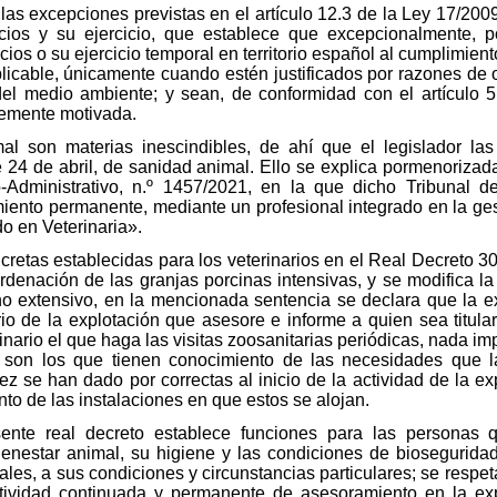
as excepciones previstas en el artículo 12.3 de la Ley 17/2009
cios y su ejercicio, que establece que excepcionalmente, 
cios o su ejercicio temporal en territorio español al cumplimien
aplicable, únicamente cuando estén justificados por razones de 
del medio ambiente; y sean, de conformidad con el artículo 5
ntemente motivada.
mal son materias inescindibles, de ahí que el legislador l
e 24 de abril, de sanidad animal. Ello se explica pormenorizad
dministrativo, n.º 1457/2021, en la que dicho Tribunal de
iento permanente, mediante un profesional integrado en la gest
o en Veterinaria».
cretas establecidas para los veterinarios en el Real Decreto 30
denación de las granjas porcinas intensivas, y se modifica l
no extensivo, en la mencionada sentencia se declara que la e
rio de la explotación que asesore e informe a quien sea titula
inario el que haga las visitas zoosanitarias periódicas, nada i
ue son los que tienen conocimiento de las necesidades que 
ez se han dado por correctas al inicio de la actividad de la ex
to de las instalaciones en que estos se alojan.
nte real decreto establece funciones para las personas q
ienestar animal, su higiene y las condiciones de biosegurida
les, a sus condiciones y circunstancias particulares; se respetan
ctividad continuada y permanente de asesoramiento en la ex