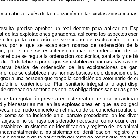
n a cabo a través de la realización de las visitas zoosanitarias
resulta preciso aprobar un real decreto para aplicar en Es
ral de las explotaciones ganaderas, así como los aspectos esenc
ien tenga la condición de veterinario de explotación. En c
ro, por el que se establecen normas de ordenación de las
o, por el que se establecen normas de ordenación de las 
or el que se regula la ordenación zootécnica, sanitaria y de b
 de 11 de febrero por el que se establecen normas básicas de
rmativa básica de ordenación de las explotaciones de gan
or el que se establecen las normas básicas de ordenación de la
esignar a una persona que tenga la condición de veterinario de 
referir el contenido del Plan sanitario integral a lo aquí dis
de ordenación sectoriales con las obligaciones sanitarias gene
que la regulación prevista en este real decreto se incardina
d y bienestar animal en las explotaciones, en que las obligac
oyectan de modo concreto en el marco de su concreta regulación
, como se ha indicado en el párrafo precedente, en los dive
granjas, o no se haya considerado necesario, como ocurre en
establece un sistema de identificación y registro de los anima
undamentalmente a los sistemas de identificación, registro 
sin perjuicio de la aplicación del resto de reglas que regula