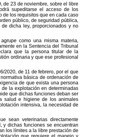
, de 23 de noviembre, sobre el libre
podrá supeditarse el acceso de los
to de los requisitos que en cada caso
orden público, de seguridad pública,
 de dicha ley, proporcionados y no
as agrupe como una misma materia,
amente en la Sentencia del Tribunal
clara que la persona titular de la
ión ordinaria y que ese profesional
6/2020, de 11 de febrero, por el que
a normativa básica de ordenación de
xigencia de que exista una persona
r de la explotación en determinadas
mpide que dichas funciones deban ser
la salud e higiene de los animales
plotación intensiva, la necesidad de
ue sean veterinarias directamente
d, y dichas funciones se encuentran
 los límites a la libre prestación de
plotación que requiere el manejo y