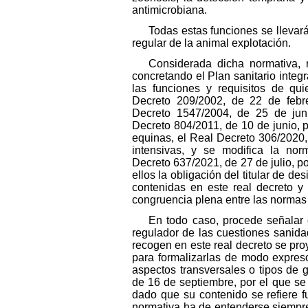
antimicrobiana.
Todas estas funciones se llevará
regular de la animal explotación.
Considerada dicha normativa, 
concretando el Plan sanitario integ
las funciones y requisitos de qu
Decreto 209/2002, de 22 de febre
Decreto 1547/2004, de 25 de juni
Decreto 804/2011, de 10 de junio, p
equinas, el Real Decreto 306/2020,
intensivas, y se modifica la no
Decreto 637/2021, de 27 de julio, p
ellos la obligación del titular de d
contenidas en este real decreto y 
congruencia plena entre las normas 
En todo caso, procede señalar 
regulador de las cuestiones sanida
recogen en este real decreto se pr
para formalizarlas de modo expreso
aspectos transversales o tipos de 
de 16 de septiembre, por el que se 
dado que su contenido se refiere f
normativa ha de entenderse siempre 