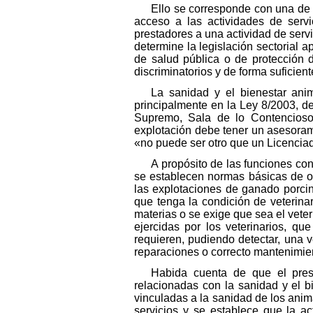
Ello se corresponde con una de l
acceso a las actividades de servi
prestadores a una actividad de servi
determine la legislación sectorial 
de salud pública o de protección 
discriminatorios y de forma suficie
La sanidad y el bienestar ani
principalmente en la Ley 8/2003, d
Supremo, Sala de lo Contencioso-A
explotación debe tener un asesoram
«no puede ser otro que un Licenciad
A propósito de las funciones con
se establecen normas básicas de or
las explotaciones de ganado porci
que tenga la condición de veterina
materias o se exige que sea el veter
ejercidas por los veterinarios, q
requieren, pudiendo detectar, una v
reparaciones o correcto mantenimien
Habida cuenta de que el prese
relacionadas con la sanidad y el b
vinculadas a la sanidad de los anima
servicios y se establece que la a