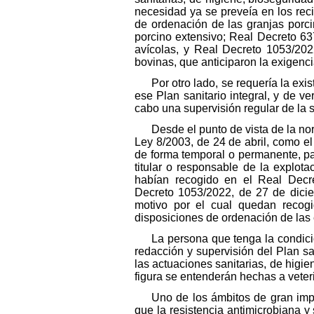
necesidad ya se preveía en los rec
de ordenación de las granjas porci
porcino extensivo; Real Decreto 63
avícolas, y Real Decreto 1053/202
bovinas, que anticiparon la exigenc
Por otro lado, se requería la ex
ese Plan sanitario integral, y de v
cabo una supervisión regular de la s
Desde el punto de vista de la no
Ley 8/2003, de 24 de abril, como el
de forma temporal o permanente, para
titular o responsable de la explot
habían recogido en el Real Decre
Decreto 1053/2022, de 27 de dicie
motivo por el cual quedan recogi
disposiciones de ordenación de las 
La persona que tenga la condició
redacción y supervisión del Plan san
las actuaciones sanitarias, de higi
figura se entenderán hechas a veteri
Uno de los ámbitos de gran impo
que la resistencia antimicrobiana 