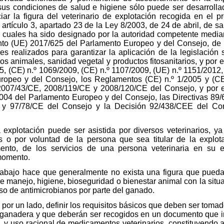
sus condiciones de salud e higiene sólo puede ser desarrollada
iar la figura del veterinario de explotación recogida en el pr
 artículo 3, apartado 23 de la Ley 8/2003, de 24 de abril, de s
as cuales ha sido designado por la autoridad competente medi
to (UE) 2017/625 del Parlamento Europeo y del Consejo, de 1
ales realizados para garantizar la aplicación de la legislación
os animales, sanidad vegetal y productos fitosanitarios, y por
5, (CE) n.º 1069/2009, (CE) n.º 1107/2009, (UE) n.º 1151/2012
opeo y del Consejo, los Reglamentos (CE) n.º 1/2005 y (CE
 2007/43/CE, 2008/119/CE y 2008/120/CE del Consejo, y por 
 2004 del Parlamento Europeo y del Consejo, las Directivas 8
 y 97/78/CE del Consejo y la Decisión 92/438/CEE del Con
explotación puede ser asistida por diversos veterinarios, ya
s o por voluntad de la persona que sea titular de la explotac
nto, de los servicios de una persona veterinaria en su e
momento.
rabajo hace que generalmente no exista una figura que pueda 
e manejo, higiene, bioseguridad o bienestar animal con la situa
so de antimicrobianos por parte del ganado.
, por un lado, definir los requisitos básicos que deben ser toma
 ganadera y que deberán ser recogidos en un documento que 
, y uso racional de medicamentos veterinarios, constituyendo as