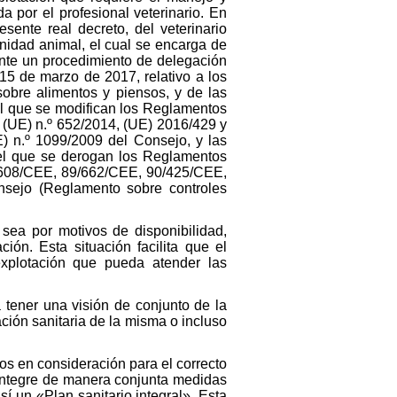
 por el profesional veterinario. En
esente real decreto, del veterinario
anidad animal, el cual se encarga de
ante un procedimiento de delegación
5 de marzo de 2017, relativo a los
 sobre alimentos y piensos, y de las
 el que se modifican los Reglamentos
, (UE) n.º 652/2014, (UE) 2016/429 y
) n.º 1099/2009 del Consejo, y las
el que se derogan los Reglamentos
9/608/CEE, 89/662/CEE, 90/425/CEE,
sejo (Reglamento sobre controles
 sea por motivos de disponibilidad,
ión. Esta situación facilita que el
xplotación que pueda atender las
tener una visión de conjunto de la
ción sanitaria de la misma o incluso
dos en consideración para el correcto
integre de manera conjunta medidas
í un «Plan sanitario integral». Esta