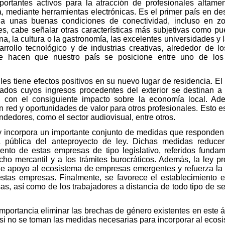
rtantes activos para la atracción de profesionales altamen
a, mediante herramientas electrónicas. Es el primer país en des
a unas buenas condiciones de conectividad, incluso en zo
es, cabe señalar otras características más subjetivas como pue
a, la cultura o la gastronomía, las excelentes universidades y 
rrollo tecnológico y de industrias creativas, alrededor de 
ue hacen que nuestro país se posicione entre uno de los 
files tiene efectos positivos en su nuevo lugar de residencia. E
cados cuyos ingresos procedentes del exterior se destinan a 
, con el consiguiente impacto sobre la economía local. Ad
an red y oportunidades de valor para otros profesionales. Esto 
edores, como el sector audiovisual, entre otros.
ey incorpora un importante conjunto de medidas que responden 
a pública del anteproyecto de ley. Dichas medidas reducen 
ento de estas empresas de tipo legislativo, referidos funda
echo mercantil y a los trámites burocráticos. Además, la ley p
de apoyo al ecosistema de empresas emergentes y refuerza la 
 estas empresas. Finalmente, se favorece el establecimient
sas, así como de los trabajadores a distancia de todo tipo de 
importancia eliminar las brechas de género existentes en este 
si no se toman las medidas necesarias para incorporar al ecosis