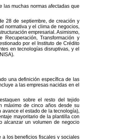
 de las muchas normas afectadas que
.
de 28 de septiembre, de creación y
ad normativa y el clima de negocios,
restructuración empresarial. Asimismo,
de Recuperación, Transformación y
tionado por el Instituto de Crédito
tes en tecnologías disruptivas, y el
ENISA).
endo una definición específica de las
ncluye a las empresas nacidas en el
staquen sobre el resto del tejido
 un máximo de cinco años desde su
n avance el estado de la tecnología),
aje mayoritario de la plantilla con
 no alcanzar un volumen de negocio
 a los beneficios fiscales y sociales