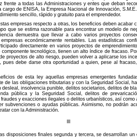
az frente a todas las Administraciones y entes que deban reco
a cargo de ENISA, la Empresa Nacional de Innovación, S.M.E.,
imiento sencillo, rápido y gratuito para el emprendedor.
 estas empresas respecto a otras, los beneficios deben acaba
mpo que se estima razonable para encontrar un modelo de neg
riencia demuestra que llevar a cabo varios proyectos conse
ar empresas económicamente rentables. Las estadísticas con
icipado directamente en varios proyectos de emprendimiento
componente tecnológico, tienen un alto índice de fracaso. Por l
 de proyectos de alto riesgo, pueden volver a aplicarse los inc
, pues debe darse otra oportunidad a quien, pese al fracaso,
ficios de esta ley aquellas empresas emergentes fundadas
nte de las obligaciones tributarias y con la Seguridad Social,
 desleal, insolvencia punible, delitos societarios, delitos de b
enda pública y la Seguridad Social, delitos de prevaricació
fraudes y exacciones ilegales o delitos urbanísticos, así com
ner subvenciones o ayudas públicas. Asimismo, no podrán ac
ratar con la Administración.
III
n las disposiciones finales segunda y tercera, se desarrollan un