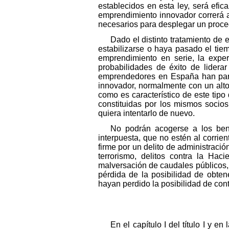
establecidos en esta ley, será efic
emprendimiento innovador correrá 
necesarios para desplegar un proced
Dado el distinto tratamiento de
estabilizarse o haya pasado el tie
emprendimiento en serie, la expe
probabilidades de éxito de lider
emprendedores en España han part
innovador, normalmente con un alto 
como es característico de este tipo
constituidas por los mismos socios
quiera intentarlo de nuevo.
No podrán acogerse a los bene
interpuesta, que no estén al corrie
firme por un delito de administración
terrorismo, delitos contra la Haci
malversación de caudales públicos, 
pérdida de la posibilidad de obte
hayan perdido la posibilidad de cont
En el capítulo I del título I y e