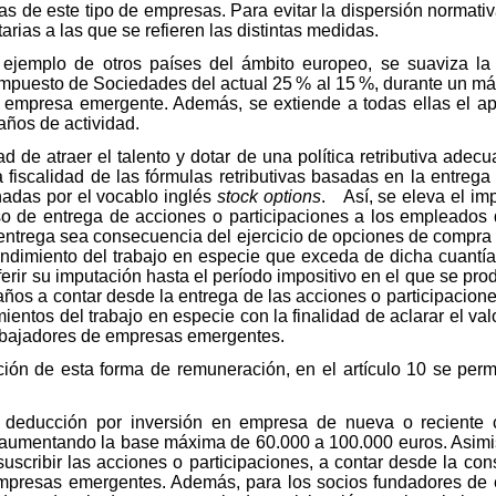
s de este tipo de empresas. Para evitar la dispersión normativa
tarias a las que se refieren las distintas medidas.
 ejemplo de otros países del ámbito europeo, se suaviza la t
 Impuesto de Sociedades del actual 25 % al 15 %, durante un má
empresa emergente. Además, se extiende a todas ellas el a
 años de actividad.
ad de atraer el talento y dotar de una política retributiva ade
 fiscalidad de las fórmulas retributivas basadas en la entrega
adas por el vocablo inglés
stock options
. Así, se eleva el im
so de entrega de acciones o participaciones a los empleado
entrega sea consecuencia del ejercicio de opciones de compra
rendimiento del trabajo en especie que exceda de dicha cuantía
ferir su imputación hasta el período impositivo en el que se pr
años a contar desde la entrega de las acciones o participacione
ientos del trabajo en especie con la finalidad de aclarar el va
rabajadores de empresas emergentes.
ulación de esta forma de remuneración, en el artículo 10 se pe
a deducción por inversión en empresa de nueva o reciente c
y aumentando la base máxima de 60.000 a 100.000 euros. Asimis
uscribir las acciones o participaciones, a contar desde la cons
mpresas emergentes. Además, para los socios fundadores de