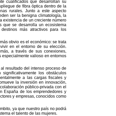
te cualificados que desarrollan su
pliegue de fibra óptica dentro de la
nas rurales. Junto a este aspecto
den ser la benigna climatología, la
la existencia de un creciente número
los que se desarrolla un ecosistema
destinos más atractivos para los
l más obvio es el económico: se trata
vivir en el entorno de su elección.
emás, a través de sus conexiones,
es especialmente valioso en entornos
al resultado del intenso proceso de
significativamente los obstáculos
mentalmente a las cargas fiscales y
romueve la inversión en innovación,
colaboración público-privada con el
o en España de los emprendedores y
sectores y empresas, conocidos como
ámbito, ya que nuestro país no podrá
tema el talento de las mujeres.