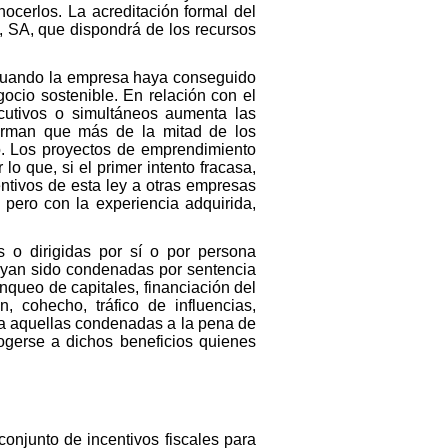
nocerlos. La acreditación formal del
 SA, que dispondrá de los recursos
r cuando la empresa haya conseguido
ocio sostenible. En relación con el
cutivos o simultáneos aumenta las
firman que más de la mitad de los
. Los proyectos de emprendimiento
o que, si el primer intento fracasa,
entivos de esta ley a otras empresas
 pero con la experiencia adquirida,
 o dirigidas por sí o por persona
 hayan sido condenadas por sentencia
lanqueo de capitales, financiación del
n, cohecho, tráfico de influencias,
o a aquellas condenadas a la pena de
ogerse a dichos beneficios quienes
 conjunto de incentivos fiscales para