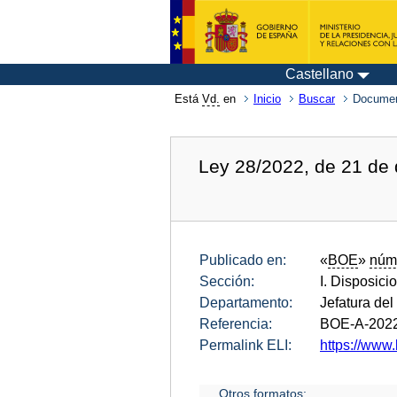
Castellano
Está
Vd.
en
Inicio
Buscar
Documen
Ley 28/2022, de 21 de
Publicado en:
«
BOE
»
núm
Sección:
I. Disposici
Departamento:
Jefatura del
Referencia:
BOE-A-202
Permalink ELI:
https://www.
Otros formatos: