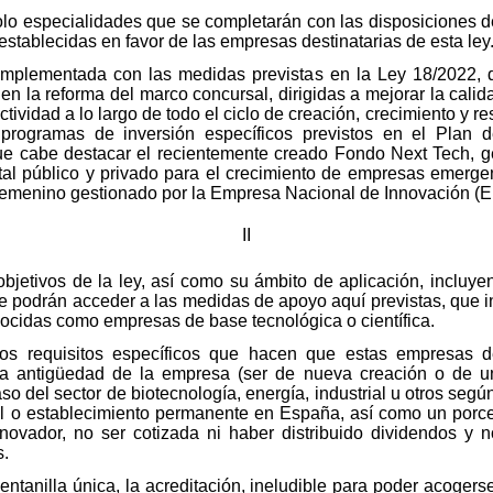
solo especialidades que se completarán con las disposiciones
establecidas en favor de las empresas destinatarias de esta ley
complementada con las medidas previstas en la Ley 18/2022, 
n la reforma del marco concursal, dirigidas a mejorar la calid
ctividad a lo largo de todo el ciclo de creación, crecimiento y 
programas de inversión específicos previstos en el Plan 
ue cabe destacar el recientemente creado Fondo Next Tech, ges
ital público y privado para el crecimiento de empresas emergen
femenino gestionado por la Empresa Nacional de Innovación (
II
os objetivos de la ley, así como su ámbito de aplicación, incluy
 podrán acceder a las medidas de apoyo aquí previstas, que i
nocidas como empresas de base tecnológica o científica.
os requisitos específicos que hacen que estas empresas de
n la antigüedad de la empresa (ser de nueva creación o de
aso del sector de biotecnología, energía, industrial u otros segú
l o establecimiento permanente en España, así como un porcent
nnovador, no ser cotizada ni haber distribuido dividendos y
s.
entanilla única, la acreditación, ineludible para poder acogerse