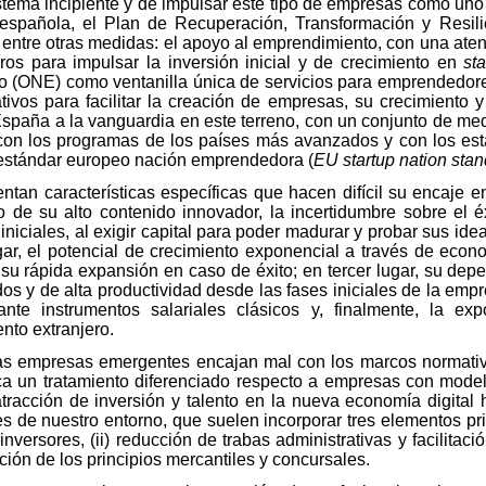
istema incipiente y de impulsar este tipo de empresas como uno
spañola, el Plan de Recuperación, Transformación y Resili
ntre otras medidas: el apoyo al emprendimiento, con una atenci
eros para impulsar la inversión inicial y de crecimiento en
st
o (ONE) como ventanilla única de servicios para emprendedore
ivos para facilitar la creación de empresas, su crecimiento y 
España a la vanguardia en este terreno, con un conjunto de medi
as con los programas de los países más avanzados y con los es
o estándar europeo nación emprendedora (
EU startup nation stan
an características específicas que hacen difícil su encaje en
ado de su alto contenido innovador, la incertidumbre sobre el
es iniciales, al exigir capital para poder madurar y probar sus 
ar, el potencial de crecimiento exponencial a través de eco
r su rápida expansión en caso de éxito; en tercer lugar, su dep
os y de alta productividad desde las fases iniciales de la empr
nte instrumentos salariales clásicos y, finalmente, la ex
ento extranjero.
las empresas emergentes encajan mal con los marcos normativos
stifica un tratamiento diferenciado respecto a empresas con mo
atracción de inversión y talento en la nueva economía digital 
s de nuestro entorno, que suelen incorporar tres elementos prin
ersores, (ii) reducción de trabas administrativas y facilitación
ción de los principios mercantiles y concursales.