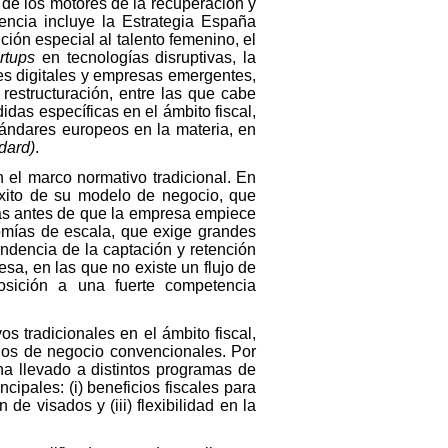
 de los motores de la recuperación y
encia incluye la Estrategia España
ón especial al talento femenino, el
artups
en tecnologías disruptivas, la
s digitales y empresas emergentes,
restructuración, entre las que cabe
das específicas en el ámbito fiscal,
tándares europeos en la materia, en
dard)
.
 el marco normativo tradicional. En
 éxito de su modelo de negocio, que
ideas antes de que la empresa empiece
nomías de escala, que exige grandes
endencia de la captación y retención
esa, en las que no existe un flujo de
posición a una fuerte competencia
 tradicionales en el ámbito fiscal,
delos de negocio convencionales. Por
ha llevado a distintos programas de
cipales: (i) beneficios fiscales para
 de visados y (iii) flexibilidad en la