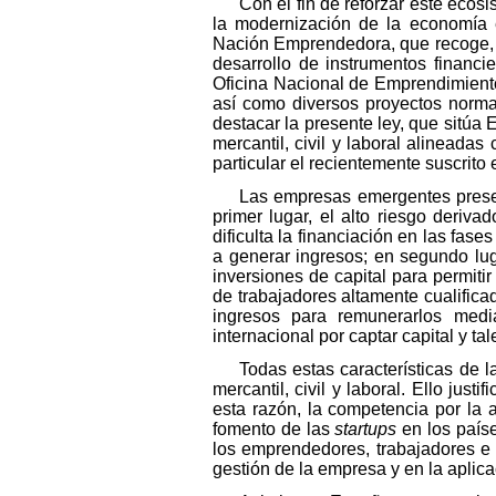
Con el fin de reforzar este ecos
la modernización de la economía e
Nación Emprendedora, que recoge, e
desarrollo de instrumentos financi
Oficina Nacional de Emprendimient
así como diversos proyectos normat
destacar la presente ley, que sitúa 
mercantil, civil y laboral alinead
particular el recientemente suscrit
Las empresas emergentes present
primer lugar, el alto riesgo deriv
dificulta la financiación en las fas
a generar ingresos; en segundo lug
inversiones de capital para permiti
de trabajadores altamente cualificad
ingresos para remunerarlos media
internacional por captar capital y tal
Todas estas características de 
mercantil, civil y laboral. Ello ju
esta razón, la competencia por la 
fomento de las
startups
en los paíse
los emprendedores, trabajadores e inv
gestión de la empresa y en la aplica