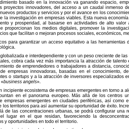
ndimiento basado en la innovación va ganando espacio, empu
s proyectos innovadores, del acceso a un caudal inmenso de
nuevos productos y servicios y por el avance en los conocimien
 de la investigación en empresas viables. Esta nueva econom
nto y prosperidad, al basarse en actividades de alto valor 
e proporcionan los medios digitales, promover la investigaci
icios que facilitan o mejoran procesos sociales, económicos, me
cos para garantizar un acceso equitativo a las herramientas 
lógica.
lobalizada e interdependiente y con un peso creciente de las
tales, cobra cada vez más importancia la atracción de talento
cimiento de emprendedores o trabajadores a distancia, conoci
 de empresas innovadoras, basadas en el conocimiento, de b
ntes o
startups
y a la atracción de inversores especializados e
 «
business angels
».
 incipiente ecosistema de empresas emergentes en torno a alg
puntan en el panorama europeo. Más allá de los centros ur
de empresas emergentes en ciudades periféricas, así como en
 los territorios para así aumentar su oportunidad de éxito. Inc
 allá de las concentraciones urbanas, se podrá configurar una 
l lugar en el que residan, favoreciendo la desconcentrac
y oportunidades en todo el territorio.