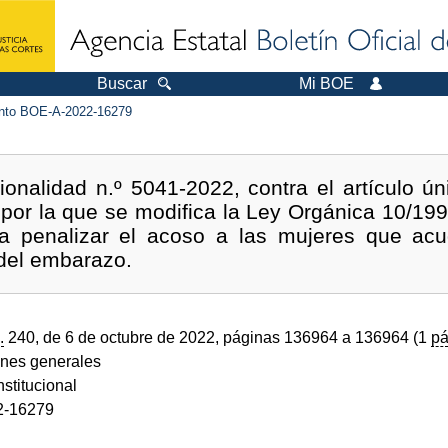
Buscar
Mi BOE
to BOE-A-2022-16279
ionalidad n.º 5041-2022, contra el artículo ú
, por la que se modifica la Ley Orgánica 10/19
a penalizar el acoso a las mujeres que acu
 del embarazo.
.
240, de 6 de octubre de 2022, páginas 136964 a 136964 (1
pá
ones generales
stitucional
2-16279