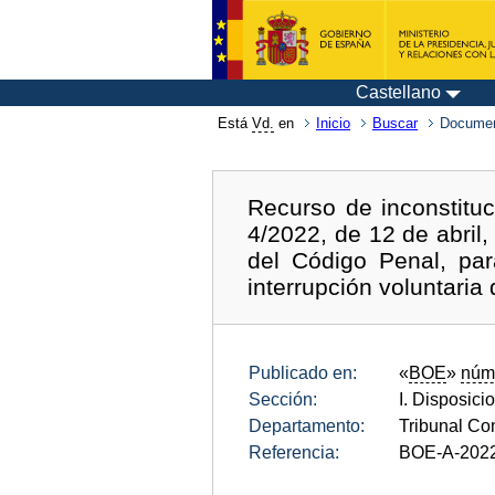
Castellano
Está
Vd.
en
Inicio
Buscar
Documen
Recurso de inconstituc
4/2022, de 12 de abril
del Código Penal, par
interrupción voluntaria
Publicado en:
«
BOE
»
núm
Sección:
I. Disposici
Departamento:
Tribunal Con
Referencia:
BOE-A-202