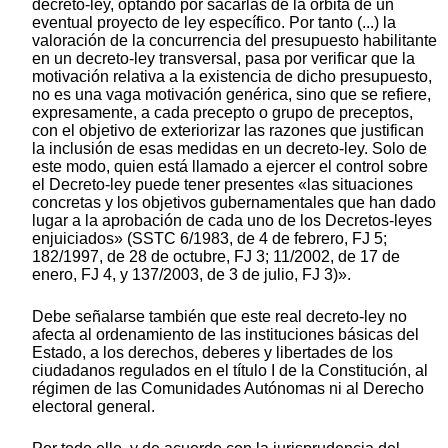
decreto-ley, optando por sacarlas de la órbita de un
eventual proyecto de ley específico. Por tanto (...) la
valoración de la concurrencia del presupuesto habilitante
en un decreto-ley transversal, pasa por verificar que la
motivación relativa a la existencia de dicho presupuesto,
no es una vaga motivación genérica, sino que se refiere,
expresamente, a cada precepto o grupo de preceptos,
con el objetivo de exteriorizar las razones que justifican
la inclusión de esas medidas en un decreto-ley. Solo de
este modo, quien está llamado a ejercer el control sobre
el Decreto-ley puede tener presentes «las situaciones
concretas y los objetivos gubernamentales que han dado
lugar a la aprobación de cada uno de los Decretos-leyes
enjuiciados» (SSTC 6/1983, de 4 de febrero, FJ 5;
182/1997, de 28 de octubre, FJ 3; 11/2002, de 17 de
enero, FJ 4, y 137/2003, de 3 de julio, FJ 3)».
Debe señalarse también que este real decreto-ley no
afecta al ordenamiento de las instituciones básicas del
Estado, a los derechos, deberes y libertades de los
ciudadanos regulados en el título I de la Constitución, al
régimen de las Comunidades Autónomas ni al Derecho
electoral general.