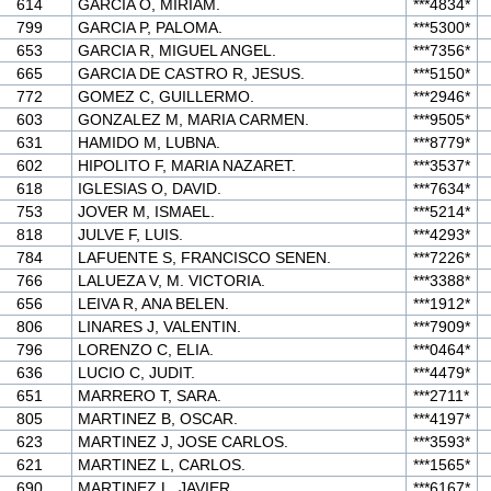
614
GARCIA O, MIRIAM.
***4834*
799
GARCIA P, PALOMA.
***5300*
653
GARCIA R, MIGUEL ANGEL.
***7356*
665
GARCIA DE CASTRO R, JESUS.
***5150*
772
GOMEZ C, GUILLERMO.
***2946*
603
GONZALEZ M, MARIA CARMEN.
***9505*
631
HAMIDO M, LUBNA.
***8779*
602
HIPOLITO F, MARIA NAZARET.
***3537*
618
IGLESIAS O, DAVID.
***7634*
753
JOVER M, ISMAEL.
***5214*
818
JULVE F, LUIS.
***4293*
784
LAFUENTE S, FRANCISCO SENEN.
***7226*
766
LALUEZA V, M. VICTORIA.
***3388*
656
LEIVA R, ANA BELEN.
***1912*
806
LINARES J, VALENTIN.
***7909*
796
LORENZO C, ELIA.
***0464*
636
LUCIO C, JUDIT.
***4479*
651
MARRERO T, SARA.
***2711*
805
MARTINEZ B, OSCAR.
***4197*
623
MARTINEZ J, JOSE CARLOS.
***3593*
621
MARTINEZ L, CARLOS.
***1565*
690
MARTINEZ L, JAVIER.
***6167*