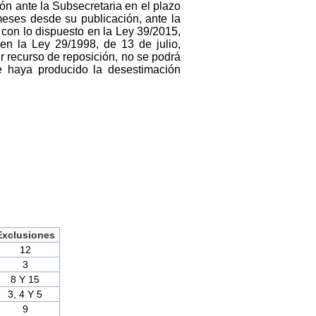
ión ante la Subsecretaria en el plazo
meses desde su publicación, ante la
 con lo dispuesto en la Ley 39/2015,
en la Ley 29/1998, de 13 de julio,
r recurso de reposición, no se podrá
se haya producido la desestimación
Exclusiones
12
3
8 Y 15
3, 4 Y 5
9