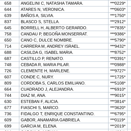
658
ANGELINI C, NATASHA TAMARA.
***0229*
644
ATARES N, VERONICA.
***0603*
639
BAÑOS A, SILVIA.
***1750*
837
BLASCO S, STELLA.
***2912*
645
BORRELL H, ALBERTO GERARDO.
***7835*
758
CANDAU P, BEGOÑA MONSERRAT.
***9386*
650
CANO C, DULCE NOMBRE.
***5790*
714
CARRERA M, ANDREY ISRAEL.
***9432*
688
CASILDA G, ISABEL MARIA.
***8752*
687
CASTILLO P, RENATO.
***0391*
748
CEBADA R, MARIA PILAR.
***0988*
726
CLEMENTE H, MARLENE.
***9727*
607
CONDE C, NURY.
***1725*
809
CORDOBA S, CARLOS EMILIANO.
***5108*
664
CUADRADO J, ALEJANDRA.
***6910*
744
DIAZ M, ANA.
***9015*
630
ESTEBAN F, ALICIA.
***3814*
677
FIASCHI S, MARCO.
***3620*
736
FIDALGO T, ENRIQUE CONSTANTINO.
***6795*
609
GABOR, ANAMARIA GABRIELA.
***0119*
699
GARCIA M, ELENA.
***2019*