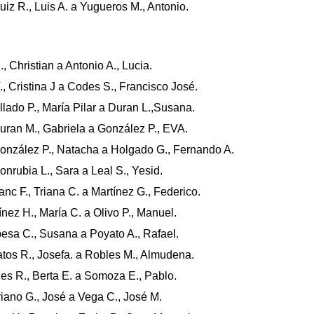
iz R., Luis A. a Yugueros M., Antonio.
, Christian a Antonio A., Lucia.
., Cristina J a Codes S., Francisco José.
lado P., María Pilar a Duran L.,Susana.
ran M., Gabriela a González P., EVA.
onzález P., Natacha a Holgado G., Fernando A.
rubia L., Sara a Leal S., Yesid.
nc F., Triana C. a Martínez G., Federico.
nez H., María C. a Olivo P., Manuel.
pesa C., Susana a Poyato A., Rafael.
atos R., Josefa. a Robles M., Almudena.
es R., Berta E. a Somoza E., Pablo.
iano G., José a Vega C., José M.