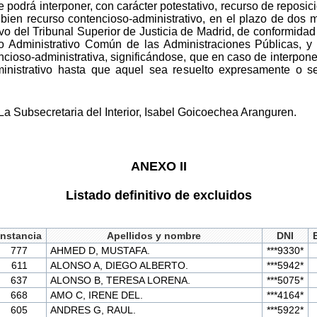
 podrá interponer, con carácter potestativo, recurso de reposic
ien recurso contencioso-administrativo, en el plazo de dos 
vo del Tribunal Superior de Justicia de Madrid, de conformidad
o Administrativo Común de las Administraciones Públicas, y 
ncioso-administrativa, significándose, que en caso de interpone
ministrativo hasta que aquel sea resuelto expresamente o 
a Subsecretaria del Interior, Isabel Goicoechea Aranguren.
ANEXO II
Listado definitivo de excluidos
Instancia
Apellidos y nombre
DNI
777
AHMED D, MUSTAFA.
***9330*
611
ALONSO A, DIEGO ALBERTO.
***5942*
637
ALONSO B, TERESA LORENA.
***5075*
668
AMO C, IRENE DEL.
***4164*
605
ANDRES G, RAUL.
***5922*