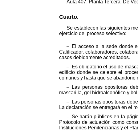
Aula 407. Planta Tercera. De Veg
Cuarto.
Se establecen las siguientes med
ejercicio del proceso selectivo:
– El acceso a la sede donde se 
Calificador, colaboradores, colabo
casos debidamente acreditados.
– Es obligatorio el uso de masca
edificio donde se celebre el proce
comunes y hasta que se abandone el 
– Las personas opositoras deb
mascarilla, gel hidroalcohólico y bol
– Las personas opositoras deber
La declaración se entregará en el mo
– Se harán públicos en la págin
Protocolo de actuación como conse
Instituciones Penitenciarias y el P