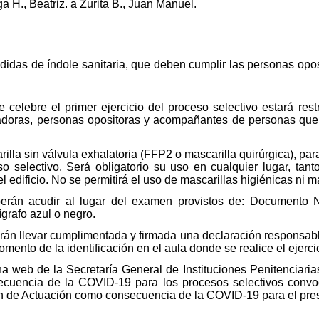
a H., Beatriz. a Zurita B., Juan Manuel.
idas de índole sanitaria, que deben cumplir las personas oposi
celebre el primer ejercicio del proceso selectivo estará rest
radoras, personas opositoras y acompañantes de personas que 
rilla sin válvula exhalatoria (FFP2 o mascarilla quirúrgica), p
so selectivo. Será obligatorio su uso en cualquier lugar, tan
edificio. No se permitirá el uso de mascarillas higiénicas ni m
erán acudir al lugar del examen provistos de: Documento N
ígrafo azul o negro.
án llevar cumplimentada y firmada una declaración responsabl
mento de la identificación en el aula donde se realice el ejerci
a web de la Secretaría General de Instituciones Penitenciarias
cuencia de la COVID-19 para los procesos selectivos convo
lan de Actuación como consecuencia de la COVID-19 para el pre