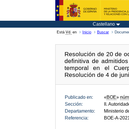
Castellano
Está
Vd.
en
Inicio
Buscar
Documen
Resolución de 20 de oc
definitiva de admitido
temporal en el Cuerp
Resolución de 4 de jun
Publicado en:
«
BOE
»
núm
Sección:
II. Autorida
Departamento:
Ministerio de
Referencia:
BOE-A-202