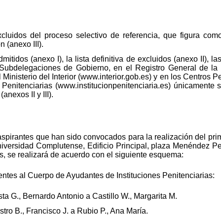
 excluidos del proceso selectivo de referencia, que figura co
 (anexo III).
dmitidos (anexo I), la lista definitiva de excluidos (anexo II), l
ubdelegaciones de Gobierno, en el Registro General de la S
 Ministerio del Interior (www.interior.gob.es) y en los Centros P
 Penitenciarias (www.institucionpenitenciaria.es) únicamente s
anexos II y III).
 aspirantes que han sido convocados para la realización del prim
Universidad Complutense, Edificio Principal, plaza Menéndez Pe
, se realizará de acuerdo con el siguiente esquema:
entes al Cuerpo de Ayudantes de Instituciones Penitenciarias:
ta G., Bernardo Antonio a Castillo W., Margarita M.
tro B., Francisco J. a Rubio P., Ana María.