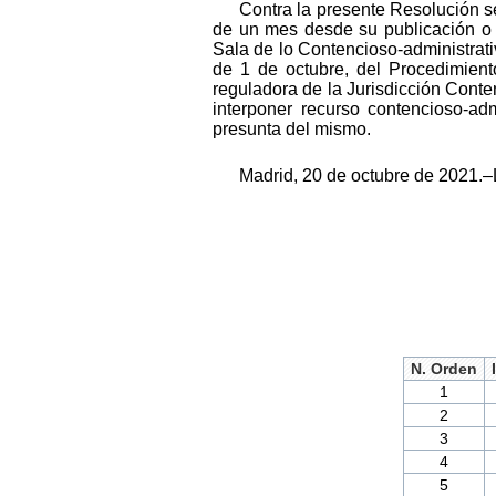
Contra la presente Resolución se
de un mes desde su publicación o b
Sala de lo Contencioso-administrati
de 1 de octubre, del Procedimient
reguladora de la Jurisdicción Conte
interponer recurso contencioso-ad
presunta del mismo.
Madrid, 20 de octubre de 2021.–L
N. Orden
1
2
3
4
5