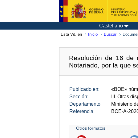
Castellano
Está
Vd.
en
Inicio
Buscar
Documen
Resolución de 16 de d
Notariado, por la que 
Publicado en:
«
BOE
»
núm
Sección:
III. Otras di
Departamento:
Ministerio d
Referencia:
BOE-A-202
Otros formatos: