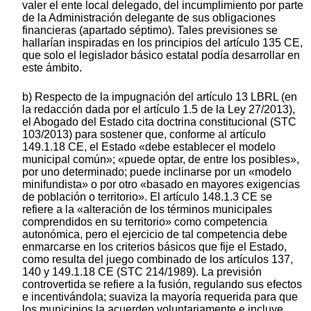
valer el ente local delegado, del incumplimiento por parte
de la Administración delegante de sus obligaciones
financieras (apartado séptimo). Tales previsiones se
hallarían inspiradas en los principios del artículo 135 CE,
que solo el legislador básico estatal podía desarrollar en
este ámbito.
b) Respecto de la impugnación del artículo 13 LBRL (en
la redacción dada por el artículo 1.5 de la Ley 27/2013),
el Abogado del Estado cita doctrina constitucional (STC
103/2013) para sostener que, conforme al artículo
149.1.18 CE, el Estado «debe establecer el modelo
municipal común»; «puede optar, de entre los posibles»,
por uno determinado; puede inclinarse por un «modelo
minifundista» o por otro «basado en mayores exigencias
de población o territorio». El artículo 148.1.3 CE se
refiere a la «alteración de los términos municipales
comprendidos en su territorio» como competencia
autonómica, pero el ejercicio de tal competencia debe
enmarcarse en los criterios básicos que fije el Estado,
como resulta del juego combinado de los artículos 137,
140 y 149.1.18 CE (STC 214/1989). La previsión
controvertida se refiere a la fusión, regulando sus efectos
e incentivándola; suaviza la mayoría requerida para que
los municipios la acuerden voluntariamente e incluye