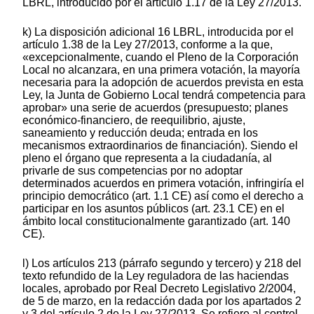
LBRL, introducido por el artículo 1.17 de la Ley 27/2013.
k) La disposición adicional 16 LBRL, introducida por el
artículo 1.38 de la Ley 27/2013, conforme a la que,
«excepcionalmente, cuando el Pleno de la Corporación
Local no alcanzara, en una primera votación, la mayoría
necesaria para la adopción de acuerdos prevista en esta
Ley, la Junta de Gobierno Local tendrá competencia para
aprobar» una serie de acuerdos (presupuesto; planes
económico-financiero, de reequilibrio, ajuste,
saneamiento y reducción deuda; entrada en los
mecanismos extraordinarios de financiación). Siendo el
pleno el órgano que representa a la ciudadanía, al
privarle de sus competencias por no adoptar
determinados acuerdos en primera votación, infringiría el
principio democrático (art. 1.1 CE) así como el derecho a
participar en los asuntos públicos (art. 23.1 CE) en el
ámbito local constitucionalmente garantizado (art. 140
CE).
l) Los artículos 213 (párrafo segundo y tercero) y 218 del
texto refundido de la Ley reguladora de las haciendas
locales, aprobado por Real Decreto Legislativo 2/2004,
de 5 de marzo, en la redacción dada por los apartados 2
y 3 del artículo 2 de la Ley 27/2013. Se refiere al control