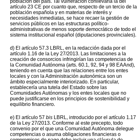
población del país. Tal vulneración conllevaría la del
artículo 23 CE por cuanto que, respecto de un tercio de la
población española y en materias de interés y
necesidades inmediatas, se hace recaer la gestión de
servicios públicos en las estructuras político-
administrativas de menos soporte democrático de todo el
sistema institucional español (diputaciones provinciales).
d) El artículo 57.3 LBRL, en la redacción dada por el
artículo 1.16 de la Ley 27/2013. Las limitaciones a la
creación de consorcios infringirían las competencias de
la Comunidad Autónoma (arts. 60.1, 92, 94 y 98 EAAnd),
teniendo en cuenta que las relaciones entre los entes
locales y con la Administración autonómica son un
ámbito especialmente interiorizado. En particular,
establecería una tutela del Estado sobre las
Comunidades Autónomas y los entes locales que no
puede justificarse en los principios de sostenibilidad y
equilibrio financiero.
e) El artículo 57
bis
LBRL, introducido por el artículo 1.17
de la Ley 27/2013. Conforme al este precepto, todo
convenio por el que una Comunidad Autónoma delegue
competencias o asuma obligaciones financieras o
compromisos de pago debe incluir una cláusula de