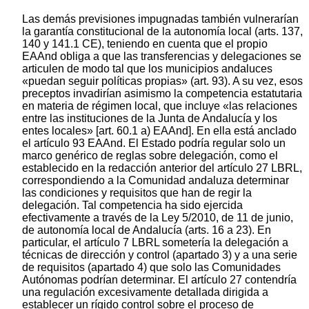
Las demás previsiones impugnadas también vulnerarían
la garantía constitucional de la autonomía local (arts. 137,
140 y 141.1 CE), teniendo en cuenta que el propio
EAAnd obliga a que las transferencias y delegaciones se
articulen de modo tal que los municipios andaluces
«puedan seguir políticas propias» (art. 93). A su vez, esos
preceptos invadirían asimismo la competencia estatutaria
en materia de régimen local, que incluye «las relaciones
entre las instituciones de la Junta de Andalucía y los
entes locales» [art. 60.1 a) EAAnd]. En ella está anclado
el artículo 93 EAAnd. El Estado podría regular solo un
marco genérico de reglas sobre delegación, como el
establecido en la redacción anterior del artículo 27 LBRL,
correspondiendo a la Comunidad andaluza determinar
las condiciones y requisitos que han de regir la
delegación. Tal competencia ha sido ejercida
efectivamente a través de la Ley 5/2010, de 11 de junio,
de autonomía local de Andalucía (arts. 16 a 23). En
particular, el artículo 7 LBRL sometería la delegación a
técnicas de dirección y control (apartado 3) y a una serie
de requisitos (apartado 4) que solo las Comunidades
Autónomas podrían determinar. El artículo 27 contendría
una regulación excesivamente detallada dirigida a
establecer un rígido control sobre el proceso de