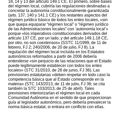
18, 14 y 13 del artículo 149.1 CE. El primero, sobre bases
del régimen local, cubriría las regulaciones destinadas a
concretar la autonomía constitucionalmente garantizada
(arts. 137, 140 y 141.1 CE) y los restantes aspectos del
régimen jurídico básico de todos los entes locales, «sin
que quepa equiparar “régimen local” o “régimen jurídico
de las Administraciones locales” con ‘autonomía local’»
porque «los imperativos constitucionales derivados del
artículo 137 CE, por un lado, y del artículo 149.1.18 CE,
por otro, no son coextensos» (SSTC 11/1999, de 11 de
febrero, FJ 2; 240/2006, de 20 de julio, FJ 8). La
regulación del régimen local incluida en los Estatutos
autonómicos reformados a partir de 2006 debería
entenderse «sin perjuicio de las relaciones que el Estado
puede legítimamente establecer con todos los entes
locales» (STC 31/2010, de 28 de junio, FJ 36). Las
previsiones estatutarias «deben respetar en todo caso la
competencia básica que al Estado corresponde en la
materia» (STC 143/2013, de 11 de julio, FJ 36; se cita
también la STC 103/2013, de 25 de abril). Tales
previsiones interiorizarían el régimen local en cada
Comunidad Autónoma en el sentido de que proporcionan
guía al legislador autonómico, pero debería prevalecer la
norma básica estatal, si entrara en conflicto con ellas.