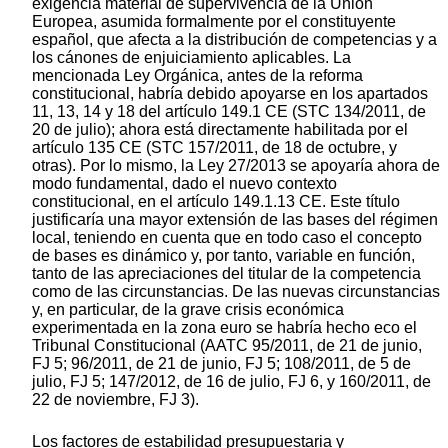
exigencia material de supervivencia de la Unión
Europea, asumida formalmente por el constituyente
español, que afecta a la distribución de competencias y a
los cánones de enjuiciamiento aplicables. La
mencionada Ley Orgánica, antes de la reforma
constitucional, habría debido apoyarse en los apartados
11, 13, 14 y 18 del artículo 149.1 CE (STC 134/2011, de
20 de julio); ahora está directamente habilitada por el
artículo 135 CE (STC 157/2011, de 18 de octubre, y
otras). Por lo mismo, la Ley 27/2013 se apoyaría ahora de
modo fundamental, dado el nuevo contexto
constitucional, en el artículo 149.1.13 CE. Este título
justificaría una mayor extensión de las bases del régimen
local, teniendo en cuenta que en todo caso el concepto
de bases es dinámico y, por tanto, variable en función,
tanto de las apreciaciones del titular de la competencia
como de las circunstancias. De las nuevas circunstancias
y, en particular, de la grave crisis económica
experimentada en la zona euro se habría hecho eco el
Tribunal Constitucional (AATC 95/2011, de 21 de junio,
FJ 5; 96/2011, de 21 de junio, FJ 5; 108/2011, de 5 de
julio, FJ 5; 147/2012, de 16 de julio, FJ 6, y 160/2011, de
22 de noviembre, FJ 3).
Los factores de estabilidad presupuestaria y