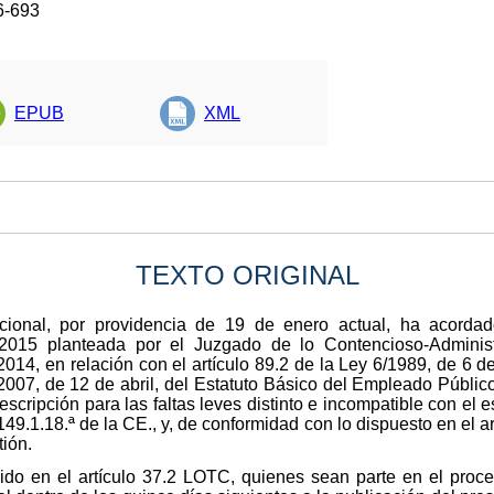
6-693
EPUB
XML
TEXTO ORIGINAL
ucional, por providencia de 19 de enero actual, ha acordad
-2015 planteada por el Juzgado de lo Contencioso-Adminis
14, en relación con el artículo 89.2 de la Ley 6/1989, de 6 de
/2007, de 12 de abril, del Estatuto Básico del Empleado Público
escripción para las faltas leves distinto e incompatible con el
149.1.18.ª de la CE., y, de conformidad con lo dispuesto en el a
tión.
ido en el artículo 37.2 LOTC, quienes sean parte en el proc