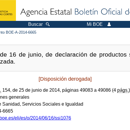
Buscar
Mi BOE
to BOE-A-2014-6665
de 16 de junio, de declaración de productos 
izada.
[Disposición derogada]
.
154, de 25 de junio de 2014, páginas 49083 a 49086 (4
págs.
)
ones generales
e Sanidad, Servicios Sociales e Igualdad
4-6665
boe.es/eli/es/o/2014/06/16/ssi1076