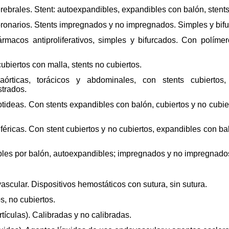
ebrales. Stent: autoexpandibles, expandibles con balón, stents
ronarios. Stents impregnados y no impregnados. Simples y bif
rmacos antiproliferativos, simples y bifurcados. Con polím
cubiertos con malla, stents no cubiertos.
aórticas, torácicos y abdominales, con stents cubiertos,
strados.
tideas. Con stents expandibles con balón, cubiertos y no cubier
iféricas. Con stent cubiertos y no cubiertos, expandibles con 
bles por balón, autoexpandibles; impregnados y no impregnados
ascular. Dispositivos hemostáticos con sutura, sin sutura.
s, no cubiertos.
tículas). Calibradas y no calibradas.