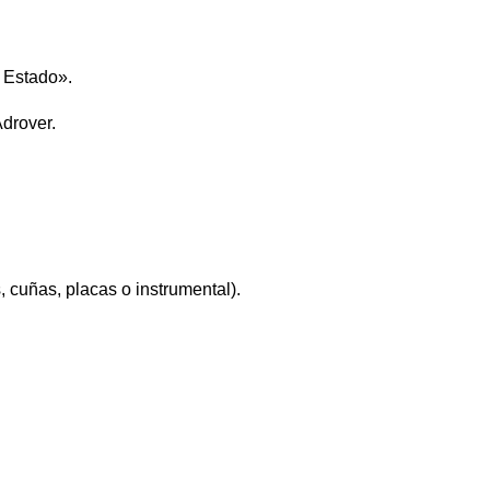
l Estado».
Adrover.
s, cuñas, placas o instrumental).