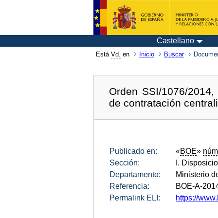
Castellano
Está
Vd.
en
Inicio
Buscar
Documen
Orden SSI/1076/2014, 
de contratación central
Publicado en:
«
BOE
»
núm
Sección:
I. Disposici
Departamento:
Ministerio d
Referencia:
BOE-A-201
Permalink ELI:
https://www.