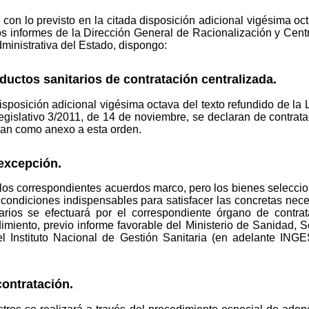
on lo previsto en la citada disposición adicional vigésima oct
os informes de la Dirección General de Racionalización y Centr
ministrativa del Estado, dispongo:
ductos sanitarios de contratación centralizada.
isposición adicional vigésima octava del texto refundido de la 
islativo 3/2011, de 14 de noviembre, se declaran de contratac
onan como anexo a esta orden.
 excepción.
os correspondientes acuerdos marco, pero los bienes seleccion
condiciones indispensables para satisfacer las concretas nece
tarios se efectuará por el correspondiente órgano de contr
miento, previo informe favorable del Ministerio de Sanidad, Se
del Instituto Nacional de Gestión Sanitaria (en adelante IN
contratación.