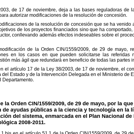
8/2003, de 17 de noviembre, deja a las bases reguladoras de l
para autorizar modificaciones de la resolución de concesión.
modificaciones de la resolución de concesión que se ha venido
objetivos de los proyectos financiados sino que ha comportado
ructor, conllevando además efectos indeseables sobre el procedi
odificación de la Orden CIN/1559/2009, de 29 de mayo, re
ones en los casos en que pueden solicitarse las referidas 
stión más ágil que redundará en beneficio de todas las partes 
n el artículo 17 de la Ley 38/2003, de 17 de noviembre, el co
a del Estado y de la Intervención Delegada en el Ministerio de
el Departamento.
de la Orden CIN/1559/2009, de 29 de mayo, por la que
 de ayudas públicas a la ciencia y tecnología en la l
ación del sistema, enmarcada en el Plan Nacional de 
ológica 2008-2011.
1.bis en el artículo 51.1 de la Orden CIN/1559/2009, de 29 de