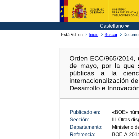
Castellano
Está
Vd.
en
Inicio
Buscar
Documen
Orden ECC/965/2014, d
de mayo, por la que 
públicas a la cienc
internacionalización d
Desarrollo e Innovació
Publicado en:
«
BOE
»
núm
Sección:
III. Otras di
Departamento:
Ministerio 
Referencia:
BOE-A-201