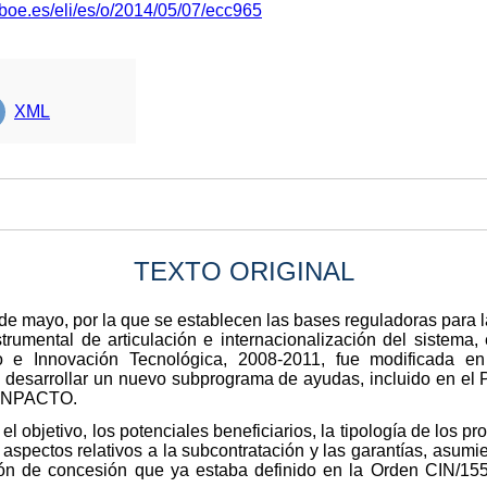
.boe.es/eli/es/o/2014/05/07/ecc965
XML
TEXTO ORIGINAL
e mayo, por la que se establecen las bases reguladoras para l
nstrumental de articulación e internacionalización del sistem
ollo e Innovación Tecnológica, 2008-2011, fue modificada
a desarrollar un nuevo subprograma de ayudas, incluido en e
INNPACTO.
el objetivo, los potenciales beneficiarios, la tipología de los p
aspectos relativos a la subcontratación y las garantías, asum
ión de concesión que ya estaba definido en la Orden CIN/15