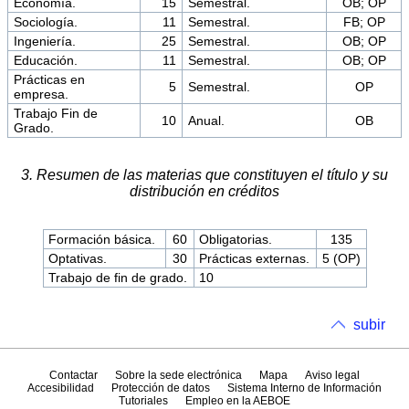
Economía.
15
Semestral.
OB; OP
Sociología.
11
Semestral.
FB; OP
Ingeniería.
25
Semestral.
OB; OP
Educación.
11
Semestral.
OB; OP
Prácticas en
5
Semestral.
OP
empresa.
Trabajo Fin de
10
Anual.
OB
Grado.
3. Resumen de las materias que constituyen el título y su
distribución en créditos
Formación básica.
60
Obligatorias.
135
Optativas.
30
Prácticas externas.
5 (OP)
Trabajo de fin de grado.
10
subir
Contactar
Sobre la sede electrónica
Mapa
Aviso legal
Accesibilidad
Protección de datos
Sistema Interno de Información
Tutoriales
Empleo en la AEBOE