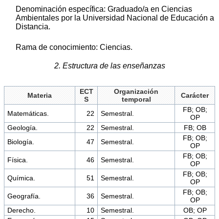
Denominación específica: Graduado/a en Ciencias
Ambientales por la Universidad Nacional de Educación a
Distancia.
Rama de conocimiento: Ciencias.
2. Estructura de las enseñanzas
ECT
Organización
Materia
Carácter
S
temporal
FB; OB;
Matemáticas.
22
Semestral.
OP
Geología.
22
Semestral.
FB; OB
FB; OB;
Biología.
47
Semestral.
OP
FB; OB;
Física.
46
Semestral.
OP
FB; OB;
Química.
51
Semestral.
OP
FB; OB;
Geografía.
36
Semestral.
OP
Derecho.
10
Semestral.
OB; OP