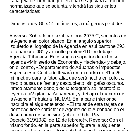
La tarjeta de identidad profesional se ajustará al modelo
normalizado que se adjunta, y tendrá las siguientes
características:
Dimensiones: 86 x 55 milímetros, a márgenes perdidos.
Anverso: Sobre fondo azul pantone 2975 C, símbolos de
la Agencia en color blanco. En el ángulo superior
izquierdo el logotipo de la Agencia en azul pantone 293,
rojo pantone 485 y amarillo pantone116, y debajo
Agencia Tributaria. En el ángulo superior derecho la
leyenda «Ministerio de Economía y Hacienda» y debajo,
en el centro, «Departamento de Aduanas e Impuestos
Especiales». Centrado llevará un recuadro de 31 x 26
milímetros para la fotografía, que será hecha en color, a
medio busto, de frente y descubierto, sin gafas oscuras.
Inmediatamente debajo de la fotografía se insertará la
leyenda: «Vigilancia Aduanera», y debajo el número de
la Agencia Tributaria (NUMA). En la parte inferior se
inscribirá el siguiente texto: «El titular de esta tarjeta de
identidad tiene carácter de Agente de la Autoridad en el
desempeño de su misión (artículo 9 del Real
Decreto 319/1982, de 12 de febrero)». Reverso: Con el
mismo fondo, en la parte superior figurará la siguiente
leyenda: «Esta tarjeta de identidad tiene la consideración