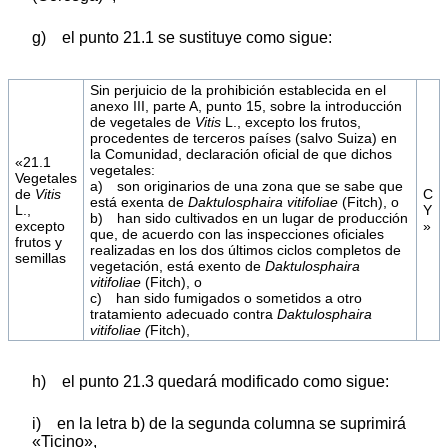
g) el punto 21.1 se sustituye como sigue:
Sin perjuicio de la prohibición establecida en el
anexo III, parte A, punto 15, sobre la introducción
de vegetales de
Vitis
L., excepto los frutos,
procedentes de terceros países (salvo Suiza) en
la Comunidad, declaración oficial de que dichos
«21.1
vegetales:
Vegetales
a) son originarios de una zona que se sabe que
de
Vitis
C
está exenta de
Daktulosphaira vitifoliae
(Fitch), o
L.,
Y
b) han sido cultivados en un lugar de producción
excepto
»
que, de acuerdo con las inspecciones oficiales
frutos y
realizadas en los dos últimos ciclos completos de
semillas
vegetación, está exento de
Daktulosphaira
vitifoliae
(Fitch), o
c) han sido fumigados o sometidos a otro
tratamiento adecuado contra
Daktulosphaira
vitifoliae (
Fitch),
h) el punto 21.3 quedará modificado como sigue:
i) en la letra b) de la segunda columna se suprimirá
«Ticino»,