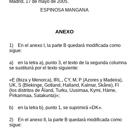
Madrid, 17 de mayo de 2005.
ESPINOSA MANGANA
ANEXO
1) En el anexo I, la parte B quedará modificada como
sigue:
a) en la letra a), punto 3, el texto de la segunda columna
se sustituirá por el texto siguiente:
«E (Ibiza y Menorca), IRL., CY, M, P (Azores y Madeira),
UK, S (Blekinge, Gotland, Halland, Kalmar, Skåne), Fl
(los distritos de Åland, Turku, Uusimaa, Kymi, Häme,
Pirkanmaa, Satakunta)»;
b) en la letra b), punto 1, se suprimirá «DK».
2) En el anexo II, la parte B quedará modificada como
sigue: