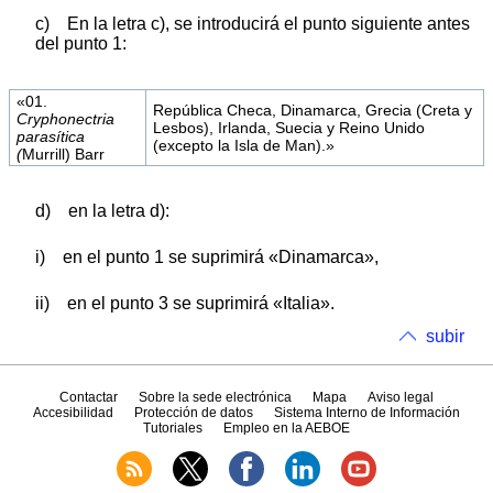
c) En la letra c), se introducirá el punto siguiente antes
del punto 1:
«01.
República Checa, Dinamarca, Grecia (Creta y
Cryphonectria
Lesbos), Irlanda, Suecia y Reino Unido
parasítica
(excepto la Isla de Man).»
(
Murrill) Barr
d) en la letra d):
i) en el punto 1 se suprimirá «Dinamarca»,
ii) en el punto 3 se suprimirá «Italia».
subir
Contactar
Sobre la sede electrónica
Mapa
Aviso legal
Accesibilidad
Protección de datos
Sistema Interno de Información
Tutoriales
Empleo en la AEBOE