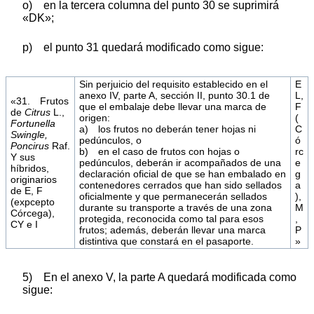
o) en la tercera columna del punto 30 se suprimirá
«DK»;
p) el punto 31 quedará modificado como sigue:
Sin perjuicio del requisito establecido en el
E
anexo IV, parte A, sección II, punto 30.1 de
L,
«31. Frutos
que el embalaje debe llevar una marca de
F
de
Citrus
L.,
origen:
(
Fortunella
a) los frutos no deberán tener hojas ni
C
Swingle,
pedúnculos, o
ó
Poncirus
Raf.
b) en el caso de frutos con hojas o
rc
Y sus
pedúnculos, deberán ir acompañados de una
e
híbridos,
declaración oficial de que se han embalado en
g
originarios
contenedores cerrados que han sido sellados
a
de E, F
oficialmente y que permanecerán sellados
),
(expcepto
durante su transporte a través de una zona
M
Córcega),
protegida, reconocida como tal para esos
,
CY e I
frutos; además, deberán llevar una marca
P
distintiva que constará en el pasaporte.
»
5) En el anexo V, la parte A quedará modificada como
sigue: