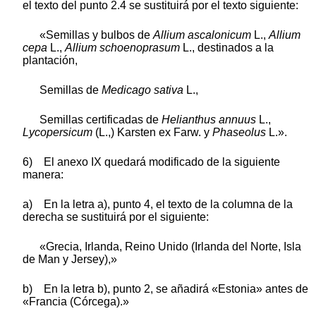
el texto del punto 2.4 se sustituirá por el texto siguiente:
«Semillas y bulbos de
Allium ascalonicum
L.,
Allium
cepa
L.,
Allium schoenoprasum
L., destinados a la
plantación,
Semillas de
Medicago sativa
L.,
Semillas certificadas de
Helianthus annuus
L.,
Lycopersicum
(L.,) Karsten ex Farw. y
Phaseolus
L.».
6) El anexo IX quedará modificado de la siguiente
manera:
a) En la letra a), punto 4, el texto de la columna de la
derecha se sustituirá por el siguiente:
«Grecia, Irlanda, Reino Unido (Irlanda del Norte, Isla
de Man y Jersey),»
b) En la letra b), punto 2, se añadirá «Estonia» antes de
«Francia (Córcega).»