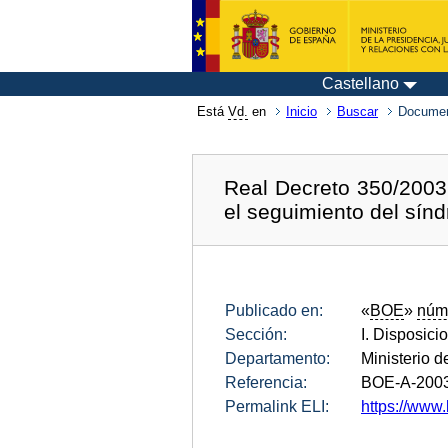
Castellano
Está
Vd.
en
Inicio
Buscar
Documen
Real Decreto 350/2003,
el seguimiento del sín
Publicado en:
«
BOE
»
núm
Sección:
I. Disposici
Departamento:
Ministerio 
Referencia:
BOE-A-200
Permalink ELI:
https://www.