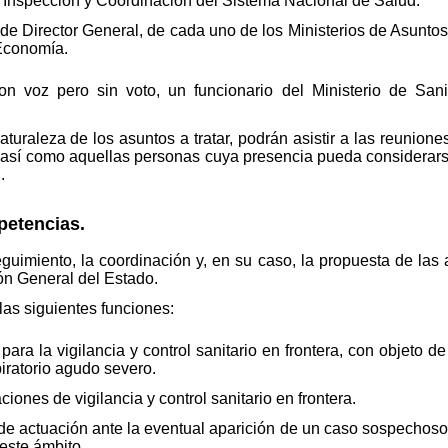
 Inspección y Coordinación del Sistema Nacional de Salud.
e Director General, de cada uno de los Ministerios de Asuntos E
 Economía.
on voz pero sin voto, un funcionario del Ministerio de S
uraleza de los asuntos a tratar, podrán asistir a las reuniones
 así como aquellas personas cuya presencia pueda considerars
.
petencias.
guimiento, la coordinación y, en su caso, la propuesta de las
ón General del Estado.
 las siguientes funciones:
ara la vigilancia y control sanitario en frontera, con objeto de e
iratorio agudo severo.
ones de vigilancia y control sanitario en frontera.
de actuación ante la eventual aparición de un caso sospechoso e
este ámbito.