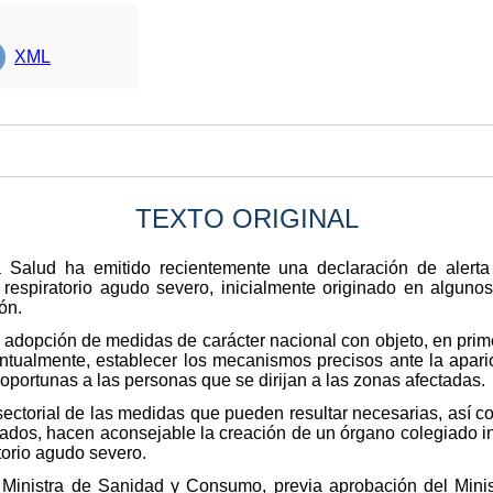
XML
TEXTO ORIGINAL
 Salud ha emitido recientemente una declaración de alerta 
 respiratorio agudo severo, inicialmente originado en alguno
ón.
 adopción de medidas de carácter nacional con objeto, en primer
eventualmente, establecer los mecanismos precisos ante la apa
portunas a las personas que se dirijan a las zonas afectadas.
isectorial de las medidas que pueden resultar necesarias, así 
cados, hacen aconsejable la creación de un órgano colegiado i
torio agudo severo.
a Ministra de Sanidad y Consumo, previa aprobación del Minis