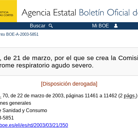
Buscar
Mi BOE
to BOE-A-2003-5851
 de 21 de marzo, por el que se crea la Comisió
drome respiratorio agudo severo.
[Disposición derogada]
.
70, de 22 de marzo de 2003, páginas 11461 a 11462 (2
págs.
)
ones generales
de Sanidad y Consumo
3-5851
boe.es/eli/es/rd/2003/03/21/350