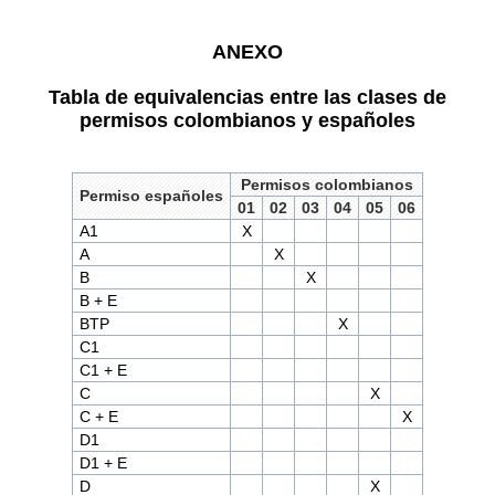
ANEXO
Tabla de equivalencias entre las clases de
permisos colombianos y españoles
Permisos colombianos
Permiso españoles
01
02
03
04
05
06
A1
X
A
X
B
X
B + E
BTP
X
C1
C1 + E
C
X
C + E
X
D1
D1 + E
D
X