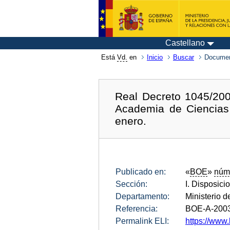
Castellano
Está
Vd.
en
Inicio
Buscar
Documen
Real Decreto 1045/200
Academia de Ciencias 
enero.
Publicado en:
«
BOE
»
núm
Sección:
I. Disposici
Departamento:
Ministerio d
Referencia:
BOE-A-200
Permalink ELI:
https://www.