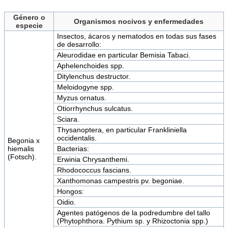
Género o
Organismos nocivos y enfermedades
especie
Insectos, ácaros y nematodos en todas sus fases
de desarrollo:
Aleurodidae en particular Bemisia Tabaci.
Aphelenchoides spp.
Ditylenchus destructor.
Meloidogyne spp.
Myzus ornatus.
Otiorrhynchus sulcatus.
Sciara.
Thysanoptera, en particular Frankliniella
occidentalis.
Begonia x
hiemalis
Bacterias:
(Fotsch).
Erwinia Chrysanthemi.
Rhodococcus fascians.
Xanthomonas campestris pv. begoniae.
Hongos:
Oidio.
Agentes patógenos de la podredumbre del tallo
(Phytophthora. Pythium sp. y Rhizoctonia spp.)