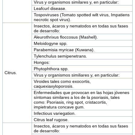
Virus y organismos similares y, en particular:
Leafcurl disease.
Tospoviruses (Tomato spotted wilt virus, Impatiens
necrotic spot virus).
Insectos, ácaros y nematodos en todas sus fases
de desarrollo:
Aleurothrixus floccosus (Mashell).
Meloidogyne spp.
Parabemisia myricae (Kuwana).
Tylenchulus semipenetrans.
Hongos:
Phytophthora spp.
Citrus.
Virus y organismos similiares y, en particular:
Viroides tales como exocortis,
caquexiaxyloporosis.
Enfermedades que provocan en las hojas jóvenes
síntomas similares a los de la psoriasis, tales
como: Psoriasis, ring spot, cristacortis,
impietratura concave gum.
Infectious variegation.
Citrus leaf rugose.
Insectos, ácaros y nematodos en todas sus fases
de desarrollo: