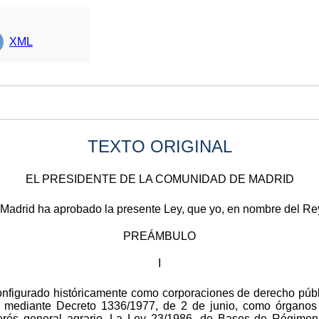
XML
TEXTO ORIGINAL
EL PRESIDENTE DE LA COMUNIDAD DE MADRID
Madrid ha aprobado la presente Ley, que yo, en nombre del Re
PREÁMBULO
I
nfigurado históricamente como corporaciones de derecho públi
n mediante Decreto 1336/1977, de 2 de junio, como órganos
erés general agrario. La Ley 23/1986, de Bases de Régimen