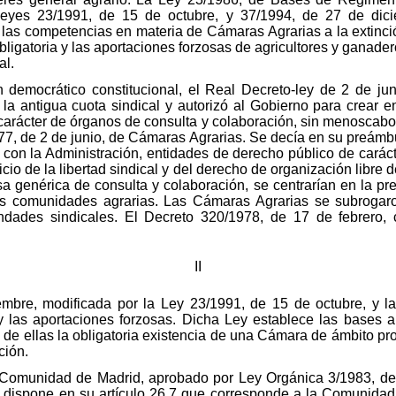
Leyes 23/1991, de 15 de octubre, y 37/1994, de 27 de dic
las competencias en materia de Cámaras Agrarias a la extinc
bligatoria y las aportaciones forzosas de agricultores y ganade
al.
en democrático constitucional, el Real Decreto-ley de 2 de ju
e la antigua cuota sindical y autorizó al Gobierno para crear 
carácter de órganos de consulta y colaboración, sin menoscabo d
977, de 2 de junio, de Cámaras Agrarias. Se decía en su preámb
on la Administración, entidades de derecho público de carácter 
cicio de la libertad sindical y del derecho de organización libre
 genérica de consulta y colaboración, se centrarían en la pre
as comunidades agrarias. Las Cámaras Agrarias se subrogaron
ndades sindicales. El Decreto 320/1978, de 17 de febrero, 
II
mbre, modificada por la Ley 23/1991, de 15 de octubre, y l
 y las aportaciones forzosas. Dicha Ley establece las bases 
 de ellas la obligatoria existencia de una Cámara de ámbito pr
ción.
 Comunidad de Madrid, aprobado por Ley Orgánica 3/1983, de 
dispone en su artículo 26.7 que corresponde a la Comunidad 