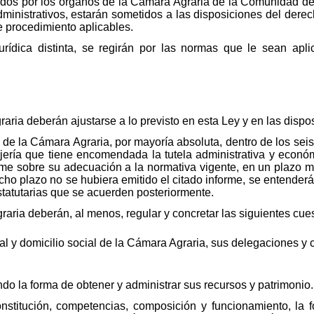
tados por los órganos de la Cámara Agraria de la Comunidad de
ministrativos, estarán sometidos a las disposiciones del derech
 procedimiento aplicables.
urídica distinta, se regirán por las normas que le sean apl
aria deberán ajustarse a lo previsto en esta Ley y en las dispo
de la Cámara Agraria, por mayoría absoluta, dentro de los seis
jería que tiene encomendada la tutela administrativa y econ
orme sobre su adecuación a la normativa vigente, en un plaz
cho plazo no se hubiera emitido el citado informe, se entenderá
tatutarias que se acuerden posteriormente.
raria deberán, al menos, regular y concretar las siguientes cue
ial y domicilio social de la Cámara Agraria, sus delegaciones 
do la forma de obtener y administrar sus recursos y patrimonio.
nstitución, competencias, composición y funcionamiento, la 