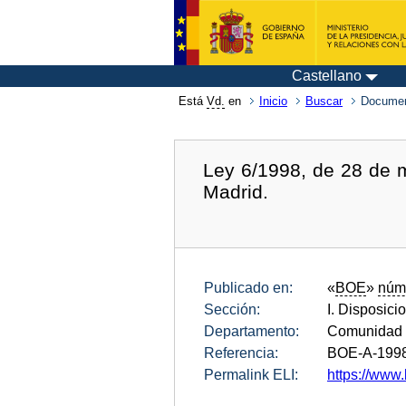
Castellano
Está
Vd.
en
Inicio
Buscar
Documen
Ley 6/1998, de 28 de 
Madrid.
Publicado en:
«
BOE
»
núm
Sección:
I. Disposici
Departamento:
Comunidad 
Referencia:
BOE-A-199
Permalink ELI:
https://www.