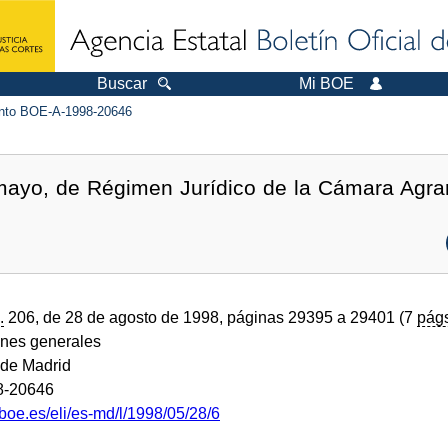
Buscar
Mi BOE
to BOE-A-1998-20646
mayo, de Régimen Jurídico de la Cámara Agra
.
206, de 28 de agosto de 1998, páginas 29395 a 29401 (7
pág
ones generales
de Madrid
8-20646
boe.es/eli/es-md/l/1998/05/28/6