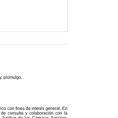
y, promulgo.
co con fines de interés general. En
 de consulta y colaboración con la
 Jurídico de las Cámaras Agrarias,