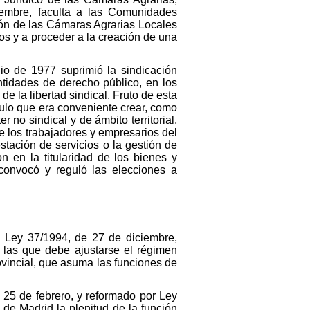
iembre, faculta a las Comunidades
ión de las Cámaras Agrarias Locales
ros y a proceder a la creación de una
nio de 1977 suprimió la sindicación
entidades de derecho público, en los
e la libertad sindical. Fruto de esta
ulo que era conveniente crear, como
no sindical y de ámbito territorial,
 de los trabajadores y empresarios del
stación de servicios o la gestión de
 en la titularidad de los bienes y
convocó y reguló las elecciones a
a Ley 37/1994, de 27 de diciembre,
a las que debe ajustarse el régimen
ovincial, que asuma las funciones de
25 de febrero, y reformado por Ley
de Madrid la plenitud de la función