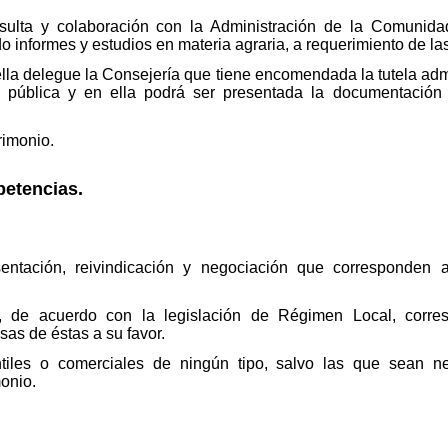
ulta y colaboración con la Administración de la Comunida
 informes y estudios en materia agraria, a requerimiento de las
ella delegue la Consejería que tiene encomendada la tutela admi
na pública y en ella podrá ser presentada la documentación
rimonio.
petencias.
entación, reivindicación y negociación que corresponden a
e, de acuerdo con la legislación de Régimen Local, corre
as de éstas a su favor.
ntiles o comerciales de ningún tipo, salvo las que sean ne
monio.