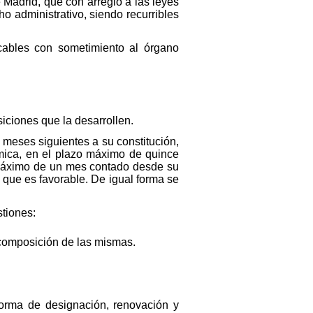
 Madrid, que con arreglo a las leyes
o administrativo, siendo recurribles
icables con sometimiento al órgano
siciones que la desarrollen.
 meses siguientes a su constitución,
ómica, en el plazo máximo de quince
o máximo de un mes contado desde su
 que es favorable. De igual forma se
stiones:
y composición de las mismas.
forma de designación, renovación y