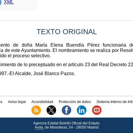
XML
TEXTO ORIGINAL
ento de doña María Elena Buendía Pérez funcionaria de
lla de este Ayuntamiento. El nombramiento se realiza por Resol
do el proceso selectivo.
imiento de lo preceptuado en el artículo 23 del Real Decreto 2
997.-El Alcalde, José Blanco Pazos.
a
Aviso legal
Accesibilidad
Protección de datos
Sistema Interno de In
Agencia Estatal Boletín Oficial del Estado
Avda.
de Manoteras, 54 - 28050 Madrid