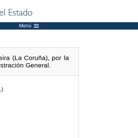
Menú
ra (La Coruña), por la
stración General.
.
)