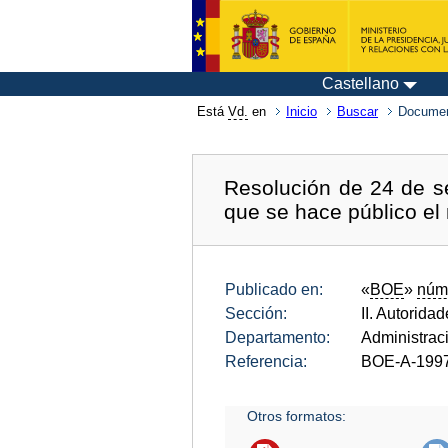
Castellano
Está
Vd.
en
Inicio
Buscar
Documen
Resolución de 24 de s
que se hace público el
Publicado en:
«
BOE
»
núm
Sección:
II. Autorida
Departamento:
Administrac
Referencia:
BOE-A-199
Otros formatos: