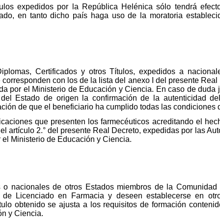
tulos expedidos por la República Helénica sólo tendrá efecto
ado, en tanto dicho país haga uso de la moratoria establecida
Diplomas, Certificados y otros Títulos, expedidos a nacion
rresponden con los de la lista del anexo I del presente Real D
da por el Ministerio de Educación y Ciencia. En caso de duda ju
del Estado de origen la confirmación de la autenticidad del
ación de que el beneficiario ha cumplido todas las condiciones 
ficaciones que presenten los farmecéuticos acreditando el hec
el artículo 2.° del presente Real Decreto, expedidas por las A
 el Ministerio de Educación y Ciencia.
s o nacionales de otros Estados miembros de la Comunidad
ñol de Licenciado en Farmacia y deseen establecerse en otr
tulo obtenido se ajusta a los requisitos de formación conteni
ón y Ciencia.