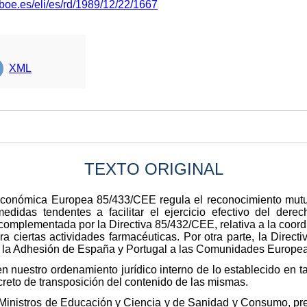
boe.es/eli/es/rd/1989/12/22/1667
XML
TEXTO ORIGINAL
conómica Europea 85/433/CEE regula el reconocimiento mutuo
edidas tendentes a facilitar el ejercicio efectivo del derec
complementada por la Directiva 85/432/CEE, relativa a la coord
ra ciertas actividades farmacéuticas. Por otra parte, la Direct
la Adhesión de España y Portugal a las Comunidades Europea
n nuestro ordenamiento jurídico interno de lo establecido en ta
reto de transposición del contenido de las mismas.
s Ministros de Educación y Ciencia y de Sanidad y Consumo, pr