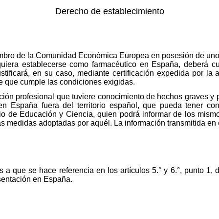
Derecho de establecimiento
embro de la Comunidad Económica Europea en posesión de uno d
quiera establecerse como farmacéutico en España, deberá cum
justificará, en su caso, mediante certificación expedida por l
de que cumple las condiciones exigidas.
ación profesional que tuviere conocimiento de hechos graves y 
 en España fuera del territorio español, que pueda tener con
erio de Educación y Ciencia, quien podrá informar de los mism
as medidas adoptadas por aquél. La información transmitida en 
s a que se hace referencia en los artículos 5.° y 6.°, punto 
sentación en España.