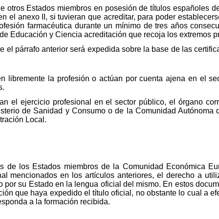
de otros Estados miembros en posesión de títulos españoles d
en el anexo II, si tuvieran que acreditar, para poder establece
profesión farmacéutica durante un mínimo de tres años consecu
o de Educación y Ciencia acreditación que recoja los extremos pr
re el párrafo anterior será expedida sobre la base de las certifi
n libremente la profesión o actúan por cuenta ajena en el se
s.
n el ejercicio profesional en el sector público, el órgano cor
nisterio de Sanidad y Consumo o de la Comunidad Autónoma 
tración Local.
os de los Estados miembros de la Comunidad Económica Eur
onal mencionados en los artículos anteriores, el derecho a util
o por su Estado en la lengua oficial del mismo. En estos docu
ión que haya expedido el título oficial, no obstante lo cual a e
sponda a la formación recibida.