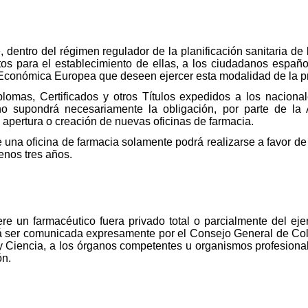
 dentro del régimen regulador de la planificación sanitaria de 
tos para el establecimiento de ellas, a los ciudadanos españ
conómica Europea que deseen ejercer esta modalidad de la pr
plomas, Certificados y otros Títulos expedidos a los nacion
supondrá necesariamente la obligación, por parte de la A
 apertura o creación de nuevas oficinas de farmacia.
e una oficina de farmacia solamente podrá realizarse a favor d
enos tres años.
e un farmacéutico fuera privado total o parcialmente del ejer
rá ser comunicada expresamente por el Consejo General de Col
 y Ciencia, a los órganos competentes u organismos profesion
ón.