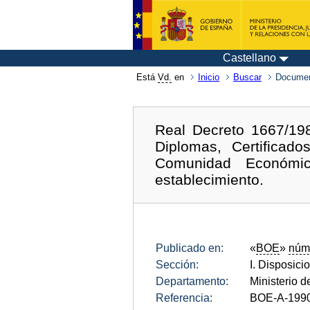
Castellano
Está
Vd.
en
Inicio
Buscar
Documen
Real Decreto 1667/198
Diplomas, Certifica
Comunidad Económic
establecimiento.
Publicado en:
«
BOE
»
núm
Sección:
I. Disposici
Departamento:
Ministerio d
Referencia:
BOE-A-199