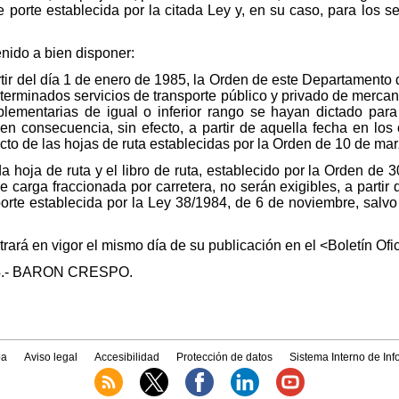
e porte establecida por la citada Ley y, en su caso, para los 
tenido a bien disponer:
tir del día 1 de enero de 1985, la Orden de este Departamento 
eterminados servicios de transporte público y privado de mercan
lementarias de igual o inferior rango se hayan dictado para 
n consecuencia, sin efecto, a partir de aquella fecha en lo
ecto de las hojas de ruta establecidas por la Orden de 10 de ma
ida hoja de ruta y el libro de ruta, establecido por la Orden de 
e carga fraccionada por carretera, no serán exigibles, a partir
porte establecida por la Ley 38/1984, de 6 de noviembre, salv
ará en vigor el mismo día de su publicación en el <Boletín Ofic
984.- BARON CRESPO.
a
Aviso legal
Accesibilidad
Protección de datos
Sistema Interno de In