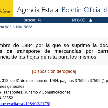
Buscar
Mi BOE
to BOE-A-1984-28352
mbre de 1984 por la que se suprime la decl
ios de transporte de mercancías por car
ncia de las hojas de ruta para los mismos.
[Disposición derogada]
.
313, de 31 de diciembre de 1984, páginas 37599 a 37599 (1
p
ones generales
de Transportes, Turismo y Comunicaciones
4-28352
boe.es/eli/es/o/1984/12/27/(5)