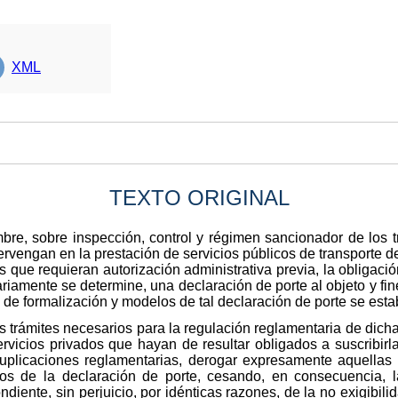
XML
TEXTO ORIGINAL
re, sobre inspección, control y régimen sancionador de los t
ervengan en la prestación de servicios públicos de transporte d
s que requieran autorización administrativa previa, la obligación
iamente se determine, una declaración de porte al objeto y fine
 de formalización y modelos de tal declaración de porte se est
s trámites necesarios para la regulación reglamentaria de dicha
rvicios privados que hayan de resultar obligados a suscribirl
 duplicaciones reglamentarias, derogar expresamente aquellas
tos de la declaración de porte, cesando, en consecuencia, la
ndiente, sin perjuicio, por idénticas razones, de la no exigibil