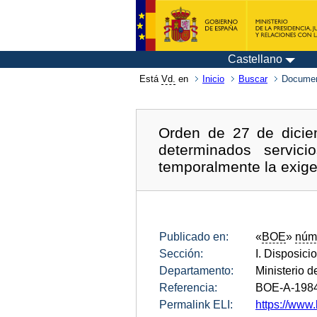
Castellano
Está
Vd.
en
Inicio
Buscar
Documen
Orden de 27 de dicie
determinados servic
temporalmente la exige
Publicado en:
«
BOE
»
núm
Sección:
I. Disposici
Departamento:
Ministerio 
Referencia:
BOE-A-198
Permalink ELI:
https://www.