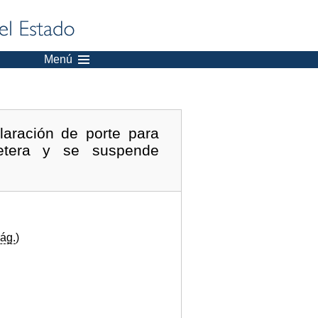
Menú
aración de porte para
retera y se suspende
ág.
)