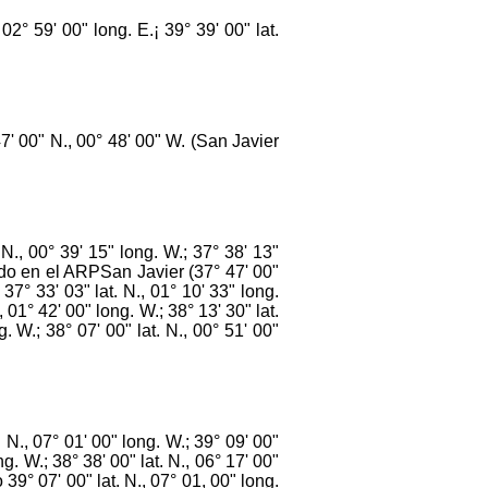
° 59' 00" long. E.¡ 39° 39' 00" lat.
.
' 00" N., 00° 48' 00" W. (San Javier
., 00° 39' 15" long. W.; 37° 38' 13"
trado en el ARPSan Javier (37° 47' 00"
 37° 33' 03" lat. N., 01° 10' 33" long.
, 01° 42' 00" long. W.; 38° 13' 30" lat.
g. W.; 38° 07' 00" lat. N., 00° 51' 00"
., 07° 01' 00" long. W.; 39° 09' 00"
ng. W.; 38° 38' 00" lat. N., 06° 17' 00"
 39° 07' 00" lat. N., 07° 01, 00" long.