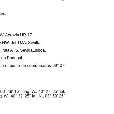
ies.
e W. Aerovía UR-17.
e NW. del TMA. Sevilla.
, ruta ATS. SevillaLisboa.
 con Portugal.
asta el punto de coordenadas 39° 07'
° 49' 16" long. W.; 40° 27' 35" lat.
g. W.; 40° 32' 25" lat. N., 03° 53' 26"