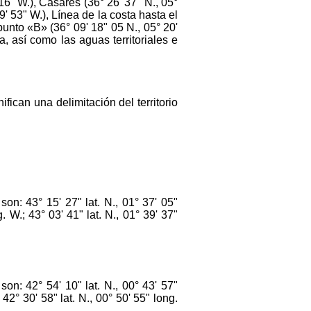
6" W.), Casares (36° 26' 37" N., 05°
9' 53" W.), Línea de la costa hasta el
punto «B» (36° 09' 18" 05 N., 05° 20'
, así como las aguas territoriales e
can una delimitación del territorio
on: 43° 15' 27" lat. N., 01° 37' 05"
. W.; 43° 03' 41" lat. N., 01° 39' 37"
on: 42° 54' 10" lat. N., 00° 43' 57"
42° 30' 58" lat. N., 00° 50' 55" long.