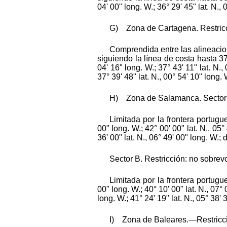
04' 00" long. W.; 36° 29' 45" lat. N., 
G) Zona de Cartagena. Restricció
Comprendida entre las alineacion
siguiendo la línea de costa hasta 37° 
04' 16" long. W.; 37° 43' 11" lat. N.,
37° 39' 48" lat. N., 00° 54' 10" long. 
H) Zona de Salamanca. Sector A. 
Limitada por la frontera portug
00" long. W.; 42° 00' 00" lat. N., 05°
36' 00" lat. N., 06° 49' 00" long. W.
Sector B. Restricción: no sobrev
Limitada por la frontera portug
00" long. W.; 40° 10' 00" lat. N., 07°
long. W.; 41° 24' 19" lat. N., 05° 38' 
I) Zona de Baleares.—Restricción