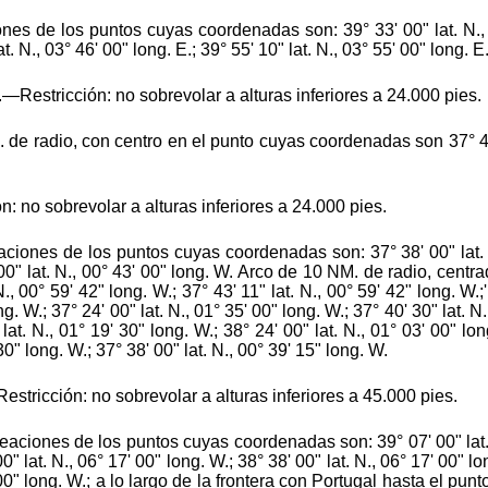
es de los puntos cuyas coordenadas son: 39° 33' 00" lat. N., 02
at. N., 03° 46' 00" long. E.; 39° 55' 10" lat. N., 03° 55' 00" long. E
Restricción: no sobrevolar a alturas inferiores a 24.000 pies.
de radio, con centro en el punto cuyas coordenadas son 37° 47
no sobrevolar a alturas inferiores a 24.000 pies.
ciones de los puntos cuyas coordenadas son: 37° 38' 00" lat. N
' 00" lat. N., 00° 43' 00" long. W. Arco de 10 NM. de radio, cen
N., 00° 59' 42" long. W.; 37° 43' 11" lat. N., 00° 59' 42" long. W.;'
ng. W.; 37° 24' 00" lat. N., 01° 35' 00" long. W.; 37° 40' 30" lat. N.
lat. N., 01° 19' 30" long. W.; 38° 24' 00" lat. N., 01° 03' 00" lon
 30" long. W.; 37° 38' 00" lat. N., 00° 39' 15" long. W.
stricción: no sobrevolar a alturas inferiores a 45.000 pies.
aciones de los puntos cuyas coordenadas son: 39° 07' 00" lat. N
00" lat. N., 06° 17' 00" long. W.; 38° 38' 00" lat. N., 06° 17' 00" lo
 00" long. W.; a lo largo de la frontera con Portugal hasta el punto