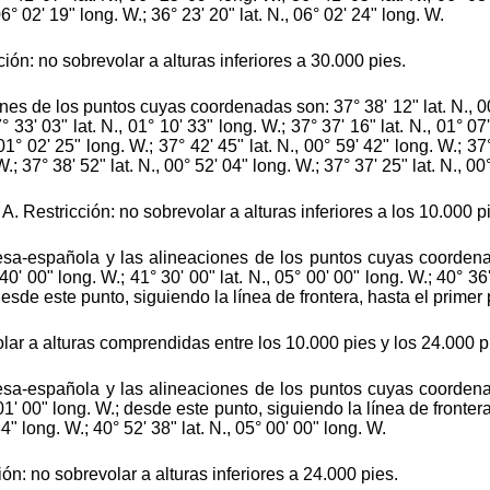
06° 02' 19" long. W.; 36° 23' 20" lat. N., 06° 02' 24" long. W.
n: no sobrevolar a alturas inferiores a 30.000 pies.
es de los puntos cuyas coordenadas son: 37° 38' 12" lat. N., 00
33' 03" lat. N., 01° 10' 33" long. W.; 37° 37' 16" lat. N., 01° 07'
 01° 02' 25" long. W.; 37° 42' 45" lat. N., 00° 59' 42" long. W.; 37°
W.; 37° 38' 52" lat. N., 00° 52' 04" long. W.; 37° 37' 25" lat. N., 00
Restricción: no sobrevolar a alturas inferiores a los 10.000 p
uesa-española y las alineaciones de los puntos cuyas coordenad
 40' 00" long. W.; 41° 30' 00" lat. N., 05° 00' 00" long. W.; 40° 36'
; desde este punto, siguiendo la línea de frontera, hasta el prime
olar a alturas comprendidas entre los 10.000 pies y los 24.000 p
uesa-española y las alineaciones de los puntos cuyas coordenad
 01' 00" long. W.; desde este punto, siguiendo la línea de frontera
34" long. W.; 40° 52' 38" lat. N., 05° 00' 00" long. W.
: no sobrevolar a alturas inferiores a 24.000 pies.