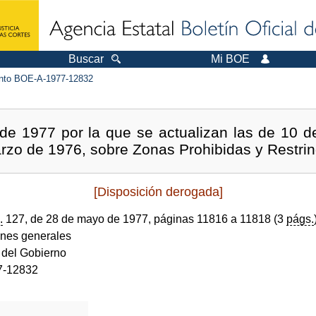
Buscar
Mi BOE
to BOE-A-1977-12832
e 1977 por la que se actualizan las de 10 d
arzo de 1976, sobre Zonas Prohibidas y Restrin
[Disposición derogada]
.
127, de 28 de mayo de 1977, páginas 11816 a 11818 (3
págs.
ones generales
 del Gobierno
7-12832