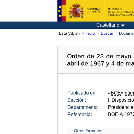
Castellano
Está
Vd.
en
Inicio
Buscar
Documen
Orden de 23 de mayo d
abril de 1967 y 4 de m
Publicado en:
«
BOE
»
núm
Sección:
I. Disposici
Departamento:
Presidencia
Referencia:
BOE-A-197
Otros formatos: