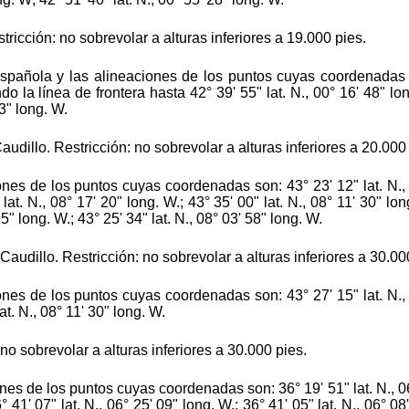
icción: no sobrevolar a alturas inferiores a 19.000 pies.
-española y las alineaciones de los puntos cuyas coordenadas s
o la línea de frontera hasta 42° 39' 55" lat. N., 00° 16' 48" long
43" long. W.
dillo. Restricción: no sobrevolar a alturas inferiores a 20.000 
es de los puntos cuyas coordenadas son: 43° 23' 12" lat. N., 08
lat. N., 08° 17' 20" long. W.; 43° 35' 00" lat. N., 08° 11' 30" lon
15" long. W.; 43° 25' 34" lat. N., 08° 03' 58" long. W.
udillo. Restricción: no sobrevolar a alturas inferiores a 30.00
es de los puntos cuyas coordenadas son: 43° 27' 15" lat. N., 08
at. N., 08° 11' 30" long. W.
o sobrevolar a alturas inferiores a 30.000 pies.
es de los puntos cuyas coordenadas son: 36° 19' 51" lat. N., 06
41' 07" lat. N., 06° 25' 09" long. W.; 36° 41' 05" lat. N., 06° 08'