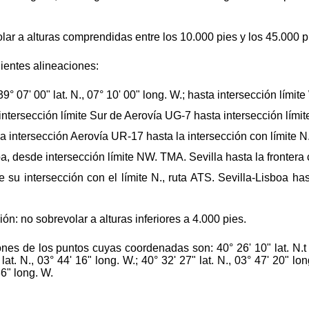
olar a alturas comprendidas entre los 10.000 pies y los 45.000 p
ientes alineaciones:
° 07' 00" lat. N., 07° 10' 00" long. W.; hasta intersección límit
ntersección límite Sur de Aerovía UG-7 hasta intersección límit
a intersección Aerovía UR-17 hasta la intersección con límite N.
oa, desde intersección límite NW. TMA. Sevilla hasta la frontera
 su intersección con el límite N., ruta ATS. Sevilla-Lisboa h
n: no sobrevolar a alturas inferiores a 4.000 pies.
es de los puntos cuyas coordenadas son: 40° 26' 10" lat. N.t 03
lat. N., 03° 44' 16" long. W.; 40° 32' 27" lat. N., 03° 47' 20" lon
36" long. W.