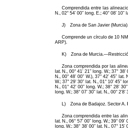
Comprendida entre las alineacion
N., 02° 54' 00" long. E.; 40° 08' 10" l
J) Zona de San Javier (Murcia).—
Comprende un círculo de 10 NM. 
ARP).
K) Zona de Murcia.—Restricción: 
Zona comprendida por las alinea
lat. N., 00° 41' 21" long. W.; 37° 38
N., 00° 48' 00" W.), 37° 42' 45" lat. 
W.; 37° 29' 30" lat. N., 01° 10' 45" lo
N., 01° 42' 00" long. W.; 38° 28' 30" 
long. W.; 38° 07' 30" lat. N., 00° 2'8'
L) Zona de Badajoz. Sector A. Re
Zona comprendida entre las aline
lat. N., 06° 57' 00" long. W.; 39° 09' 
long. W.; 38° 38' 00" lat. N., 07° 15'