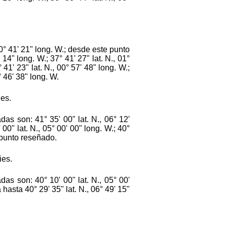
° 41' 21" long. W.; desde este punto
 14" long. W.; 37° 41' 27" lat. N., 01°
 41' 23" lat. N., 00° 57' 48" long. W.;
° 46' 38" long. W.
ies.
as son: 41° 35' 00" lat. N., 06° 12'
 00" lat. N., 05° 00' 00" long. W.; 40°
r punto reseñado.
ies.
as son: 40° 10' 00" lat. N., 05° 00'
 hasta 40° 29' 35" lat. N., 06° 49' 15"