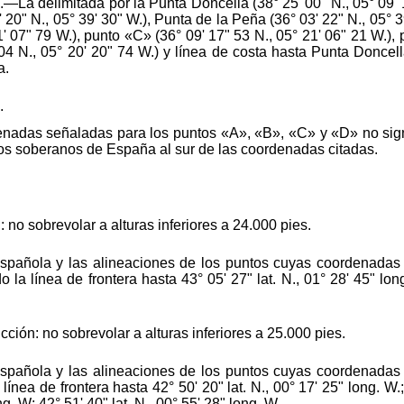
La delimitada por la Punta Doncella (38° 25' 00" N., 05° 09' 1
 20" N., 05° 39' 30" W.), Punta de la Peña (36° 03' 22" N., 05° 3
' 07" 79 W.), punto «C» (36° 09' 17" 53 N., 05° 21' 06" 21 W.), 
04 N., 05° 20' 20" 74 W.) y línea de costa hasta Punta Doncella
a.
.
adas señaladas para los puntos «A», «B», «C» y «D» no signifi
hos soberanos de España al sur de las coordenadas citadas.
no sobrevolar a alturas inferiores a 24.000 pies.
-española y las alineaciones de los puntos cuyas coordenadas s
la línea de frontera hasta 43° 05' 27" lat. N., 01° 28' 45" long
ón: no sobrevolar a alturas inferiores a 25.000 pies.
-española y las alineaciones de los puntos cuyas coordenadas s
ínea de frontera hasta 42° 50' 20" lat. N., 00° 17' 25" long. W.; 
ng. W; 42° 51' 40" lat. N., 00° 55' 28" long. W.