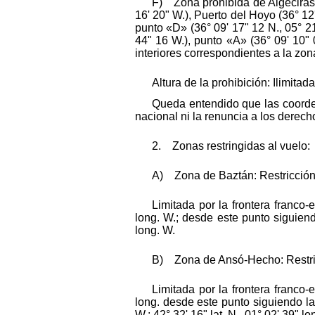
F) Zona prohibida de Algeciras.—
16' 20" W.), Puerto del Hoyo (36° 12'
punto «D» (36° 09' 17" 12 N., 05° 21
44" 16 W.), punto «A» (36° 09' 10" 
interiores correspondientes a la zon
Altura de la prohibición: Ilimitada
Queda entendido que las coorden
nacional ni la renuncia a los derec
2. Zonas restringidas al vuelo:
A) Zona de Baztán: Restricción: 
Limitada por la frontera franco
long. W.; desde este punto siguiendo 
long. W.
B) Zona de Ansó-Hecho: Restricci
Limitada por la frontera franco
long. desde este punto siguiendo la l
W.; 42° 32' 16" lat. N., 01° 02' 39" lo