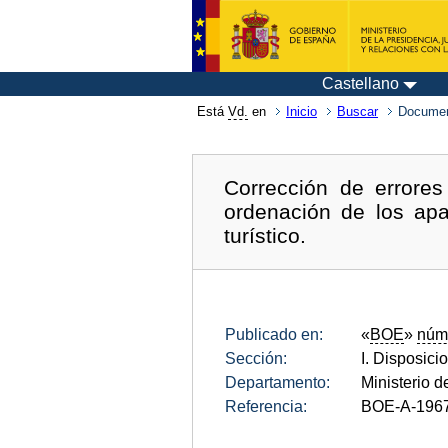
Castellano
Está
Vd.
en
Inicio
Buscar
Documen
Corrección de errore
ordenación de los apa
turístico.
Publicado en:
«
BOE
»
núm
Sección:
I. Disposici
Departamento:
Ministerio d
Referencia:
BOE-A-196